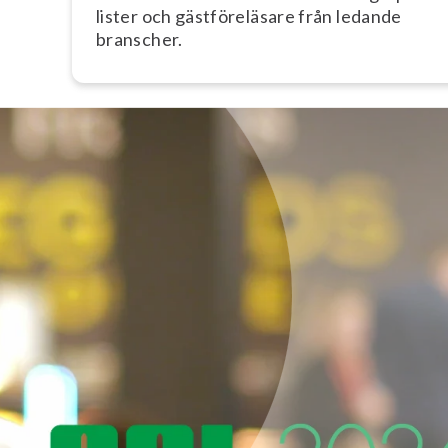
lis­ter och gäst­fö­re­lä­sa­re från ledande
branscher.