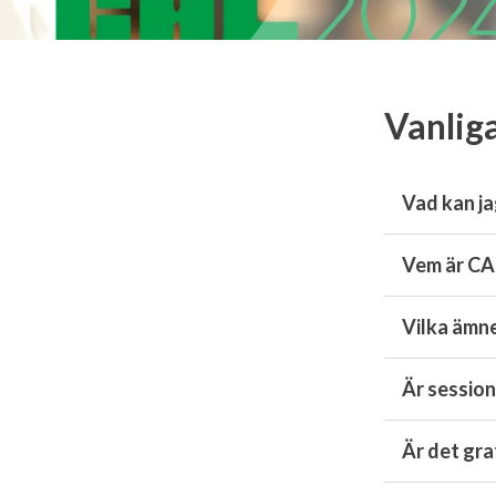
Vanlig
Vad kan j
Vem är CAL
Vilka ämn
Är session
Är det gra