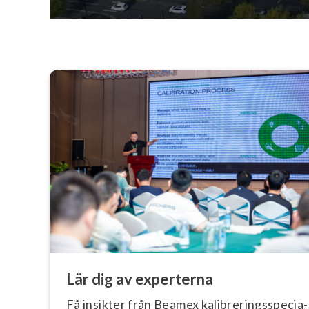
Lär dig av experterna
Få insikter från Beamex ka­libre­rings­spe­ci­a­