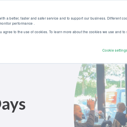
pptäck vår nya broschyr Beamex-lösningar för enastående kalibrering 
Web
th a better, faster and safer service and to support our business. Different c
 monitor performance .
ou agree to the use of cookies. To learn more about the cookies we use and to 
Produkter
Lösningar
Tjänster
Utforsk
Cookie setting
ays