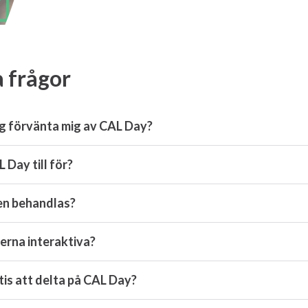
a frågor
ag förvänta mig av CAL Day?
 Day till för?
en behandlas?
erna interaktiva?
tis att delta på CAL Day?