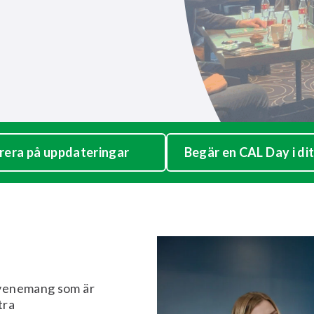
era på uppdateringar
Begär en CAL Day i dit
evenemang som är
tra