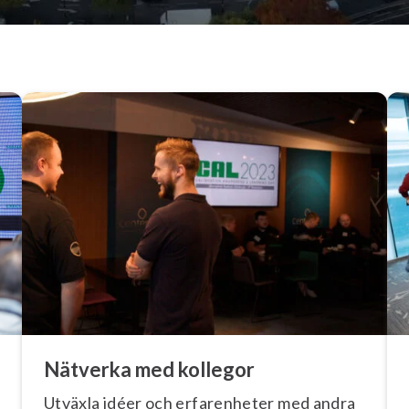
Nätverka med kollegor
Utväxla idéer och er­fa­ren­he­ter med andra