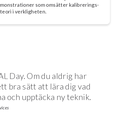
mon­stra­tio­ner som omsätter ka­libre­rings­
te­o­ri i verk­lig­he­ten.
AL Day. Om du aldrig har
tt bra sätt att lära dig vad
a och upptäcka ny teknik.
vices