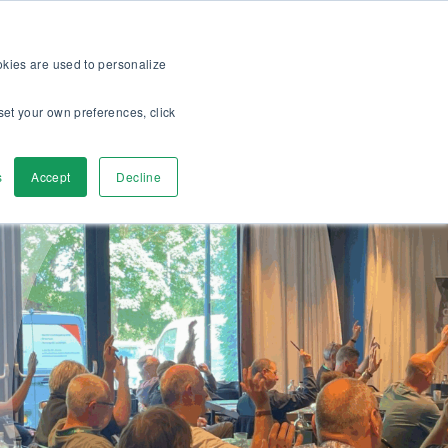
>>
bshop
För kunder
Om oss
Karriär
SV
ookies are used to personalize
set your own preferences, click
a
Kontakta oss
s
Accept
Decline