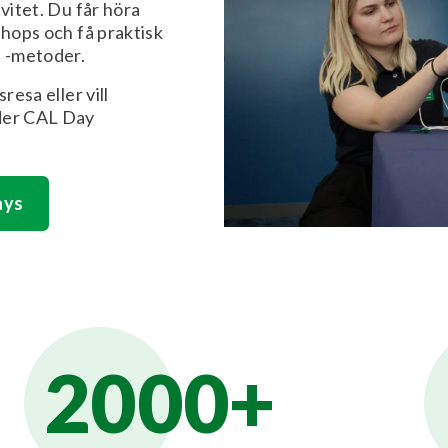
vitet. Du får höra
shops och få praktisk
h -metoder.
resa eller vill
uder CAL Day
ays
2000+