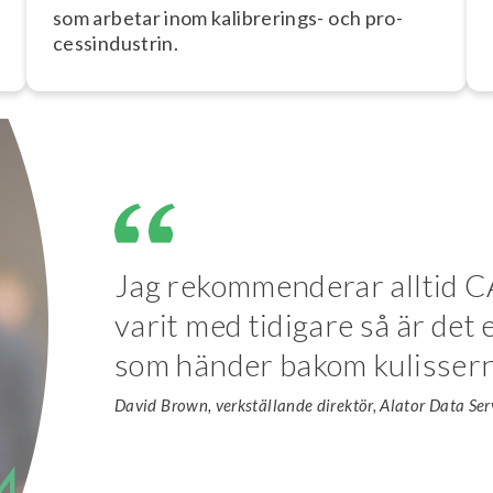
som arbetar inom ka­libre­rings- och pro­
cess­in­du­strin.
Jag rekommenderar alltid C
varit med tidigare så är det e
som händer bakom kulissern
David Brown, verkställande direktör, Alator Data Ser