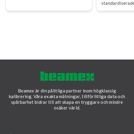
stan­dar­di­se­ra­d
som förbättrar 
förtroende och ef­
Beamex är din pålitliga partner inom högklassig
kalibrering. Våra exakta mätningar, tillförlitliga data och
spårbarhet bidrar till att skapa en tryggare och mindre
osäker värld.
LinkedIn
Facebook
Youtube
Twitter
Instagram