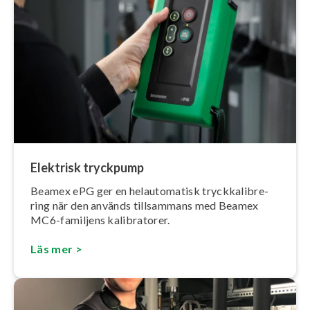
Elektrisk tryckpump
Beamex ePG ger en hel­au­to­ma­tisk tryck­ka­libre­
ring när den används tillsammans med Beamex
MC6-familjens ka­libra­to­rer.
Läs mer >