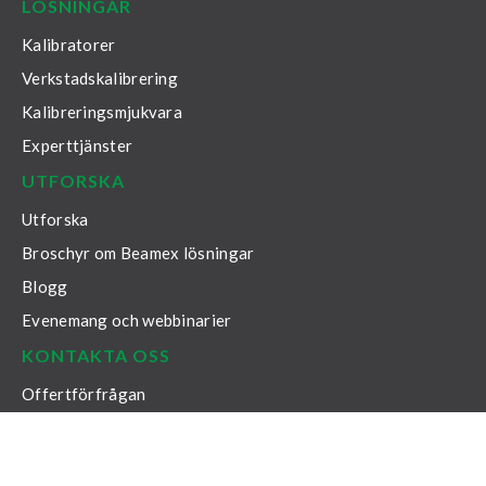
LÖSNINGAR
Kalibratorer
Verkstadskalibrering
Kalibreringsmjukvara
Experttjänster
UTFORSKA
Utforska
Broschyr om Beamex lösningar
Blogg
Evenemang och webbinarier
KONTAKTA OSS
Offertförfrågan
Supportportal
Kalibreringstips