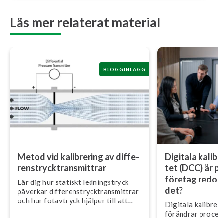
Läs mer relaterat material
BLOGGINLÄGG
Metod vid kalibrering av dif­fe­
Digitala ka­libr
rens­tryck­trans­mitt­rar
tet (DCC) är p
företag redo 
Lär dig hur statiskt led­nings­tryck
det?
påverkar dif­fe­rens­tryck­trans­mitt­rar
och hur fotavtryck hjälper till att
Digitala ka­libre­
säkerställa korrekt fält­ka­libre­ring.
förändrar pro­ces