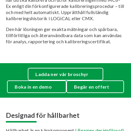
Ex enligt din förkonfigurerade kalibreringsprocedur – till
och med helt automatiskt. Upprätthåll fullständig
kalibreringshistorik i LOGiCAL eller CMX.
Den här lösningen ger exakta mätningar och spårbara,
tillförlitliga och återanvändbara data som kan användas
för analys, rapportering och kalibreringscertifikat.
Ladda ner vår broschyr
Boka in en demo
Begär en offert
Designad för hållbarhet
Hållbarhet är en kärnkomponent i
Beamex designfilosofi
.