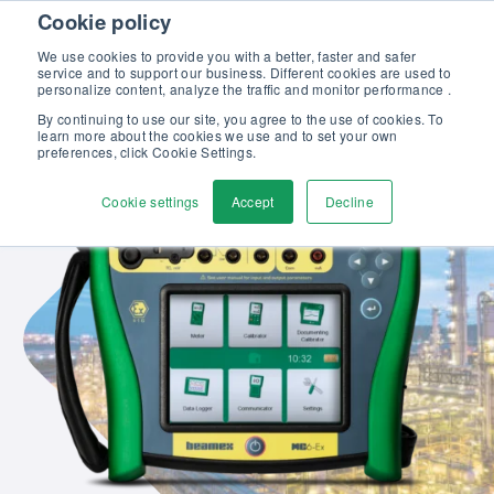
Skip to content
Cookie policy
Upptäck vår nya broschyr Beamex-lösningar för enastående
kalibrering >>
We use cookies to provide you with a better, faster and safer
service and to support our business. Different cookies are used to
Kontakta oss
personalize content, analyze the traffic and monitor performance .
Men
By continuing to use our site, you agree to the use of cookies. To
learn more about the cookies we use and to set your own
preferences, click Cookie Settings.
Cookie settings
Accept
Decline