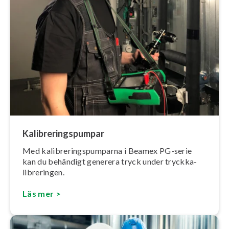
Ka­libre­rings­pum­par
Med ka­libre­rings­pum­par­na i Beamex PG-serie
kan du behändigt generera tryck under tryck­ka­
libre­ring­en.
Läs mer >