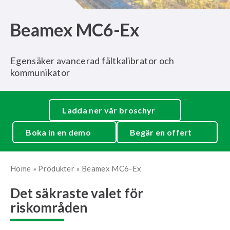
Beamex MC6-Ex
Egensäker avancerad fältkalibrator och
kommunikator
Ladda ner vår broschyr
Boka in en demo
Begär en offert
Home
»
Produkter
»
Beamex MC6-Ex
Det säkraste valet för
riskområden