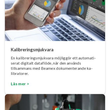
Ka­libre­rings­mjuk­va­ra
En ka­libre­rings­mjuk­va­ra möjliggör ett au­to­ma­ti­
se­rat digitalt dataflöde, när den används
tillsammans med Beamex do­ku­men­te­ran­de ka­
libra­to­rer.
Läs mer >