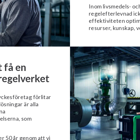
Inom livsmedels- oc
regelefterlevnad ic
effektiviteten optim
resurser, kunskap, 
t få en
regelverket
ckesföretag förlitar
lösningar är alla
ina
melserna, som
er 50 år genom att vi