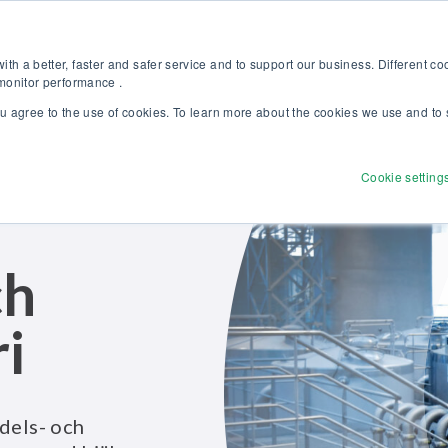
pptäck vår nya broschyr Beamex-lösningar för enastående kalibrering 
Web
th a better, faster and safer service and to support our business. Different c
 monitor performance .
ou agree to the use of cookies. To learn more about the cookies we use and to 
Produkter
Lösningar
Tjänster
Utforsk
Cookie setting
ch
i
edels- och