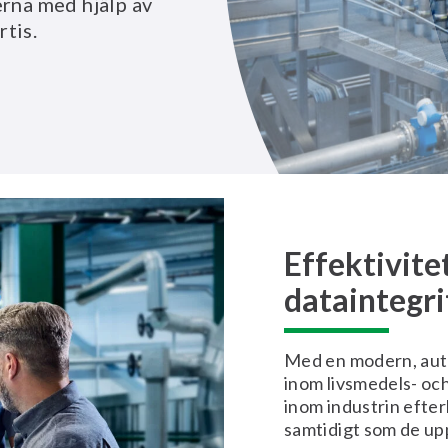
erna med hjälp av
tis.
Effektivite
dataintegri
Med en modern, auto
inom livsmedels- och
inom industrin efter
samtidigt som de up