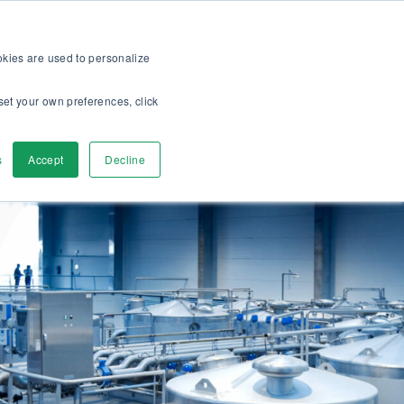
>>
bshop
För kunder
Om oss
Karriär
SV
ookies are used to personalize
set your own preferences, click
a
Kontakta oss
s
Accept
Decline