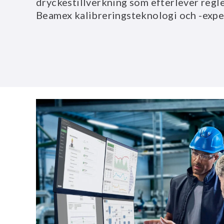
dryckestillverkning som efterlever regl
Beamex kalibreringsteknologi och -exper