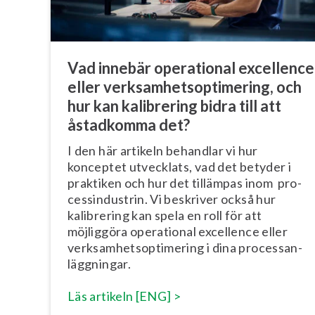
Vad innebär operational excellence
eller verk­sam­hets­op­ti­me­ring, och
hur kan kalibrering bidra till att
åstadkomma det?
I den här artikeln behandlar vi hur
konceptet utvecklats, vad det betyder i
praktiken och hur det tillämpas inom pro­
cess­in­du­strin. Vi beskriver också hur
kalibrering kan spela en roll för att
möjliggöra operational excellence eller
verk­sam­hets­op­ti­me­ring i dina pro­cess­an­
lägg­ning­ar.
Läs artikeln [ENG] >