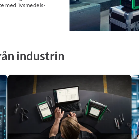
e med livsmedels-
rån industrin