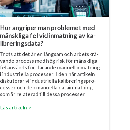
Hur angriper man problemet med
mänskliga fel vid inmatning av ka­
libre­rings­da­ta?
Trots att det är en långsam och ar­bets­krä­
van­de process med hög risk för mänskliga
fel används fortfarande manuell inmatning
i in­dust­ri­el­la processer. I den här artikeln
diskuterar vi in­dust­ri­el­la ka­libre­rings­pro­
ces­ser och den manuella da­tain­mat­ning
som är relaterad till dessa processer.
Läs artikeln >