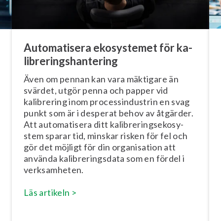
Au­to­ma­ti­se­ra ekosystemet för ka­
libre­rings­han­te­ring
Även om pennan kan vara mäktigare än
svärdet, utgör penna och papper vid
kalibrering inom pro­cess­in­du­strin en svag
punkt som är i desperat behov av åtgärder.
Att au­to­ma­ti­se­ra ditt ka­libre­rings­e­ko­sy­
stem sparar tid, minskar risken för fel och
gör det möjligt för din or­ga­ni­sa­tion att
använda ka­libre­rings­da­ta som en fördel i
verk­sam­he­ten.
Läs artikeln >