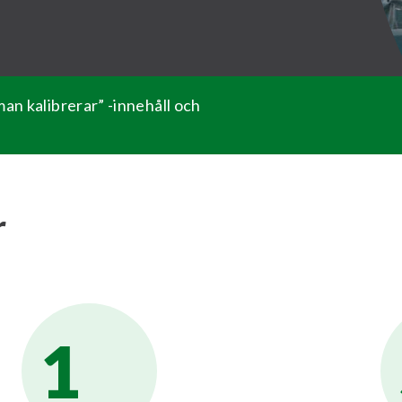
man kalibrerar” -innehåll och
r
1