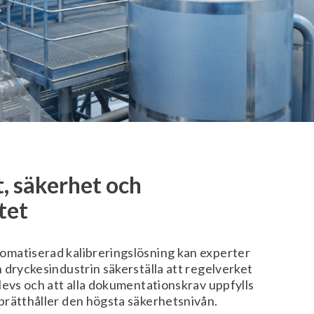
t, säkerhet och
tet
matiserad kalibreringslösning kan experter
 dryckesindustrin säkerställa att regelverket
levs och att alla dokumentationskrav uppfylls
prätthåller den högsta säkerhetsnivån.