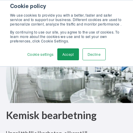
Skip to content
Cookie policy
Upptäck vår nya broschyr Beamex-lösningar för enastående
kalibrering >>
We use cookies to provide you with a better, faster and safer
service and to support our business. Different cookies are used to
Kontakta oss
personalize content, analyze the traffic and monitor performance .
Men
By continuing to use our site, you agree to the use of cookies. To
learn more about the cookies we use and to set your own
preferences, click Cookie Settings.
Cookie settings
Accept
Decline
Kemisk bearbetning