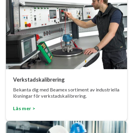
Verk­stads­ka­libre­ring
Bekanta dig med Beamex sortiment av in­dust­ri­el­la
lösningar för verk­stads­ka­libre­ring.
Läs mer >