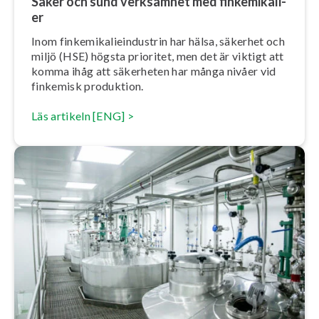
Säker och sund verksamhet med fin­ke­mi­ka­li­
er
Inom fin­ke­mi­ka­li­e­in­du­strin har hälsa, säkerhet och
miljö (HSE) högsta prioritet, men det är viktigt att
komma ihåg att säkerheten har många nivåer vid
finkemisk produktion.
Läs artikeln [ENG] >