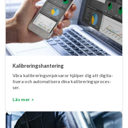
Ka­libre­rings­han­te­ring
Våra ka­libre­rings­mjuk­va­ror hjälper dig att di­gi­ta­
li­se­ra och au­to­ma­ti­se­ra dina ka­libre­rings­pro­ces­
ser.
Läs mer >