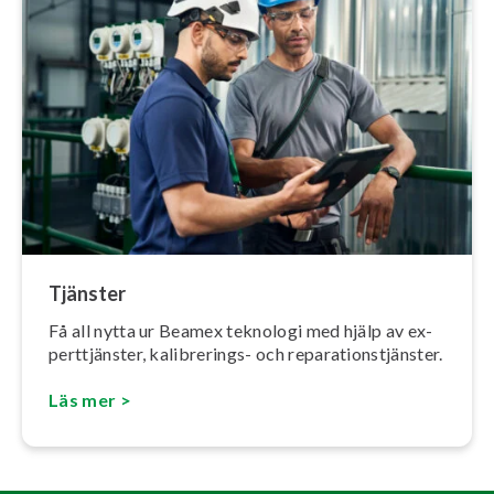
Tjänster
Få all nytta ur Beamex teknologi med hjälp av ex­
pert­tjäns­ter, ka­libre­rings- och re­pa­ra­tions­tjäns­ter.
Läs mer >