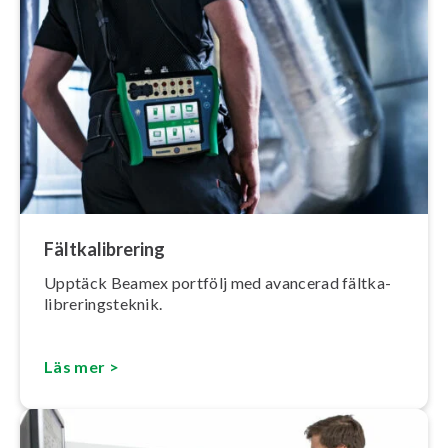
Fält­ka­libre­ring
Upptäck Beamex portfölj med avancerad fält­ka­
libre­rings­tek­nik.
Läs mer >