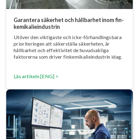
Garantera säkerhet och hållbarhet inom fin­
ke­mi­ka­li­e­in­du­strin
Utöver den viktigaste och icke-för­hand­lings­ba­ra
pri­o­ri­te­ring­en att säkerställa säkerheten, är
hållbarhet och ef­fek­ti­vi­tet de hu­vud­sak­li­ga
faktorerna som driver fin­ke­mi­ka­li­e­in­du­strin idag.
Läs artikeln [ENG] >