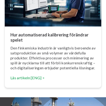
Hur au­to­ma­ti­se­rad kalibrering förändrar
spelet
Den finkemiska industrin är vanligtvis beroende av
sats­pro­duk­tion av små volymer av värdefulla
produkter. Effektiva processer och minimering av
spill är nycklarna till att förbli kon­kur­rens­kraf­tig –
och di­gi­ta­li­se­ring­en erbjuder potentiella lösningar.
Läs artikeln [ENG] >