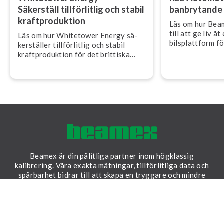
Säkerställ till­för­lit­lig och stabil
banbrytande el
kraft­pro­duk­tion
Läs om hur Bea
till att ge liv å
Läs om hur Whitetower Energy sä­
bils­platt­form 
ker­stäl­ler till­för­lit­lig och stabil
kraft­pro­duk­tion för det brittiska
nätet med Beamex ka­libre­rings­e­ko­
sy­stem.
Beamex är din pålitliga partner inom högklassig
kalibrering. Våra exakta mätningar, tillförlitliga data och
spårbarhet bidrar till att skapa en tryggare och mindre
osäker värld.
LinkedIn
Facebook
Youtube
Twitter
Instagram