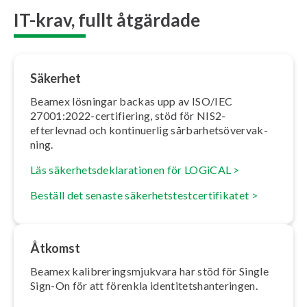
IT-krav, fullt åtgärdade
Säkerhet
Beamex lösningar backas upp av ISO/IEC
27001:2022-cer­ti­fi­e­ring, stöd för NIS2-
efterlevnad och kon­ti­nu­er­lig sår­bar­hets­ö­ver­vak­
ning.
Läs sä­ker­hets­de­kla­ra­tio­nen för LOGiCAL >
Beställ det senaste sä­ker­hets­test­cer­ti­fi­ka­tet >
Åtkomst
Beamex ka­libre­rings­mjuk­va­ra har stöd för Single
Sign-On för att förenkla iden­ti­tets­han­te­ring­en.