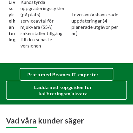
Liv
Kundstyrda
sc
uppgraderingscykler
yk
(på plats),
Leverantörshanterade
elh
serviceavtal för
uppdateringar (4
an
mjukvara (SSA)
planerade utgåvor per
ter
säkerställer tillgång
år)
ing
till den senaste
versionen
Prata med Beamex IT-experter
Ladda ned köpguiden för
kalibreringsmjukvara
Vad våra kunder säger