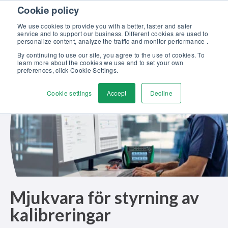
Skip to content
Cookie policy
Upptäck vår nya broschyr Beamex-lösningar för enastående
kalibrering >>
We use cookies to provide you with a better, faster and safer
service and to support our business. Different cookies are used to
Kontakta oss
personalize content, analyze the traffic and monitor performance .
Men
By continuing to use our site, you agree to the use of cookies. To
learn more about the cookies we use and to set your own
preferences, click Cookie Settings.
Cookie settings
Accept
Decline
Mjukvara för styrning av
kalibreringar