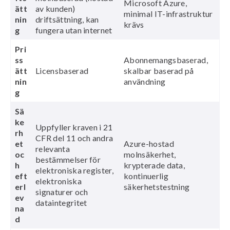
Microsoft Azure,
ätt
av kunden)
minimal IT-infrastruktur
nin
driftsättning, kan
krävs
g
fungera utan internet
Pri
ss
Abonnemangsbaserad,
ätt
Licensbaserad
skalbar baserad på
nin
användning
g
Sä
ke
Uppfyller kraven i 21
rh
CFR del 11 och andra
et
Azure-hostad
relevanta
oc
molnsäkerhet,
bestämmelser för
h
krypterade data,
elektroniska register,
eft
kontinuerlig
elektroniska
erl
säkerhetstestning
signaturer och
ev
dataintegritet
na
d