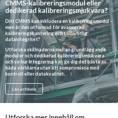
CMMS-kalibreringsmodul eller
dedikerad kalibreringsmjukvara?
Ditt CMMS kan inkludera en kalibreringsmodul –
men är den utformad för avancerad
kalibreringshantering och tillförlitlig
dataintegritet?
Utforska skillnaderna mellan grundläggande
moduler och dedikerad kalibreringsmjukvara
och se hur integrering kan ge dig det bästa av
båda världarna utan att kompromissa med
kontroll eller datakvalitet.
Läs artikeln
Utforska
mer innehåll
om