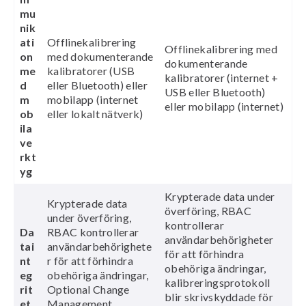
mu
nik
ati
Offlinekalibrering
Offlinekalibrering med
on
med dokumenterande
dokumenterande
me
kalibratorer (USB
kalibratorer (internet +
d
eller Bluetooth) eller
USB eller Bluetooth)
m
mobilapp (internet
eller mobilapp (internet)
ob
eller lokalt nätverk)
ila
ve
rkt
yg
Krypterade data under
Krypterade data
överföring, RBAC
under överföring,
kontrollerar
Da
RBAC kontrollerar
användarbehörigheter
tai
användarbehörighete
för att förhindra
nt
r för att förhindra
obehöriga ändringar,
eg
obehöriga ändringar,
kalibreringsprotokoll
rit
Optional Change
blir skrivskyddade för
et
Management