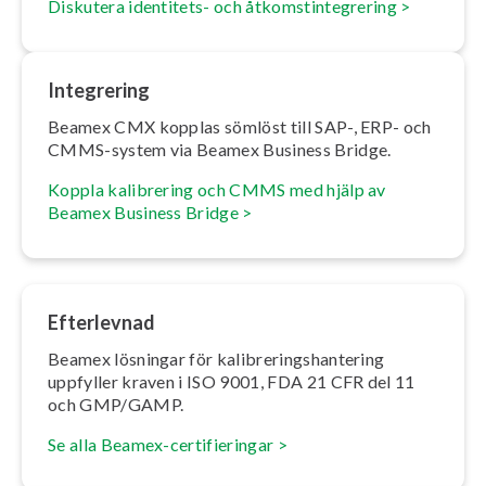
Diskutera identitets- och åt­komstin­te­gre­ring >
Integrering
Beamex CMX kopplas sömlöst till SAP-, ERP- och
CMMS-system via Beamex Business Bridge.
Koppla kalibrering och CMMS med hjälp av
Beamex Business Bridge >
Efterlevnad
Beamex lösningar för ka­libre­rings­han­te­ring
uppfyller kraven i ISO 9001, FDA 21 CFR del 11
och GMP/GAMP.
Se alla Beamex-cer­ti­fi­e­ring­ar >