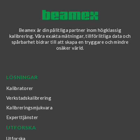
vet du vilken lösning som är rätt för
ditt företag?
Beamex är din pålitliga partner inom högklassig
kalibrering. Våra exakta mätningar, tillförlitliga data och
spårbarhet bidrar till att skapa en tryggare och mindre
osäker värld.
LinkedIn
Facebook
Youtube
Twitter
Instagram
LÖSNINGAR
Kalibratorer
Verkstadskalibrering
Kalibreringsmjukvara
Experttjänster
UTFORSKA
Utforska