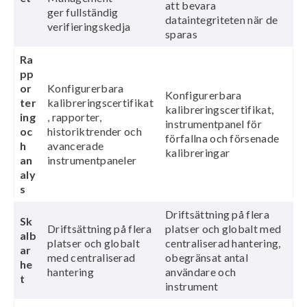
att bevara
ger fullständig
dataintegriteten när de
verifieringskedja
sparas
Ra
pp
or
Konfigurerbara
Konfigurerbara
ter
kalibreringscertifikat
kalibreringscertifikat,
ing
, rapporter,
instrumentpanel för
oc
historiktrender och
förfallna och försenade
h
avancerade
kalibreringar
an
instrumentpaneler
aly
s
Driftsättning på flera
Sk
Driftsättning på flera
platser och globalt med
alb
platser och globalt
centraliserad hantering,
ar
med centraliserad
obegränsat antal
he
hantering
användare och
t
instrument