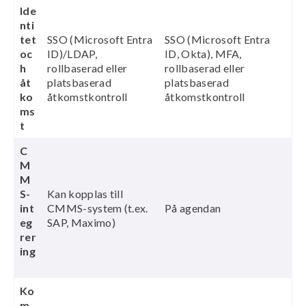
Ide
nti
tet
SSO (Microsoft Entra
SSO (Microsoft Entra
oc
ID)/LDAP,
ID, Okta), MFA,
h
rollbaserad eller
rollbaserad eller
åt
platsbaserad
platsbaserad
ko
åtkomstkontroll
åtkomstkontroll
ms
t
C
M
M
S-
Kan kopplas till
int
CMMS-system (t.ex.
På agendan
eg
SAP, Maximo)
rer
ing
Ko
m