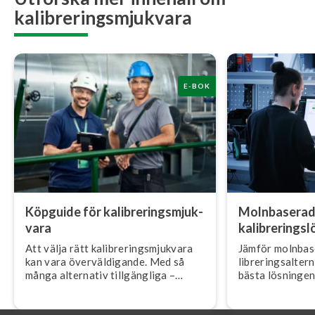
kalibreringsmjukvara
E-BOK
Köpguide för ka­libre­rings­mjuk­
Moln­ba­se­ra­
va­ra
ka­libre­rings­l
Att välja rätt ka­libre­rings­mjuk­va­ra
Jämför moln­ba­s
kan vara över­väl­di­gan­de. Med så
libre­rings­al­ter
många alternativ till­gäng­li­ga –
bästa lösningen 
molnbaserad vs. lokal, olika
viktigaste förd
funktioner, le­ve­ran­törs­löf­ten – hur
gan­de­na för bå