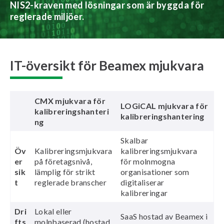
NIS2-kraven med lösningar som är byggda för
reglerade miljöer.
IT-översikt för Beamex mjukvara
CMX mjukvara för
LOGiCAL mjukvara för
kalibreringshanteri
kalibreringshantering
ng
Skalbar
Öv
Kalibreringsmjukvara
kalibreringsmjukvara
er
på företagsnivå,
för molnmogna
sik
lämplig för strikt
organisationer som
t
reglerade branscher
digitaliserar
kalibreringar
Dri
Lokal eller
SaaS hostad av Beamex i
fts
molnbaserad (hostad