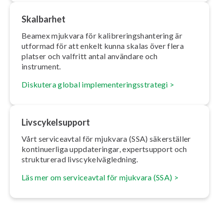
Skalbarhet
Beamex mjukvara för ka­libre­rings­han­te­ring är
utformad för att enkelt kunna skalas över flera
platser och valfritt antal användare och
instrument.
Diskutera global im­ple­men­te­rings­stra­te­gi >
Livscy­kelsup­port
Vårt ser­vice­av­tal för mjukvara (SSA) sä­ker­stäl­ler
kon­ti­nu­er­li­ga upp­da­te­ring­ar, ex­pertsup­port och
struk­tu­re­rad livscy­kel­väg­led­ning.
Läs mer om ser­vice­av­tal för mjukvara (SSA) >