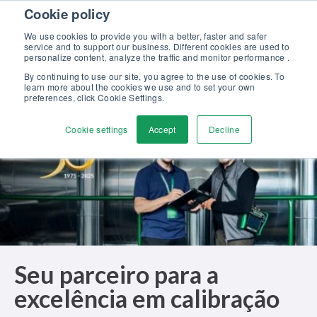
Skip to content
Cookie policy
Descubra o nosso novo folheto Soluções Beamex para excelência em
calibração >>
We use cookies to provide you with a better, faster and safer
service and to support our business. Different cookies are used to
Fale conosco
personalize content, analyze the traffic and monitor performance .
Men
By continuing to use our site, you agree to the use of cookies. To
learn more about the cookies we use and to set your own
preferences, click Cookie Settings.
Cookie settings
Accept
Decline
Seu parceiro para a
excelência em calibração