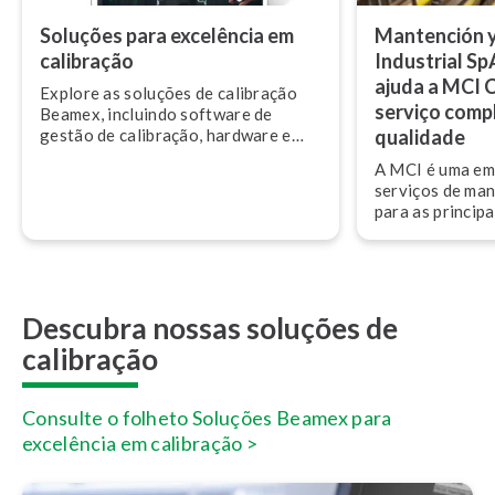
Soluções para excelência em
Mantención y
calibração
Industrial S
ajuda a MCI C
Explore as soluções de calibração
serviço compl
Beamex, incluindo software de
gestão de calibração, hardware e
qualidade
serviços.
A MCI é uma em
serviços de man
para as princip
setores de pape
e, mais re­cen­t
mineração, em t
a sul do país.
Descubra nossas soluções de
calibração
Consulte o folheto Soluções Beamex para
excelência em calibração >