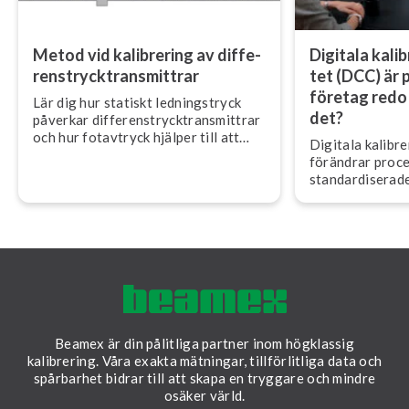
Metod vid kalibrering av dif­fe­
Digitala ka­libr
rens­tryck­trans­mitt­rar
tet (DCC) är p
företag redo 
Lär dig hur statiskt led­nings­tryck
det?
påverkar dif­fe­rens­tryck­trans­mitt­rar
och hur fotavtryck hjälper till att
Digitala ka­libre­
säkerställa korrekt fält­ka­libre­ring.
förändrar pro­ces
stan­dar­di­se­ra­d
som förbättrar 
förtroende och ef­
Beamex är din pålitliga partner inom högklassig
kalibrering. Våra exakta mätningar, tillförlitliga data och
spårbarhet bidrar till att skapa en tryggare och mindre
osäker värld.