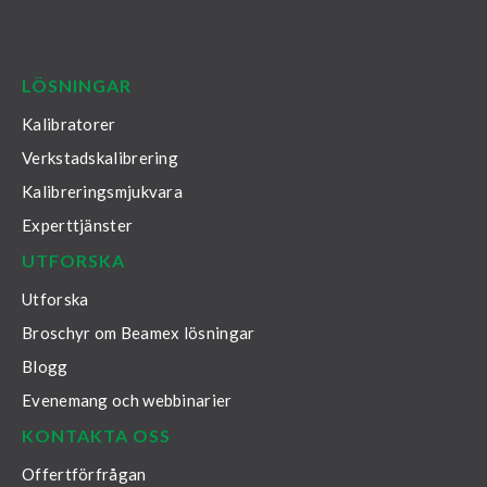
LinkedIn
Facebook
Youtube
Twitter
Instagram
LÖSNINGAR
Kalibratorer
Verkstadskalibrering
Kalibreringsmjukvara
Experttjänster
UTFORSKA
Utforska
Broschyr om Beamex lösningar
Blogg
Evenemang och webbinarier
KONTAKTA OSS
Offertförfrågan