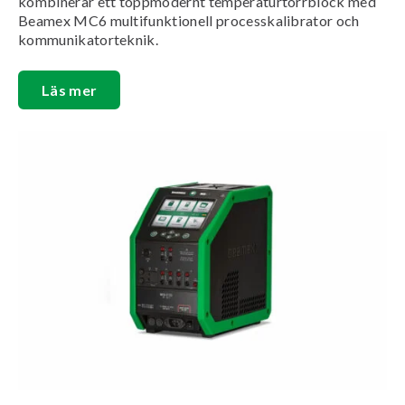
kombinerar ett toppmodernt temperaturtorrblock med
Beamex MC6 multifunktionell processkalibrator och
kommunikatorteknik.
Läs mer