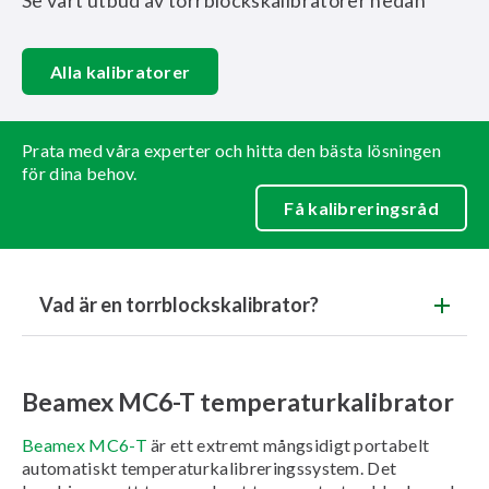
Se vårt utbud av torrblockskalibratorer nedan
Alla kalibratorer
Prata med våra experter och hitta den bästa lösningen
för dina behov.
Få kalibreringsråd
Vad är en torrblockskalibrator?
Beamex MC6-T temperaturkalibrator
Beamex MC6-T
är ett extremt mångsidigt portabelt
automatiskt temperaturkalibreringssystem. Det