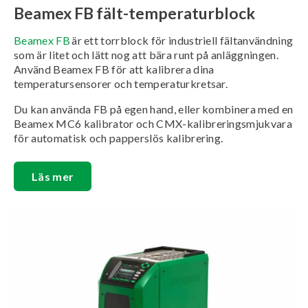
Beamex FB fält-temperaturblock
Beamex FB
är ett torrblock för industriell fältanvändning
som är litet och lätt nog att bära runt på anläggningen.
Använd Beamex FB för att kalibrera dina
temperatursensorer och temperaturkretsar.
Du kan använda FB på egen hand, eller kombinera med en
Beamex MC6 kalibrator och CMX-kalibreringsmjukvara
för automatisk och papperslös kalibrering.
Läs mer