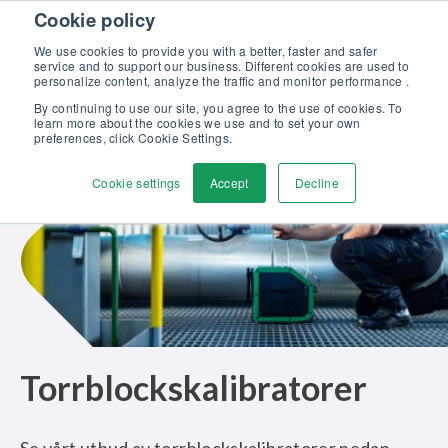
Skip to content
Cookie policy
Upptäck vår nya broschyr Beamex-lösningar för enastående
kalibrering >>
We use cookies to provide you with a better, faster and safer
service and to support our business. Different cookies are used to
Kontakta oss
personalize content, analyze the traffic and monitor performance .
Men
By continuing to use our site, you agree to the use of cookies. To
learn more about the cookies we use and to set your own
preferences, click Cookie Settings.
Cookie settings
Accept
Decline
Torrblockskalibratorer