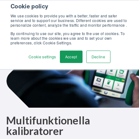
Skip to content
Cookie policy
Upptäck vår nya broschyr Beamex-lösningar för enastående
kalibrering >>
We use cookies to provide you with a better, faster and safer
service and to support our business. Different cookies are used to
Kontakta oss
personalize content, analyze the traffic and monitor performance .
Men
By continuing to use our site, you agree to the use of cookies. To
learn more about the cookies we use and to set your own
preferences, click Cookie Settings.
Cookie settings
Accept
Decline
Multifunktionella
kalibratorer