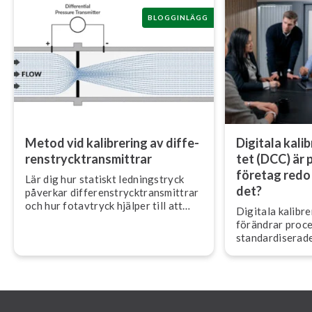
BLOGGINLÄGG
Metod vid kalibrering av dif­fe­
Digitala ka­libr
rens­tryck­trans­mitt­rar
tet (DCC) är p
företag redo 
Lär dig hur statiskt led­nings­tryck
det?
påverkar dif­fe­rens­tryck­trans­mitt­rar
och hur fotavtryck hjälper till att
Digitala ka­libre­
säkerställa korrekt fält­ka­libre­ring.
förändrar pro­ces
stan­dar­di­se­ra­d
som förbättrar 
förtroende och ef­