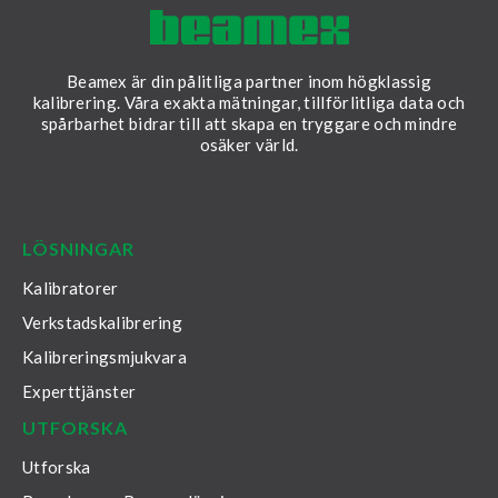
Beamex är din pålitliga partner inom högklassig
kalibrering. Våra exakta mätningar, tillförlitliga data och
spårbarhet bidrar till att skapa en tryggare och mindre
osäker värld.
LinkedIn
Facebook
Youtube
Twitter
Instagram
LÖSNINGAR
Kalibratorer
Verkstadskalibrering
Kalibreringsmjukvara
Experttjänster
UTFORSKA
Utforska