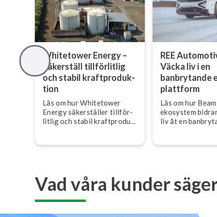
Whitetower Energy –
REE Automoti
Säkerställ till­för­lit­lig
Väcka liv i en
och stabil kraft­pro­duk­
banbrytande el
tion
platt­form
Läs om hur Whitetower
Läs om hur Beam
Energy sä­ker­stäl­ler till­för­
ekosystem bidrar 
lit­lig och stabil kraft­pro­duk­
liv åt en banbryta
tion för det brittiska nätet
platt­form för R
med Beamex ka­libre­rings­e­
Automotive.
ko­sy­stem.
Vad våra kunder säge