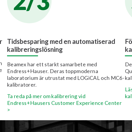
2/3
r
Tidsbesparing med en automatiserad
Fö
kalibreringslösning
ka
n
Beamex har ett starkt samarbete med
De
e
Endress+Hauser. Deras toppmoderna
Qu
laboratorium är utrustat med LOGiCAL och MC6-
ka
kalibratorer.
Lä
Ta reda på mer om kalibrering vid
ka
Endress+Hausers Customer Experience Center
>