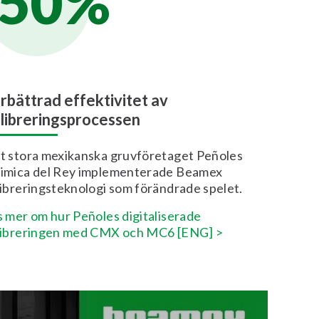
50%
rbättrad effektivitet av
libreringsprocessen
t stora mexikanska gruvföretaget Peñoles
imica del Rey implementerade Beamex
libreringsteknologi som förändrade spelet.
s mer om hur Peñoles digitaliserade
libreringen med CMX och MC6 [ENG] >