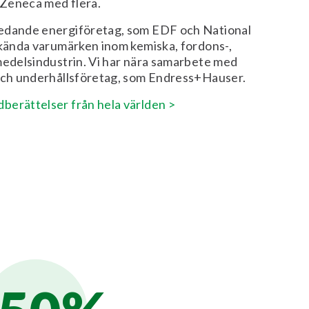
Zeneca med flera.
ledande energiföretag, som EDF och National
lkända varumärken inom kemiska, fordons-,
medelsindustrin. Vi har nära samarbete med
 och underhållsföretag, som Endress+Hauser.
berättelser från hela världen >