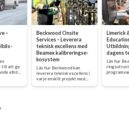
ve –
Beckwood Onsite
Limerick 
Services – Leverera
Education
­bils­
teknisk excellens med
Utbildnin
Beamex ka­libre­rings­e­
da­gens t
ko­sy­stem
ex
Läs hur Bea
till att ge
rings­ut­rus
Läs hur Beckwood kan
nde el­bils­
programvar
leverera teknisk excellens i
EE
studenter 
varje enskilt projekt med
roller som 
Beamex ka­libre­rings­e­ko­sy­
förlitar sig
stem.
verktyg och
r