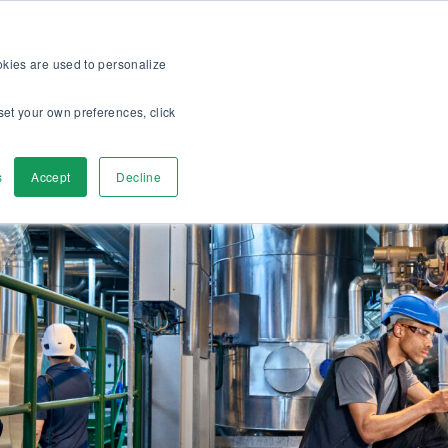
>>
bshop
För kunder
Om oss
Karriär
SV
ookies are used to personalize
set your own preferences, click
a
Kontakta oss
s
Accept
Decline