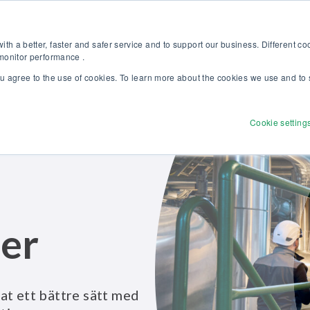
pptäck vår nya broschyr Beamex-lösningar för enastående kalibrering 
Web
th a better, faster and safer service and to support our business. Different c
 monitor performance .
ou agree to the use of cookies. To learn more about the cookies we use and to 
Produkter
Lösningar
Tjänster
Utforsk
Cookie setting
er
at ett bättre sätt med