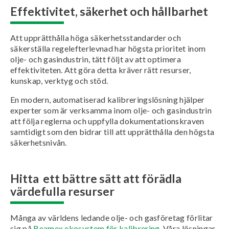
Effektivitet, säkerhet och hållbarhet
Att upprätthålla höga säkerhetsstandarder och
säkerställa regelefterlevnad har högsta prioritet inom
olje- och gasindustrin, tätt följt av att optimera
effektiviteten. Att göra detta kräver rätt resurser,
kunskap, verktyg och stöd.
En modern, automatiserad kalibreringslösning hjälper
experter som är verksamma inom olje- och gasindustrin
att följa reglerna och uppfylla dokumentationskraven
samtidigt som den bidrar till att upprätthålla den högsta
säkerhetsnivån.
Hitta ett bättre sätt att förädla
värdefulla resurser
Många av världens ledande olje- och gasföretag förlitar
sig på
Beamex ekosystem för kalibrering
. Våra lösningar