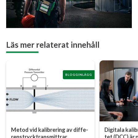
Läs mer relaterat innehåll
BLOGGINLÄGG
Metod vid kalibrering av dif­fe­
Digitala ka­libr
rens­tryck­trans­mitt­rar
tet (DCC) är p