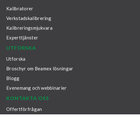
Kalibratorer
Verkstadskalibrering
Kalibreringsmjukvara
Experttjänster
UTFORSKA
Utforska
Broschyr om Beamex lösningar
Blogg
Evenemang och webbinarier
KONTAKTA OSS
Offertförfrågan
Supportportal
Kalibreringstips
Allmän kontaktförfrågan