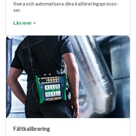
li­se­ra och au­to­ma­ti­se­ra dina ka­libre­rings­pro­ces­
ser.
Läs mer >
Fält­ka­libre­ring