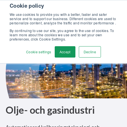
Skip to content
Cookie policy
Upptäck vår nya broschyr Beamex-lösningar för enastående
kalibrering >>
We use cookies to provide you with a better, faster and safer
service and to support our business. Different cookies are used to
Kontakta oss
personalize content, analyze the traffic and monitor performance .
Men
By continuing to use our site, you agree to the use of cookies. To
learn more about the cookies we use and to set your own
preferences, click Cookie Settings.
Cookie settings
Accept
Decline
Olje- och gasindustri