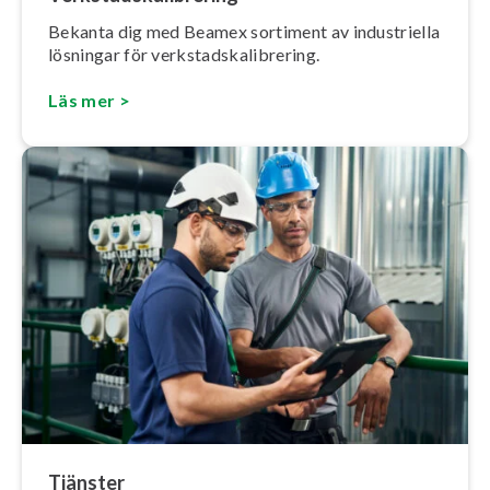
Bekanta dig med Beamex sortiment av in­dust­ri­el­la
lösningar för verk­stads­ka­libre­ring.
Läs mer >
Tjänster