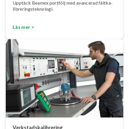
Upptäck Beamex portfölj med avancerad fält­ka­
libre­rings­tek­no­lo­gi.
Läs mer >
Verk­stads­ka­libre­ring