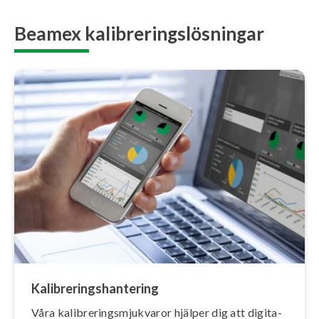
Beamex kalibreringslösningar
Ka­libre­rings­han­te­ring
Våra ka­libre­rings­mjuk­va­ror hjälper dig att di­gi­ta­