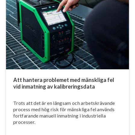
Att hantera problemet med mänskliga fel
vid inmatning av ka­libre­rings­da­ta
Trots att det är en långsam och ar­bets­krä­van­de
process med hög risk för mänskliga fel används
fortfarande manuell inmatning i in­dust­ri­el­la
processer.