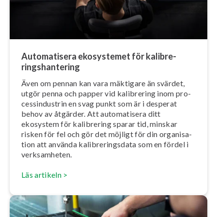
Au­to­ma­ti­se­ra ekosystemet för ka­libre­
rings­han­te­ring
Även om pennan kan vara mäktigare än svärdet,
utgör penna och papper vid kalibrering inom pro­
cess­in­du­strin en svag punkt som är i desperat
behov av åtgärder. Att au­to­ma­ti­se­ra ditt
ekosystem för kalibrering sparar tid, minskar
risken för fel och gör det möjligt för din or­ga­ni­sa­
tion att använda ka­libre­rings­da­ta som en fördel i
verk­sam­he­ten.
Läs artikeln >