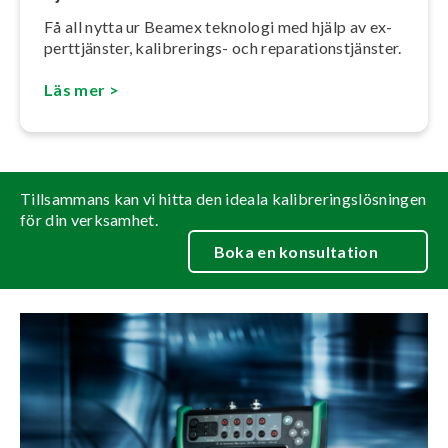
Få all nytta ur Beamex teknologi med hjälp av ex­
pert­tjäns­ter, ka­libre­rings- och re­pa­ra­tions­tjäns­ter.
Läs mer >
Tillsammans kan vi hitta den ideala kalibreringslösningen
för din verksamhet.
Boka en konsultation