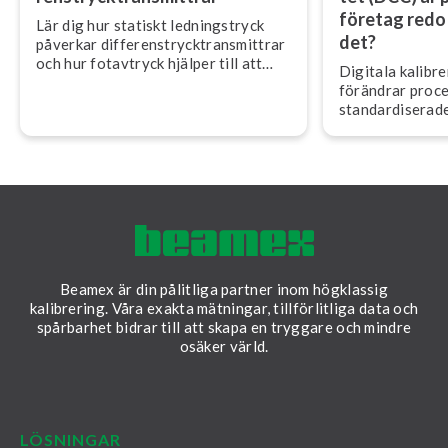
företag redo 
Lär dig hur statiskt led­nings­tryck
det?
påverkar dif­fe­rens­tryck­trans­mitt­rar
och hur fotavtryck hjälper till att
Digitala ka­libre­
säkerställa korrekt fält­ka­libre­ring.
förändrar pro­ces
stan­dar­di­se­ra­d
som förbättrar 
förtroende och ef­
Beamex är din pålitliga partner inom högklassig
kalibrering. Våra exakta mätningar, tillförlitliga data och
spårbarhet bidrar till att skapa en tryggare och mindre
osäker värld.
LinkedIn
Facebook
Youtube
Twitter
Instagram
LÖSNINGAR