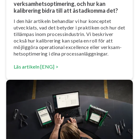
verk­sam­hets­op­ti­me­ring, och hur kan
kalibrering bidra till att åstadkomma det?
I den här artikeln behandlar vi hur konceptet
utvecklats, vad det betyder i praktiken och hur det
tillämpas inom pro­cess­in­du­strin. Vi beskriver
också hur kalibrering kan spela en roll för att
möjliggöra operational excellence eller verk­sam­
hets­op­ti­me­ring i dina pro­cess­an­lägg­ning­ar.
Läs artikeln [ENG] >