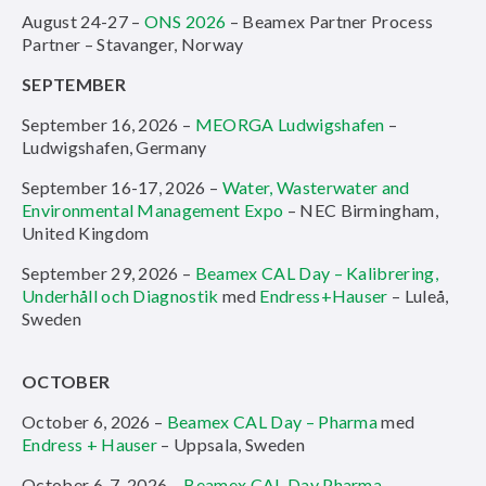
August 24-27 –
ONS 2026
– Beamex Partner Process
Partner – Stavanger, Norway
SEPTEMBER
September 16, 2026 –
MEORGA Ludwigshafen
–
Ludwigshafen, Germany
September 16-17, 2026 –
Water, Wasterwater and
Environmental Management Expo
– NEC Birmingham,
United Kingdom
September 29, 2026 –
Beamex CAL Day – Kalibrering,
Underhåll och Diagnostik
med
Endress+Hauser
– Luleå,
Sweden
OCTOBER
October 6, 2026 –
Beamex CAL Day – Pharma
med
Endress + Hauser
– Uppsala, Sweden
October 6-7, 2026 –
Beamex CAL Day Pharma
–