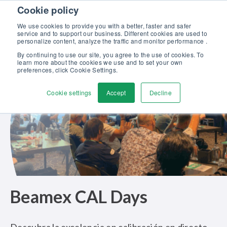
Skip to content
Cookie policy
Descubra nuestro nuevo catálogo Soluciones Beamex para la
Excelencia en Calibración >>
We use cookies to provide you with a better, faster and safer
service and to support our business. Different cookies are used to
Contáctenos
personalize content, analyze the traffic and monitor performance .
Men
By continuing to use our site, you agree to the use of cookies. To
learn more about the cookies we use and to set your own
preferences, click Cookie Settings.
Cookie settings
Accept
Decline
Beamex CAL Days