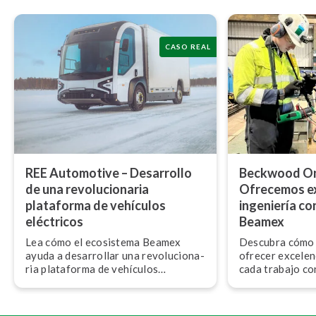
CASO REAL
REE Automotive – Desarrollo
Beckwood Ons
de una re­vo­lu­cio­na­ria
Ofrecemos ex
plataforma de vehículos
ingeniería co
eléctricos
Beamex
Lea cómo el ecosistema Beamex
Descubra cómo
ayuda a desarrollar una re­vo­lu­cio­na­
ofrecer excelen
ria plataforma de vehículos
cada trabajo co
eléctricos (EV) para REE
calibración de 
Automotive.