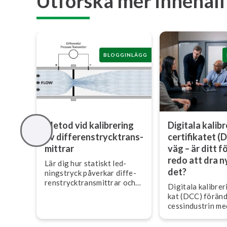
Utforska mer innehåll
BLOGGINLÄGG
Metod vid kalibrering
Digitala ka­libr
av dif­fe­rens­tryck­trans­
cer­ti­fi­ka­tet 
mitt­rar
väg – är ditt 
redo att dra n
Lär dig hur statiskt led­
det?
nings­tryck påverkar dif­fe­
rens­tryck­trans­mitt­rar och
Digitala ka­libre­ri
hur fotavtryck hjälper till
kat (DCC) föränd
att säkerställa korrekt fält­
cess­in­du­strin m
ka­libre­ring.
di­se­ra­de, ma­skin­
data som förbätt