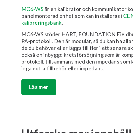
MC6-WS
är en kalibrator och kommunikator k
panelmonterad enhet som kan installeras i
CE
kalibreringsbänk
.
MC6-WS stöder HART, FOUNDATION Fieldbus
PA-protokoll. Den är modulär, så du kan ha alla t
de du behöver eller lägga till fler i ett senare 
också en inbyggd kretsförsörjning som är komp
protokoll, tillsammans med den impedans som 
inga extra tillbehör eller impedans.
Läs mer