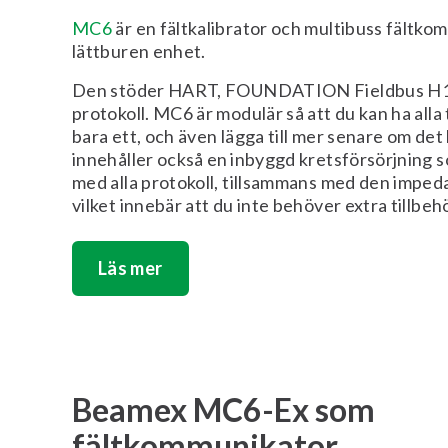
MC6
är en fältkalibrator och multibuss fältkomm
lättburen enhet.
Den stöder HART, FOUNDATION Fieldbus H1 
protokoll. MC6 är modulär så att du kan ha alla 
bara ett, och även lägga till mer senare om de
innehåller också en inbyggd kretsförsörjning 
med alla protokoll, tillsammans med den imped
vilket innebär att du inte behöver extra tillbeh
Läs mer
Beamex MC6-Ex som
fältkommunikator