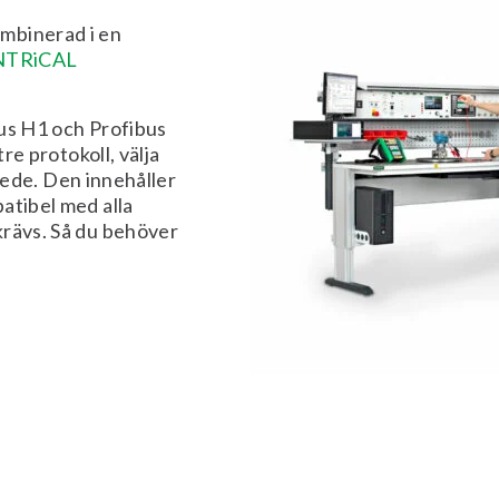
ombinerad i en
NTRiCAL
 H1 och Profibus
re protokoll, välja
skede. Den innehåller
atibel med alla
krävs. Så du behöver