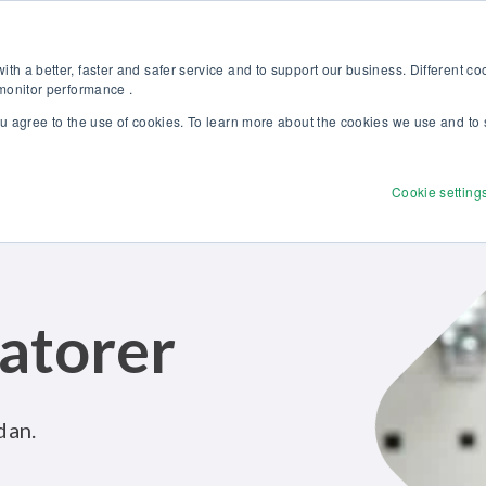
pptäck vår nya broschyr Beamex-lösningar för enastående kalibrering 
Web
th a better, faster and safer service and to support our business. Different c
 monitor performance .
ou agree to the use of cookies. To learn more about the cookies we use and to 
Produkter
Lösningar
Tjänster
Utforsk
Cookie setting
atorer
dan.