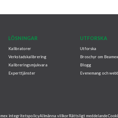
roende och
LÖSNINGAR
UTFORSKA
Kalibratorer
Utforska
Verkstadskalibrering
Broschyr om Beamex
Kalibreringsmjukvara
Blogg
Experttjänster
Evenemang och webb
mex integritetspolicy
Allmänna villkor
Rättsligt meddelande
Cooki