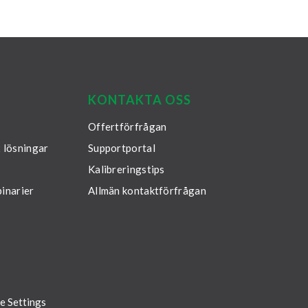
be­hov
KONTAKTA OSS
Offertförfrågan
 lösningar
Supportportal
Kalibreringstips
inarier
Allmän kontaktförfrågan
e Settings