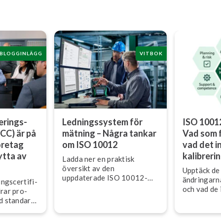
BLOGGINLÄGG
VITBOK
e­rings­
Led­nings­sy­stem för
ISO 1001
(DCC) är på
mätning – Några tankar
Vad som 
företag
om ISO 10012
vad det i
ytta av
kalibreri
Ladda ner en praktisk
översikt av den
Upptäck de 
uppdaterade ISO 10012-
änd­ring­ar
ngs­cer­ti­fi­
standarden, skriven av en
och vad de 
rar pro­
medlem i ISO:s arbetsgrupp.
kalibrering,
ed stan­dar­
Få en förståelse för
och kva­li­te
läs­ba­ra
mätstyrning i praktiken.
stem.
rar