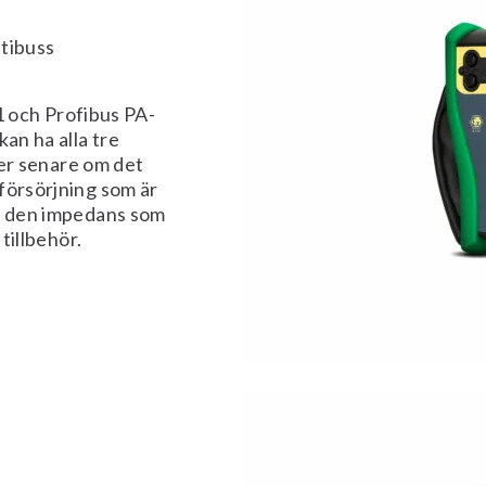
ltibuss
och Profibus PA-
an ha alla tre
mer senare om det
försörjning som är
ed den impedans som
tillbehör.