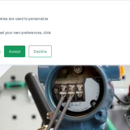
>>
bshop
För kunder
Om oss
Karriär
SV
ookies are used to personalize
set your own preferences, click
a
Kontakta oss
s
Accept
Decline