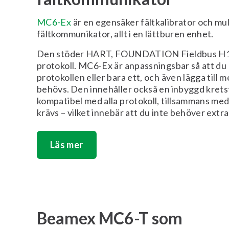
MC6-Ex
är en egensäker fältkalibrator och mu
fältkommunikator, allt i en lättburen enhet.
Den stöder HART, FOUNDATION Fieldbus H1 
protokoll. MC6-Ex är anpassningsbar så att du k
protokollen eller bara ett, och även lägga till 
behövs. Den innehåller också en inbyggd krets
kompatibel med alla protokoll, tillsammans m
krävs – vilket innebär att du inte behöver extra 
Läs mer
Beamex MC6-T som