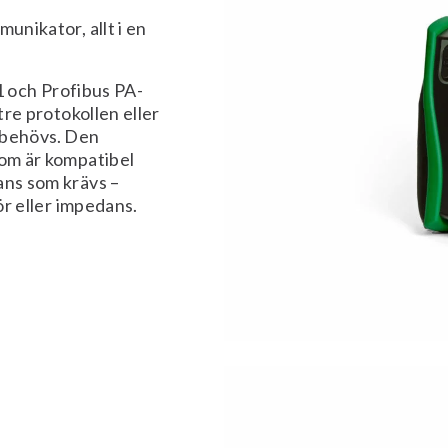
unikator, allt i en
och Profibus PA-
tre protokollen eller
t behövs. Den
som är kompatibel
ans som krävs –
ör eller impedans.