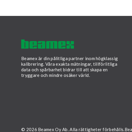
spårbarhet, fört
ef­fek­ti­vi­tet.
Beamex är din pålitliga partner inom högklassig
kalibrering. Våra exakta mätningar, tillförlitliga
data och spårbarhet bidrar till att skapa en
tryggare och mindre osäker värld.
LinkedIn
Facebook
Youtube
Twitter
Instagram
© 2026 Beamex Oy Ab. Alla rättigheter förbehålls.
Bea