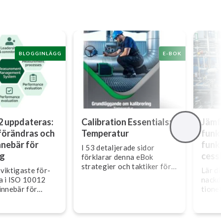
BLOGGINLÄGG
E-BOK
2 uppdateras:
Calibration Essentials:
Jämf
förändras och
Temperatur
funk­
nnebär för
funk­
I 53 detaljerade sidor
ng
cessk
förklarar denna eBok
strategier och taktiker för
viktigaste för­
Lär d
kalibrering av tem­pe­ra­tur­
­na i ISO 10012
nackd
in­stru­men­te­ring.
innebär för
tio­nel
 mät­pro­ces­ser
pro­ce
ts­led­nings­sy­
upptä
bäst f