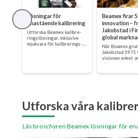
Lösningar för
Beamex firar 5
enastående kalibrering
innovation – f
Jakobstad i Fin
Utforska Beamex ka­libre­
global mark­nad
rings­lös­ning­ar, inklusive
mjukvara för ka­libre­rings­
När Beamex grun
han­te­ring, hårdvara och
Jakobstad 1975 
tjänster.
visionen enkel: a
kalibrering mer till
effektiv och säke
decennier senare
visionen fört fö
Ös­ter­bot­tens ku
140 länder värld
Utforska våra kalibre
Läs broschyren Beamex lösningar för en