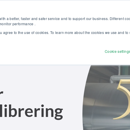
pptäck vår nya broschyr Beamex-lösningar för enastående kalibrering 
Web
th a better, faster and safer service and to support our business. Different c
 monitor performance .
ou agree to the use of cookies. To learn more about the cookies we use and to 
Produkter
Lösningar
Tjänster
Utforsk
Cookie setting
r
librering