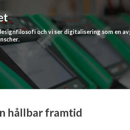
et
esignfilosofi och vi ser digitalisering som en av
nscher.
en hållbar framtid