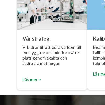
Vår strategi
Ka­lib
Vi bidrar till att göra världen till
Beame
en tryggare och mindre osäker
kalibr
plats genom exakta och
kombin
spårbara mätningar.
tek­no­
Läs m
Läs mer >