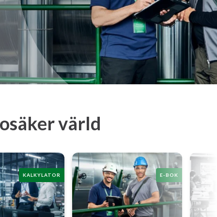
 osäker värld
KALKYLATOR
E-BOK