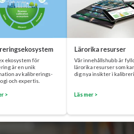
re­rings­e­ko­sy­stem
Lärorika resurser
x ekosystem för
Vår in­ne­hålls­hubb är fyl
ering är en unik
lärorika resurser som ka
ation av ka­libre­rings­
dig nya insikter i kalibrer
lo­gi och expertis.
er >
Läs
mer
>