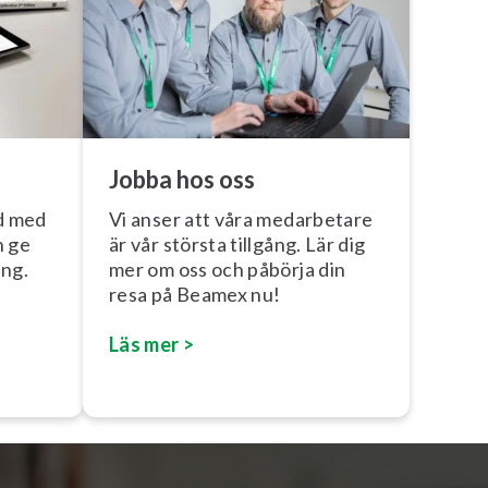
Jobba hos oss
ld med
Vi anser att våra medarbetare
n ge
är vår största tillgång. Lär dig
ing.
mer om oss och påbörja din
resa på Beamex nu!
Läs mer >