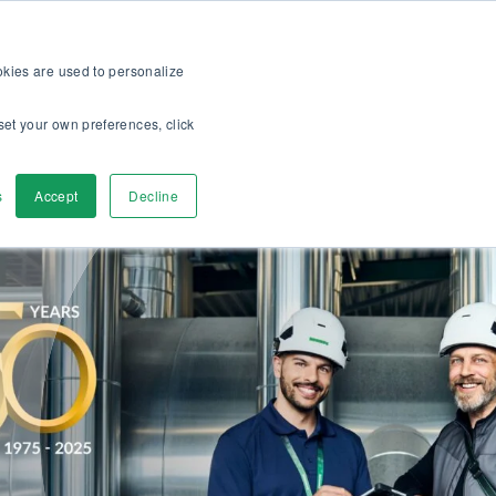
>>
bshop
För kunder
Om oss
Karriär
SV
ookies are used to personalize
set your own preferences, click
a
Kontakta oss
s
Accept
Decline