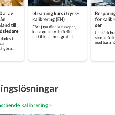
0 år av
eLearning kurs i tryck­
Be­spa­ring
rån
ka­libre­ring (EN)
för ka­libr
land till
ser
Fördjupa dina kunskaper,
s­le­da­re
klara quizet och få ditt
Upptäck hu
certifikat – helt gratis!
spara på dri
dades i
med bara nå
var
tt göra
­för­lit­lig,
r. Fem
 har den
retaget från
st till över
en över.
ringslösningar
astående kalibrering >