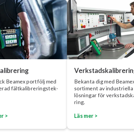
a­libre­ring
Verk­stads­ka­libre­ri
ck Beamex portfölj med
Bekanta dig med Beame
ad fält­ka­libre­rings­tek­
sortiment av in­dust­ri­el­la
lösningar för verk­stads­ka
ring.
er >
Läs mer >