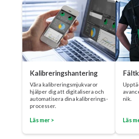
Ka­libre­rings­han­te­ring
Fält­k
Våra ka­libre­rings­mjuk­va­ror
Upptä
hjälper dig att di­gi­ta­li­se­ra och
avancer
au­to­ma­ti­se­ra dina ka­libre­rings­
nik.
pro­ces­ser.
Läs mer >
Läs m