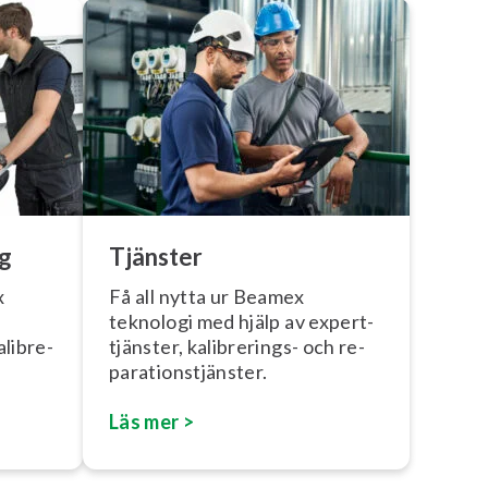
ng
Tjänster
x
Få all nytta ur Beamex
teknologi med hjälp av ex­pert­
­libre­
tjäns­ter, ka­libre­rings- och re­
pa­ra­tions­tjäns­ter.
Läs mer >