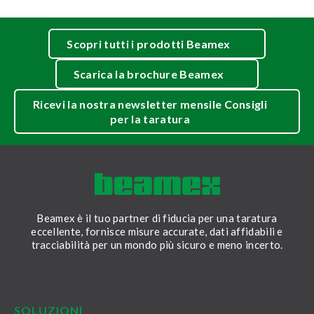
Scopri tutti i prodotti Beamex
Scarica la brochure Beamex
Ricevi la nostra newsletter mensile Consigli
per la taratura
Beamex è il tuo partner di fiducia per una taratura
eccellente, fornisce misure accurate, dati affidabili e
tracciabilità per un mondo più sicuro e meno incerto.
LinkedIn
Facebook
Youtube
Twitter
Instagram
SOLUZIONI