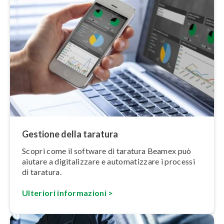
Gestione della taratura
Scopri come il software di taratura Beamex può
aiutare a di­gi­ta­liz­za­re e au­to­ma­tiz­za­re i processi
di taratura.
Ulteriori in­for­ma­zio­ni >