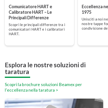
Co­mu­ni­ca­to­re HART e
Eccellenza ne
Calibratore HART – Le
1975
Principali Differenze
Unisciti a noi ne
nostre tappe fon­
Scopri le principali differenze tra i
con­di­vi­sio­ne 
co­mu­ni­ca­to­ri HART e i calibratori
il futuro.
HART.
Esplora le nostre soluzioni di
taratura
Scopri la brochure soluzioni Beamex per
l’eccellenza nella taratura >