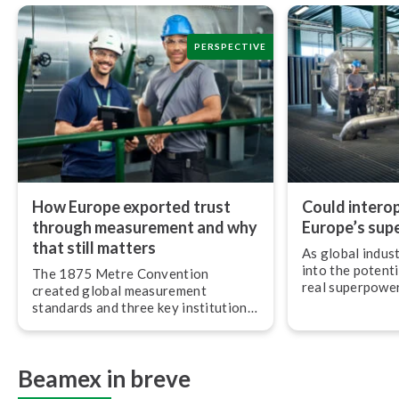
PERSPECTIVE
How Europe exported trust
Could in­te­ro­pe
through measurement and why
Europe’s sup
that still matters
As global indus
into the potenti
The 1875 Metre Convention
real superpower 
created global measurement
most understated
standards and three key in­sti­tu­tions
pe­ra­bi­li­ty.
that still govern the SI system and
metrology around the world today.
Beamex in breve