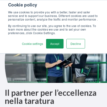
Skip to content
Cookie policy
Scopri la nostra nuova brochure Soluzioni Beamex per l’eccellenza
nella taratura >>
We use cookies to provide you with a better, faster and safer
service and to support our business. Different cookies are used to
Contattaci
personalize content, analyze the traffic and monitor performance .
Men
By continuing to use our site, you agree to the use of cookies. To
learn more about the cookies we use and to set your own
preferences, click Cookie Settings.
Cookie settings
Accept
Decline
Il partner per l’eccellenza
nella taratura