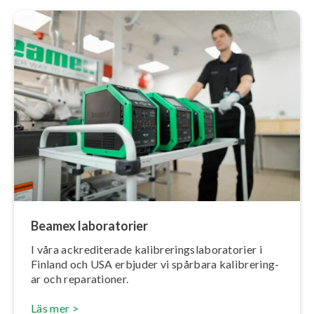
Beamex la­bo­ra­to­ri­er
I våra ac­kre­di­te­ra­de ka­libre­rings­la­bo­ra­to­ri­er i
Finland och USA erbjuder vi spårbara ka­libre­ring­
ar och re­pa­ra­tio­ner.
Läs mer >