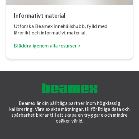
Informativt material
Utforska Beamex in­ne­hålls­hubb, fylld med
lärorikt och informativt material.
Bläddra igenom alla resurser >
Beamex är din pålitliga partner inom högklassig
kalibrering. Våra exakta mätningar, tillförlitliga data och
spårbarhet bidrar till att skapa en tryggare och mindre
osäker värld.
LinkedIn
Facebook
Youtube
Twitter
Instagram