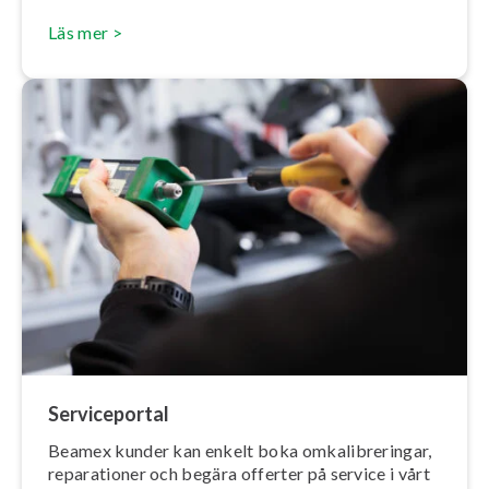
Läs mer >
Ser­vice­por­tal
Beamex kunder kan enkelt boka om­ka­libre­ring­ar,
re­pa­ra­tio­ner och begära offerter på service i vårt