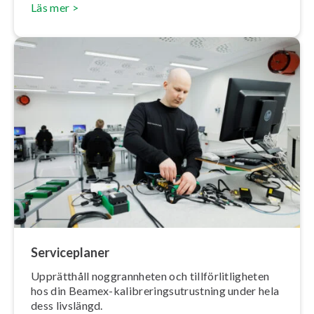
Läs mer >
Ser­vice­pla­ner
Upprätthåll nog­grann­he­ten och till­för­lit­lig­he­ten
hos din Beamex-ka­libre­rings­ut­rust­ning under hela
dess livslängd.