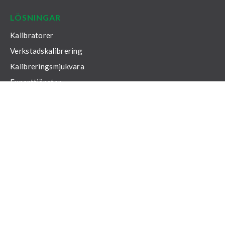
LÖSNINGAR
Kalibratorer
Verkstadskalibrering
Kalibreringsmjukvara
Experttjänster
UTFORSKA
Utforska
Broschyr om Beamex lösningar
Blogg
Evenemang och webbinarier
KONTAKTA OSS
Offertförfrågan
Supportportal