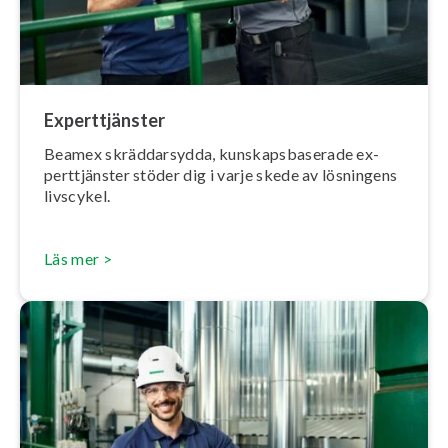
Ex­pert­tjäns­ter
Beamex skräd­dar­syd­da, kun­skaps­ba­se­ra­de ex­
pert­tjäns­ter stöder dig i varje skede av lösningens
livscykel.
Läs mer >