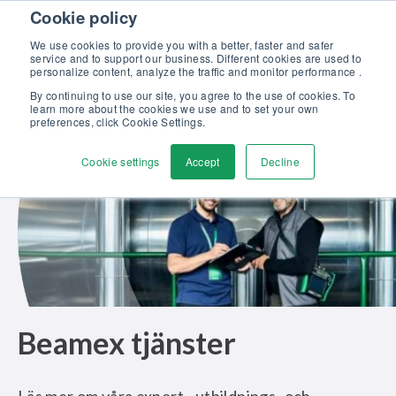
Skip to content
Cookie policy
Upptäck vår nya broschyr Beamex-lösningar för enastående
kalibrering >>
We use cookies to provide you with a better, faster and safer
service and to support our business. Different cookies are used to
Kontakta oss
personalize content, analyze the traffic and monitor performance .
Men
By continuing to use our site, you agree to the use of cookies. To
learn more about the cookies we use and to set your own
preferences, click Cookie Settings.
Cookie settings
Accept
Decline
Beamex tjänster