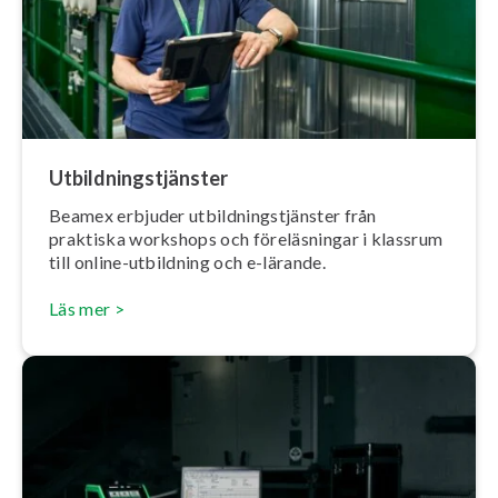
Ut­bild­nings­tjäns­ter
Beamex erbjuder ut­bild­nings­tjäns­ter från
praktiska workshops och fö­re­läs­ning­ar i klassrum
till online-utbildning och e-lärande.
Läs mer >