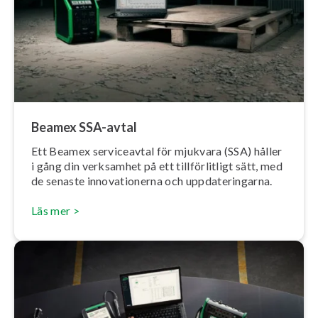
Beamex SSA-avtal
Ett Beamex ser­vice­av­tal för mjukvara (SSA) håller
i gång din verksamhet på ett till­för­lit­ligt sätt, med
de senaste in­no­va­tio­ner­na och upp­da­te­ring­ar­na.
Läs mer >