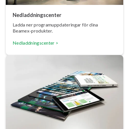
Ned­ladd­ningscen­ter
Ladda ner pro­gram­upp­da­te­ring­ar för dina
Beamex-produkter.
Ned­ladd­ningscen­ter >