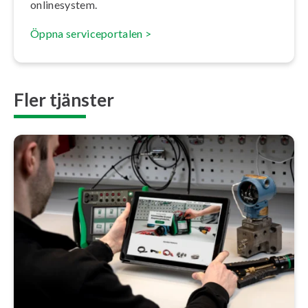
on­li­ne­sy­stem.
Öppna ser­vice­por­ta­len >
Fler tjänster