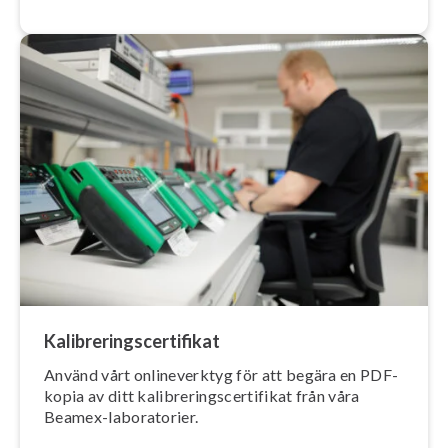
Ka­libre­rings­cer­ti­fi­kat
Använd vårt on­li­ne­verk­tyg för att begära en PDF-
kopia av ditt ka­libre­rings­cer­ti­fi­kat från våra
Beamex-la­bo­ra­to­ri­er.