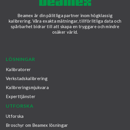
Beamex är din pålitliga partner inom högklassig
kalibrering. Våra exakta mätningar, tillförlitliga data och
spårbarhet bidrar till att skapa en tryggare och mindre
osäker värld.
LinkedIn
Facebook
Youtube
Twitter
Instagram
LÖSNINGAR
Kalibratorer
Verkstadskalibrering
Kalibreringsmjukvara
Experttjänster
UTFORSKA
Utforska
Broschyr om Beamex lösningar