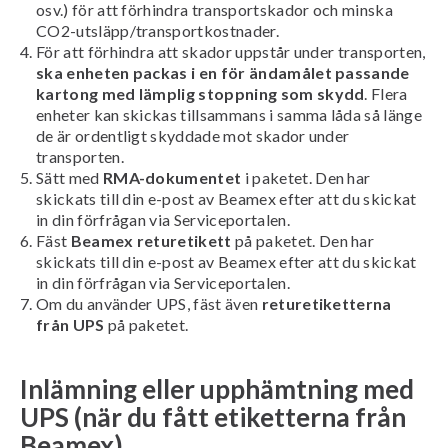
osv.) för att förhindra transportskador och minska
CO2-utsläpp/transportkostnader.
För att förhindra att skador uppstår under transporten,
ska enheten packas i en för ändamålet passande
kartong med lämplig stoppning som skydd
. Flera
enheter kan skickas tillsammans i samma låda så länge
de är ordentligt skyddade mot skador under
transporten.
Sätt med
RMA-dokumentet
i paketet. Den har
skickats till din e-post av Beamex efter att du skickat
in din förfrågan via Serviceportalen.
Fäst
Beamex returetikett
på paketet. Den har
skickats till din e-post av Beamex efter att du skickat
in din förfrågan via Serviceportalen.
Om du använder UPS, fäst även
returetiketterna
från UPS
på paketet.
Inlämning eller upphämtning med
UPS (när du fått etiketterna från
Beamex)