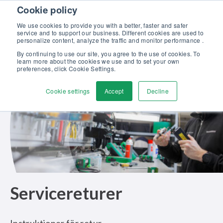
Skip to content
Cookie policy
Upptäck vår nya broschyr Beamex-lösningar för enastående
kalibrering >>
We use cookies to provide you with a better, faster and safer
service and to support our business. Different cookies are used to
Kontakta oss
personalize content, analyze the traffic and monitor performance .
Men
By continuing to use our site, you agree to the use of cookies. To
learn more about the cookies we use and to set your own
preferences, click Cookie Settings.
Cookie settings
Accept
Decline
Servicereturer