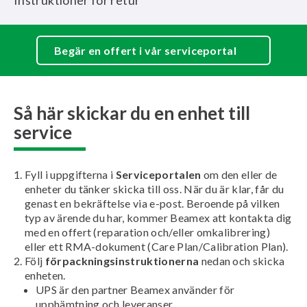
Instruktioner för retur
Begär en offert i vår serviceportal
Så här skickar du en enhet till
service
Fyll i uppgifterna i
Serviceportalen
om den eller de
enheter du tänker skicka till oss. När du är klar, får du
genast en bekräftelse via e-post. Beroende på vilken
typ av ärende du har, kommer Beamex att kontakta dig
med en offert (reparation och/eller omkalibrering)
eller ett RMA-dokument (Care Plan/Calibration Plan).
Följ
förpackningsinstruktionerna
nedan och skicka
enheten.
UPS är den partner Beamex använder för
upphämtning och leveranser.