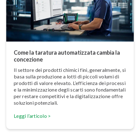
Come la taratura au­to­ma­tiz­za­ta cambia la
concezione
Il settore dei prodotti chimici fini, ge­ne­ral­men­te, si
basa sulla produzione a lotti di piccoli volumi di
prodotti di valore elevato. L’ef­fi­cien­za dei processi
e la mi­ni­miz­za­zio­ne degli scarti sono fon­da­men­ta­li
per restare competitivi e la di­gi­ta­liz­za­zio­ne offre
soluzioni potenziali.
Leggi l’articolo >