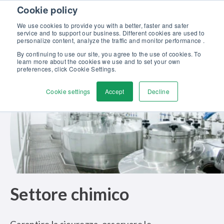
Skip to content
Cookie policy
Scopri la nostra nuova brochure Soluzioni Beamex per l’eccellenza
nella taratura >>
We use cookies to provide you with a better, faster and safer
service and to support our business. Different cookies are used to
Contattaci
personalize content, analyze the traffic and monitor performance .
Men
By continuing to use our site, you agree to the use of cookies. To
learn more about the cookies we use and to set your own
preferences, click Cookie Settings.
Cookie settings
Accept
Decline
Settore chimico