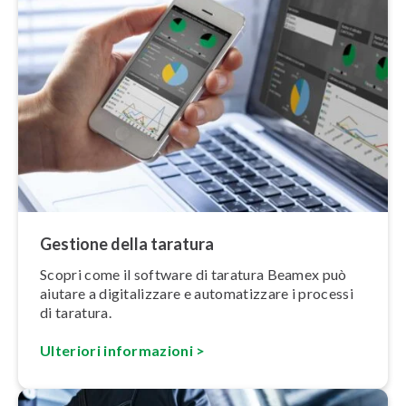
Gestione della taratura
Scopri come il software di taratura Beamex può
aiutare a di­gi­ta­liz­za­re e au­to­ma­tiz­za­re i processi
di taratura.
Ulteriori in­for­ma­zio­ni >