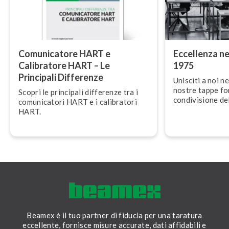
Co­mu­ni­ca­to­re HART e
Eccellenza ne
Calibratore HART – Le
1975
Principali Differenze
Unisciti a noi ne
nostre tappe fon­
Scopri le principali differenze tra i
con­di­vi­sio­ne 
co­mu­ni­ca­to­ri HART e i calibratori
il futuro.
HART.
Beamex è il tuo partner di fiducia per una taratura
eccellente, fornisce misure accurate, dati affidabili e