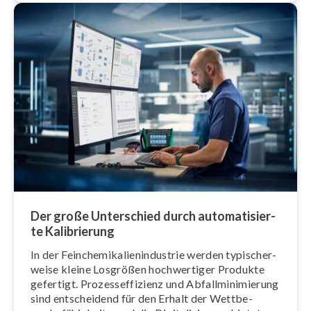
Der große Unterschied durch au­to­ma­ti­sier­
te Ka­li­brie­rung
In der Fein­che­mi­ka­li­en­in­dus­trie werden ty­pi­scher­
wei­se kleine Losgrößen hoch­wer­ti­ger Produkte
gefertigt. Pro­zess­ef­fi­zi­enz und Ab­fall­mi­ni­mie­rung
sind ent­schei­dend für den Erhalt der Wett­be­