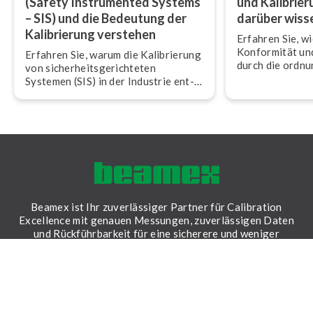
(Safety In­stru­men­ted Systems
und Ka­li­brie
– SIS) und die Bedeutung der
darüber wiss
Ka­li­brie­rung verstehen
Erfahren Sie, wi
Konformität und 
Erfahren Sie, warum die Ka­li­brie­rung
durch die ord­nun
von si­cher­heits­ge­rich­te­ten
rung von si­cher­h
Systemen (SIS) in der Industrie ent­
Systemen (SIS) g
schei­dend ist und wie sie zur
können.
Erfüllung in­ter­na­tio­na­ler Normen
beiträgt.
Beamex ist Ihr zuverlässiger Partner für Calibration
Excellence mit genauen Messungen, zuverlässigen Daten
und Rückführbarkeit für eine sicherere und weniger
ungewisse Welt.
LinkedIn
Facebook
Youtube
Twitter
Instagram
LÖSUNGEN