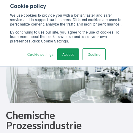
Skip to content
Cookie policy
Kalibriergrundlagen Druck (eBook) – jetzt kostenlos herunterladen!
>
We use cookies to provide you with a better, faster and safer
service and to support our business. Different cookies are used to
Kontaktieren
personalize content, analyze the traffic and monitor performance .
Men
By continuing to use our site, you agree to the use of cookies. To
learn more about the cookies we use and to set your own
preferences, click Cookie Settings.
Cookie settings
Accept
Decline
Chemische
Prozessindustrie