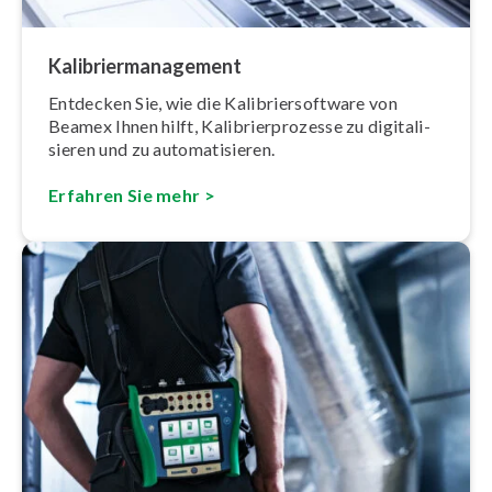
Ka­li­brier­ma­nage­ment
Entdecken Sie, wie die Ka­li­brier­soft­ware von
Beamex Ihnen hilft, Ka­li­brier­pro­zes­se zu di­gi­ta­li­
sie­ren und zu au­to­ma­ti­sie­ren.
Erfahren Sie mehr >