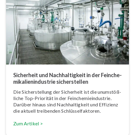
Sicherheit und Nach­hal­tig­keit in der Fein­che­
mi­ka­li­en­in­dus­trie si­cher­stel­len
Die Si­cher­stel­lung der Sicherheit ist die un­um­stöß­
li­che Top-Priorität in der Fein­che­mie­in­dus­trie.
Darüber hinaus sind Nach­hal­tig­keit und Effizienz
die aktuell treibenden Schlüs­sel­fak­to­ren.
Zum Artikel >