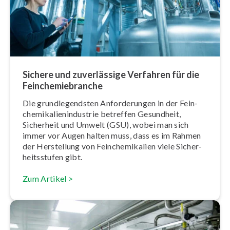
Sichere und zu­ver­läs­si­ge Verfahren für die
Fein­che­mie­bran­che
Die grund­le­gends­ten An­for­de­run­gen in der Fein­
che­mi­ka­li­en­in­dus­trie betreffen Gesundheit,
Sicherheit und Umwelt (GSU), wobei man sich
immer vor Augen halten muss, dass es im Rahmen
der Herstellung von Fein­che­mi­ka­li­en viele Si­cher­
heits­stu­fen gibt.
Zum Artikel >