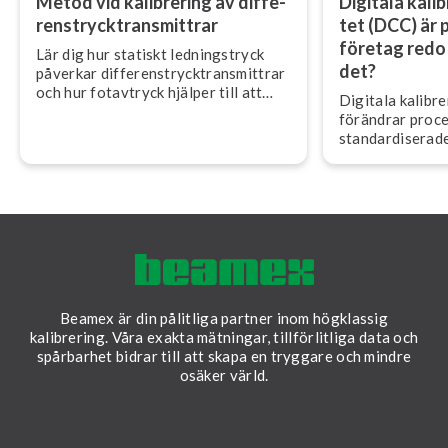
Metod vid kalibrering av dif­fe­
Digitala ka­libr
rens­tryck­trans­mitt­rar
tet (DCC) är p
företag redo 
Lär dig hur statiskt led­nings­tryck
det?
påverkar dif­fe­rens­tryck­trans­mitt­rar
och hur fotavtryck hjälper till att
Digitala ka­libre­
säkerställa korrekt fält­ka­libre­ring.
förändrar pro­ces
stan­dar­di­se­ra­d
som förbättrar 
förtroende och ef­
Beamex är din pålitliga partner inom högklassig
kalibrering. Våra exakta mätningar, tillförlitliga data och
spårbarhet bidrar till att skapa en tryggare och mindre
osäker värld.
LinkedIn
Facebook
Youtube
Twitter
Instagram