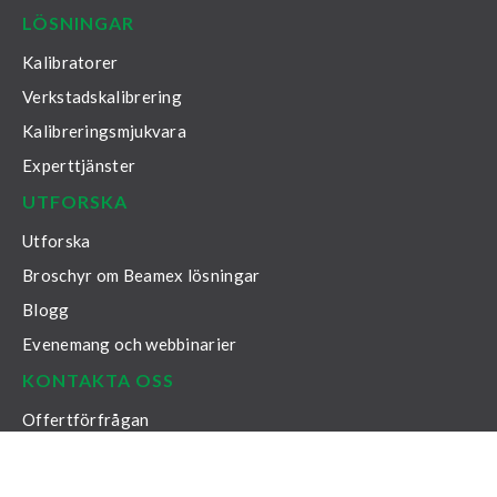
LÖSNINGAR
Kalibratorer
Verkstadskalibrering
Kalibreringsmjukvara
Experttjänster
UTFORSKA
Utforska
Broschyr om Beamex lösningar
Blogg
Evenemang och webbinarier
KONTAKTA OSS
Offertförfrågan
Supportportal
Kalibreringstips