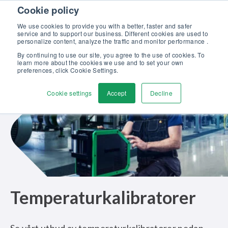
Skip to content
Cookie policy
Upptäck vår nya broschyr Beamex-lösningar för enastående
kalibrering >>
We use cookies to provide you with a better, faster and safer
service and to support our business. Different cookies are used to
Kontakta oss
personalize content, analyze the traffic and monitor performance .
Men
By continuing to use our site, you agree to the use of cookies. To
learn more about the cookies we use and to set your own
preferences, click Cookie Settings.
Cookie settings
Accept
Decline
Temperaturkalibratorer