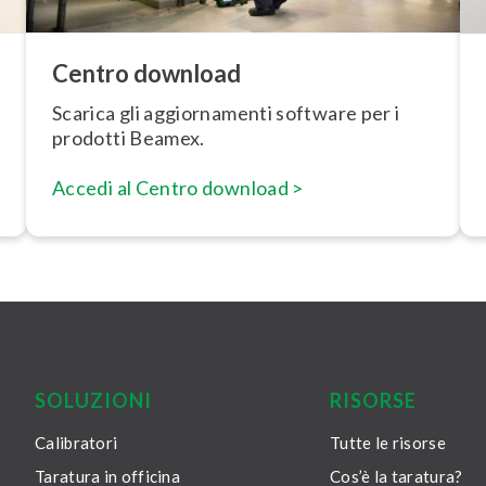
Centro download
Scarica gli ag­gior­na­men­ti software per i
prodotti Beamex.
Accedi al Centro download >
SOLUZIONI
RISORSE
Calibratori
Tutte le risorse
Taratura in officina
Cos’è la taratura?