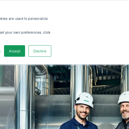
ura >>
Informazioni su di noi
Lavora con noi
IT
ookies are used to personalize
set your own preferences, click
pri
Contattaci
s
Accept
Decline