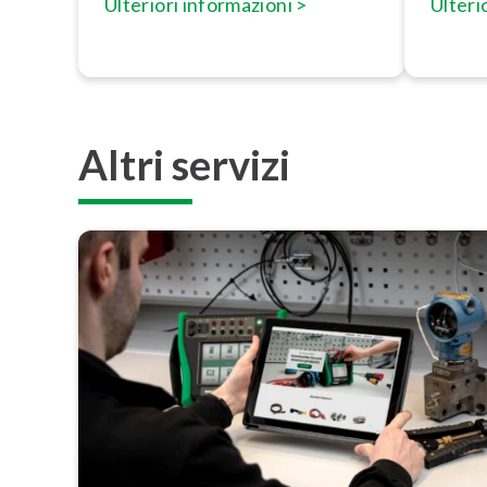
Ulteriori in­for­ma­zio­ni >
Ulterio
Altri servizi