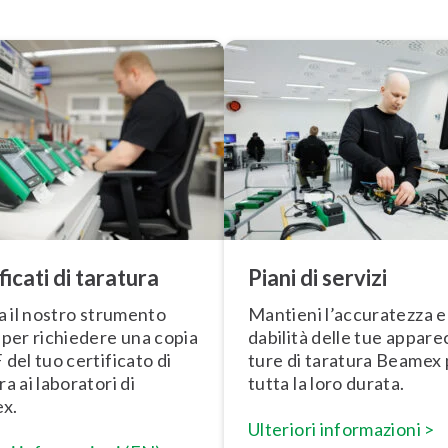
ficati di taratura
Piani di servizi
za il nostro strumento
Mantieni l’accuratezza e l
 per richiedere una copia
da­bi­li­tà delle tue ap­pa­re
 del tuo certificato di
tu­re di taratura Beamex
ra ai laboratori di
tutta la loro durata.
x.
Ulteriori in­for­ma­zio­ni >