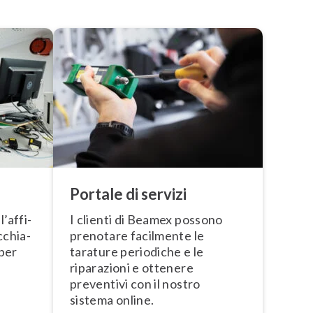
Portale di servizi
’af­fi­
I clienti di Beamex possono
c­chia­
prenotare facilmente le
 per
tarature periodiche e le
riparazioni e ottenere
preventivi con il nostro
sistema online.