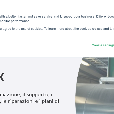
i la nostra nuova brochure Soluzioni Beamex per l’eccellenza nella tarat
Webshop
Per clienti
th a better, faster and safer service and to support our business. Different c
 monitor performance .
ou agree to the use of cookies. To learn more about the cookies we use and to 
Prodotti
Soluzioni
Servizi
Sco
Cookie setting
x
ormazione, il supporto, i
 le riparazioni e i piani di