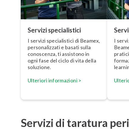
Servizi spe­cia­li­sti­ci
Servi
I servizi spe­cia­li­sti­ci di Beamex,
I serv
per­so­na­liz­za­ti e basati sulla
Beame
conoscenza, ti assistono in
pratici
ogni fase del ciclo di vita della
formaz
soluzione.
learni
Ulteriori in­for­ma­zio­ni >
Ulterio
Servizi di taratura per