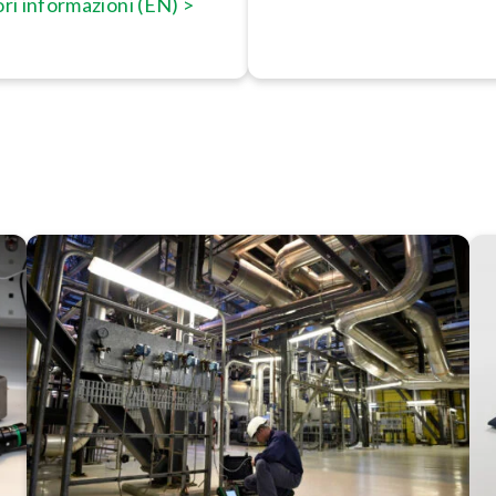
ri in­for­ma­zio­ni (EN) >