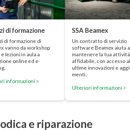
zi di formazione
SSA Beamex
izi di formazione di
Un contratto di servizio
x vanno da workshop
software Beamex aiuta 
 e lezioni in aula a
mantenere la tua attività
ione online ed e-
affidabile, con accesso a
ng.
ultime innovazioni e ag­gi
men­ti.
ri in­for­ma­zio­ni >
Ulteriori in­for­ma­zio­ni >
iodica e riparazione