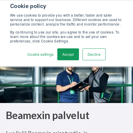
Skip to content
Cookie policy
Tutustu uuteen Beamex-ratkaisut erinomaiseen kalibrointiin -
esitteeseemme >>
We use cookies to provide you with a better, faster and safer
service and to support our business. Different cookies are used to
Ota yhteyttä
personalize content, analyze the traffic and monitor performance .
Men
By continuing to use our site, you agree to the use of cookies. To
learn more about the cookies we use and to set your own
preferences, click Cookie Settings.
Cookie settings
Accept
Decline
Beamexin palvelut