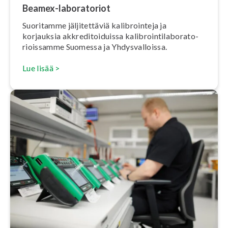
Beamex-la­bo­ra­to­riot
Suoritamme jäl­ji­tet­tä­viä ka­libroin­te­ja ja
korjauksia akk­re­di­toi­duis­sa ka­libroin­ti­la­bo­ra­to­
riois­sam­me Suomessa ja Yh­dys­val­lois­sa.
Lue lisää >