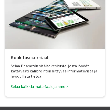
Kou­lu­tus­ma­te­ri­aa­li
Selaa Beamexin si­säl­tö­kes­kus­ta, josta löydät
kattavasti ka­libroin­tiin liittyvää in­for­ma­tii­vis­ta ja
hyödyllistä tietoa.
Selaa kaikkia ma­te­ri­aa­le­jam­me >