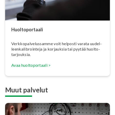
Huol­to­por­taa­li
Verk­ko­pal­ve­lus­sam­me voit helposti varata uu­del­
leen­ka­libroin­te­ja ja korjauksia tai pyytää huol­to­
tar­jouk­sia.
Avaa huol­to­por­taa­li >
Muut palvelut