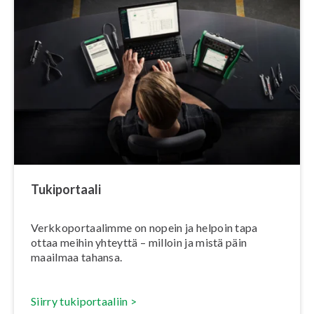
Tu­ki­por­taa­li
Verk­ko­por­taa­lim­me on nopein ja helpoin tapa
ottaa meihin yhteyttä – milloin ja mistä päin
maailmaa tahansa.
Siirry tu­ki­por­taa­liin >