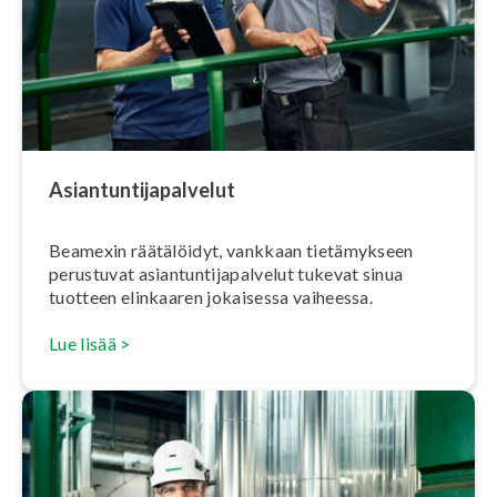
Asian­tun­ti­ja­pal­ve­lut
Beamexin räätälöidyt, vankkaan tie­tä­myk­seen
perustuvat asian­tun­ti­ja­pal­ve­lut tukevat sinua
tuotteen elinkaaren jokaisessa vaiheessa.
Lue lisää >