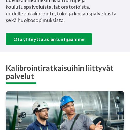
Lue lisää Beamexin asiantuntija- ja
koulutuspalveluista, laboratorioista,
uudelleenkalibrointi-, tuki- ja korjauspalveluista
sekä huoltosopimuksista.
Ota yhteyttä asiantuntijaamme
Kalibrointiratkaisuihin liittyvät
palvelut