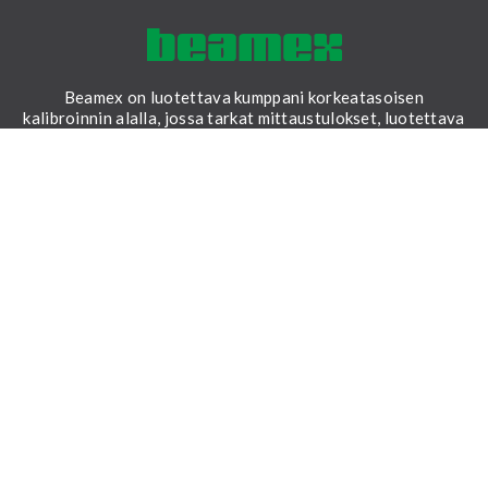
Beamex on luotettava kumppani korkeatasoisen
kalibroinnin alalla, jossa tarkat mittaustulokset, luotettava
data ja jäljitettävyys auttavat luomaan turvallisemman ja
vakaamman maailman.
LinkedIn
Facebook
Youtube
Twitter
Instagram
RATKAISUT
Kenttäkalibrointi
Korjaamokalibrointi
Kalibrointiohjelmisto
Asiantuntijapalvelut
MATERIAALIT
Kaikki materiaalit