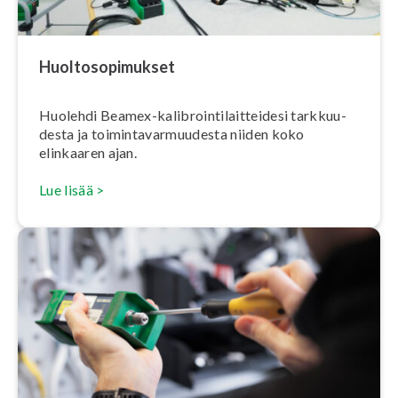
Huol­to­so­pi­muk­set
Huolehdi Beamex-ka­libroin­ti­lait­tei­de­si tark­kuu­
des­ta ja toi­min­ta­var­muu­des­ta niiden koko
elinkaaren ajan.
Lue lisää >