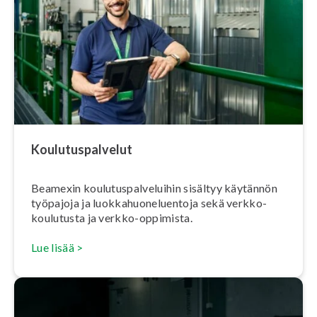
Kou­lu­tus­pal­ve­lut
Beamexin kou­lu­tus­pal­ve­lui­hin sisältyy käytännön
työpajoja ja luok­ka­huo­ne­luen­to­ja sekä verk­ko­
kou­lu­tus­ta ja verkko-oppimista.
Lue lisää >