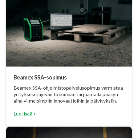
Beamex SSA-sopimus
Beamex SSA-oh­jel­mis­to­pal­ve­luso­pi­mus varmistaa
yrityksesi sujuvan toiminnan tarjoamalla pääsyn
aina vii­mei­sim­piin in­no­vaa­tioi­hin ja päi­vi­tyk­siin.
Lue lisää >