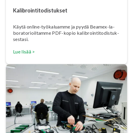
Ka­libroin­ti­to­dis­tuk­set
Käytä online-työkaluamme ja pyydä Beamex-la­
bo­ra­to­rioil­tam­me PDF-kopio ka­libroin­ti­to­dis­tuk­
ses­ta­si.
Lue lisää >