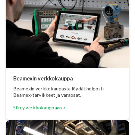
Beamexin verk­ko­kaup­pa
Beamexin verk­ko­kau­pas­ta löydät helposti
Beamex-tarvikkeet ja varaosat.
Siirry verk­ko­kaup­paan >