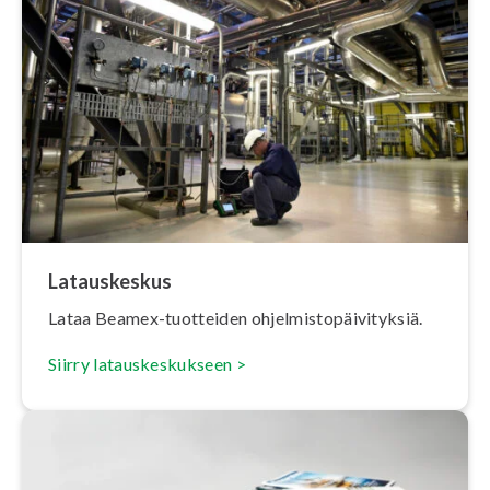
La­taus­kes­kus
Lataa Beamex-tuotteiden oh­jel­mis­to­päi­vi­tyk­siä.
Siirry la­taus­kes­kuk­seen >