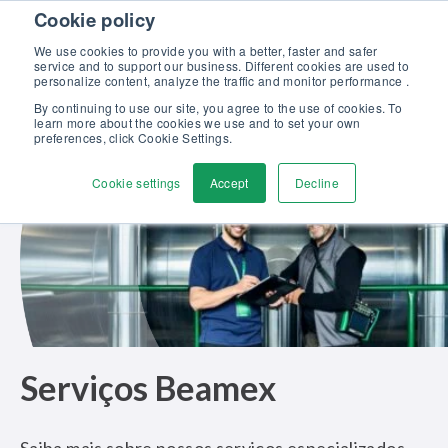
Skip to content
Cookie policy
Descubra o nosso novo folheto Soluções Beamex para excelência em
calibração >>
We use cookies to provide you with a better, faster and safer
service and to support our business. Different cookies are used to
Fale conosco
personalize content, analyze the traffic and monitor performance .
Men
By continuing to use our site, you agree to the use of cookies. To
learn more about the cookies we use and to set your own
preferences, click Cookie Settings.
Cookie settings
Accept
Decline
Serviços Beamex