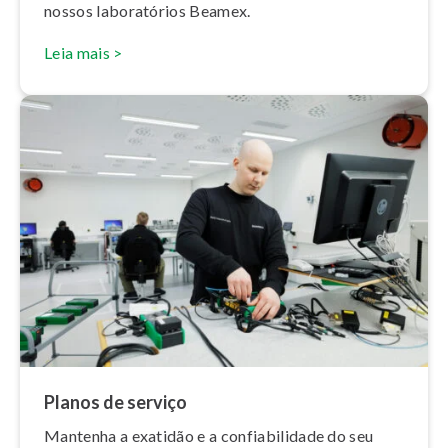
nossos la­bo­ra­tó­rios Beamex.
Leia mais >
Planos de serviço
Mantenha a exatidão e a con­fi­a­bi­li­dade do seu