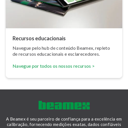
Recursos edu­ca­ci­o­nais
Navegue pelo hub de conteúdo Beamex, repleto
de recursos edu­ca­ci­o­nais e es­cla­re­ce­do­res.
Navegue por todos os nossos recursos >
A Beamex é seu parceiro de confiança para a excelência em
calibração, fornecendo medições exatas, dados confiáveis