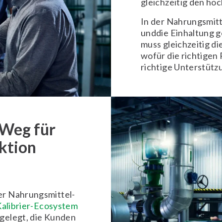
gleichzeitig den hö
In der Nahrungsmitt
unddie Einhaltung g
muss gleichzeitig di
wofür die richtigen
richtige Unterstütz
 Weg für
ktion
er Nahrungsmittel-
alibrier-Ecosystem
sgelegt, die Kunden