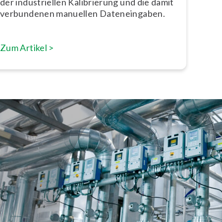
der in­dus­tri­el­len Ka­li­brie­rung und die damit
verbundenen manuellen Da­ten­ein­ga­ben.
Zum Artikel >