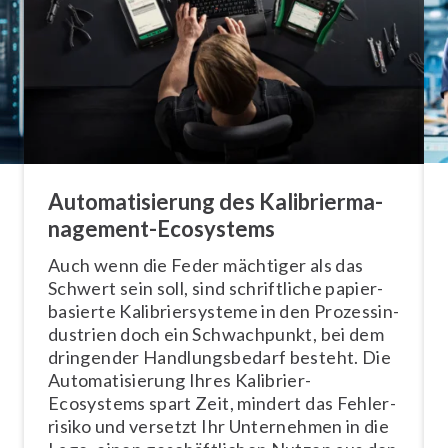
Au­to­ma­ti­sie­rung des Ka­li­brier­ma­
nage­ment-Ecosystems
Auch wenn die Feder mächtiger als das
Schwert sein soll, sind schrift­li­che pa­pier­
ba­sier­te Ka­li­brier­sys­te­me in den Pro­zess­in­
dus­trien doch ein Schwach­punkt, bei dem
dringender Hand­lungs­be­darf besteht. Die
Au­to­ma­ti­sie­rung Ihres Kalibrier-
Ecosystems spart Zeit, mindert das Feh­ler­
ri­si­ko und versetzt Ihr Unternehmen in die