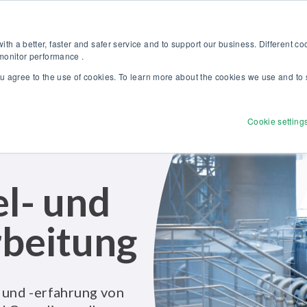
Kalibriergrundlagen Druck (eBook) – jetzt kostenlos herunterladen! >
Websh
th a better, faster and safer service and to support our business. Different c
 monitor performance .
ou agree to the use of cookies. To learn more about the cookies we use and to 
dukte
Lösungen
Dienstleistungen
Discove
Cookie setting
l- und
beitung
k und -erfahrung von