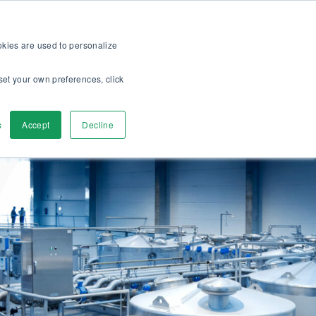
op
Für Kunden
Über uns
Karriere
DE
ookies are used to personalize
set your own preferences, click
r
Kontaktieren
s
Accept
Decline