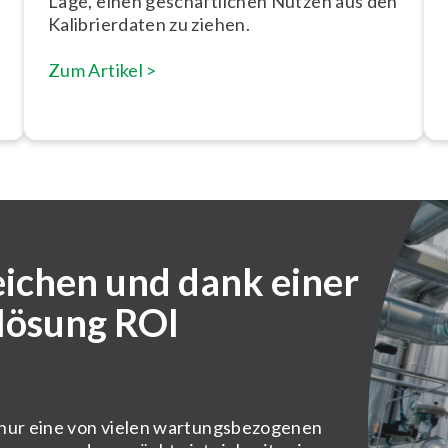
Lage, einen ge­schäft­li­chen Nutzen aus den
Ka­li­brier­da­ten zu ziehen.
Zum Artikel >
eichen und dank einer
rlösung ROI
 nur eine von vielen wartungsbezogenen