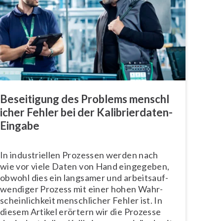
Beseitigung des Problems mensch­l
i­cher Fehler bei der Ka­li­brier­da­ten-
Eingabe
In in­dus­tri­el­len Prozessen werden nach
wie vor viele Daten von Hand eingegeben,
obwohl dies ein langsamer und ar­beits­auf­
wen­di­ger Prozess mit einer hohen Wahr­
schein­lich­keit mensch­li­cher Fehler ist. In
diesem Artikel erörtern wir die Prozesse