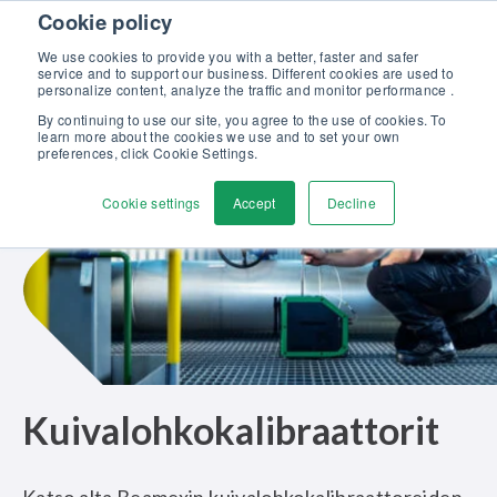
Skip to content
Cookie policy
Tutustu uuteen Beamex-ratkaisut erinomaiseen kalibrointiin -
esitteeseemme >>
We use cookies to provide you with a better, faster and safer
service and to support our business. Different cookies are used to
Ota yhteyttä
personalize content, analyze the traffic and monitor performance .
Men
By continuing to use our site, you agree to the use of cookies. To
learn more about the cookies we use and to set your own
preferences, click Cookie Settings.
Cookie settings
Accept
Decline
Kuivalohkokalibraattorit