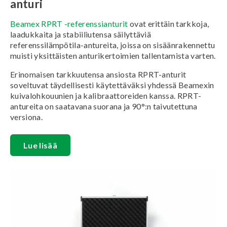
anturi
Beamex RPRT -referenssianturit
ovat erittäin tarkkoja,
laadukkaita ja stabiiliutensa säilyttäviä
referenssilämpötila-antureita, joissa on sisäänrakennettu
muisti yksittäisten anturikertoimien tallentamista varten.
Erinomaisen tarkkuutensa ansiosta RPRT-anturit
soveltuvat täydellisesti käytettäväksi yhdessä Beamexin
kuivalohkouunien ja kalibraattoreiden kanssa. RPRT-
antureita on saatavana suorana ja 90°:n taivutettuna
versiona.
Lue lisää