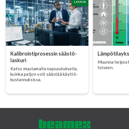
LASKIN
Ka­libroin­tipro­ses­sin sääs­tö­
Läm­pö­ti­layk­
las­ku­ri
Muunna helposti l
toiseen.
Katso muutamalla nap­sau­tuk­sel­la,
kuinka paljon voit säästää käyt­tö­
kus­tan­nuk­sis­sa.