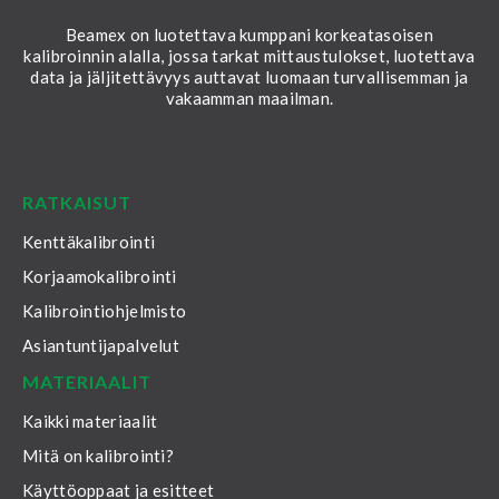
Beamex on luotettava kumppani korkeatasoisen
kalibroinnin alalla, jossa tarkat mittaustulokset, luotettava
data ja jäljitettävyys auttavat luomaan turvallisemman ja
vakaamman maailman.
LinkedIn
Facebook
Youtube
Twitter
Instagram
RATKAISUT
Kenttäkalibrointi
Korjaamokalibrointi
Kalibrointiohjelmisto
Asiantuntijapalvelut
MATERIAALIT
Kaikki materiaalit
Mitä on kalibrointi?
Käyttöoppaat ja esitteet