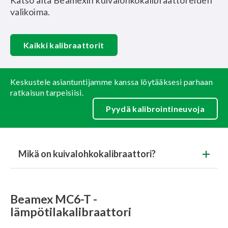
Katso alta Beamexin kuivalohkokalibraattoreiden
valikoima.
Kaikki kalibraattorit
Keskustele asiantuntijamme kanssa löytääksesi parhaan
ratkaisun tarpeisiisi.
Pyydä kalibrointineuvoja
Mikä on kuivalohkokalibraattori?
Beamex MC6-T -
lämpötilakalibraattori