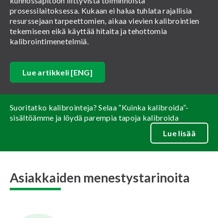
kunnossapitoon liittyvistä toiminnoista
prosessilaitoksessa. Kukaan ei halua tuhlata rajallisia
resurssejaan tarpeettomien, aikaa vievien kalibrointien
tekemiseen eikä käyttää hitaita ja tehottomia
kalibrointimenetelmiä.
Lue artikkeli [ENG]
Suoritatko kalibrointeja? Selaa ”Kuinka kalibroida”-
sisältöämme ja löydä parempia tapoja kalibroida
Lue lisää
Asiakkaiden menestystarinoita