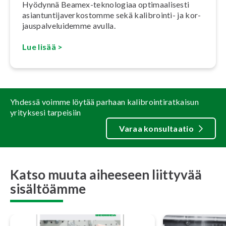
Hyödynnä Beamex-teknologiaa op­ti­maa­li­ses­ti
asian­tun­ti­ja­ver­kos­tom­me sekä kalibrointi- ja kor­
jaus­pal­ve­lui­dem­me avulla.
Lue lisää >
Yhdessä voimme löytää parhaan kalibrointiratkaisun
yrityksesi tarpeisiin
Varaa konsultaatio
Katso muuta aiheeseen liittyvää
sisältöämme