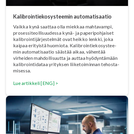
Ka­libroin­tie­ko­sys­tee­min au­to­ma­ti­saa­tio
Vaikka kynä saattaa olla miekkaa mahtavampi,
pro­ses­si­teol­li­suu­des­sa kynä- ja pa­pe­ri­poh­jai­set
ka­libroin­ti­jär­jes­tel­mät ovat heikko lenkki, joka
kaipaa erityistä huomiota. Ka­libroin­tie­ko­sys­tee­
min au­to­ma­ti­saa­tio säästää aikaa, vähentää
virheiden mah­dol­li­suut­ta ja auttaa hyö­dyn­tä­mään
ka­libroin­ti­da­taa yrityksen lii­ke­toi­min­nan te­hos­ta­
mi­ses­sa.
Lue artikkeli [ENG] >