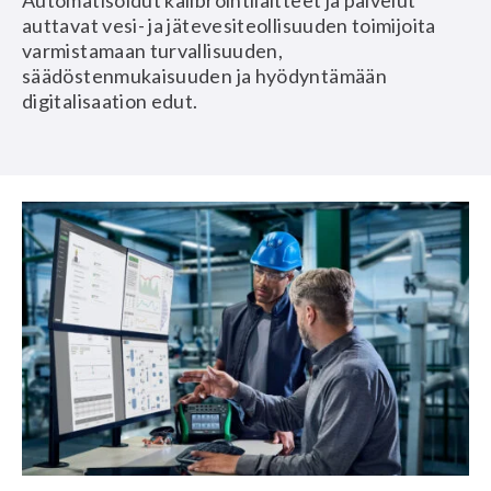
Automatisoidut kalibrointilaitteet ja palvelut
auttavat vesi- ja jätevesiteollisuuden toimijoita
varmistamaan turvallisuuden,
säädöstenmukaisuuden ja hyödyntämään
digitalisaation edut.