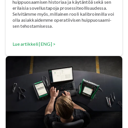
huip­puo­saa­mi­sen historiaa ja käytäntöä sekä sen
erilaisia so­vel­lus­ta­po­ja pro­ses­si­teol­li­suu­des­sa.
Selvitämme myös, millainen rooli ka­libroin­nil­la voi
olla asiak­kai­dem­me ope­ra­tii­vi­sen huip­puo­saa­mi­
sen te­hos­ta­mi­ses­sa.
Lue artikkeli [ENG] >