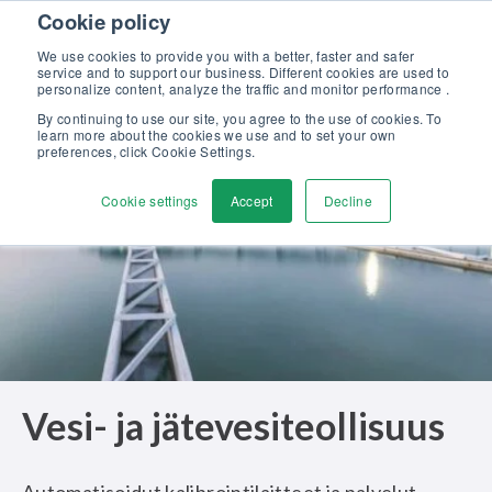
Skip to content
Cookie policy
Tutustu uuteen Beamex-ratkaisut erinomaiseen kalibrointiin -
esitteeseemme >>
We use cookies to provide you with a better, faster and safer
service and to support our business. Different cookies are used to
Ota yhteyttä
personalize content, analyze the traffic and monitor performance .
Men
By continuing to use our site, you agree to the use of cookies. To
learn more about the cookies we use and to set your own
preferences, click Cookie Settings.
Cookie settings
Accept
Decline
Vesi- ja jätevesiteollisuus