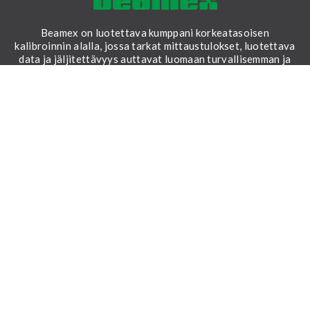
Beamex on luotettava kumppani korkeatasoisen
kalibroinnin alalla, jossa tarkat mittaustulokset, luotettava
data ja jäljitettävyys auttavat luomaan turvallisemman ja
vakaamman maailman.
LinkedIn
Facebook
Youtube
Twitter
Instagram
RATKAISUT
Kenttäkalibrointi
Korjaamokalibrointi
Kalibrointiohjelmisto
Asiantuntijapalvelut
MATERIAALIT
Kaikki materiaalit
Mitä on kalibrointi?