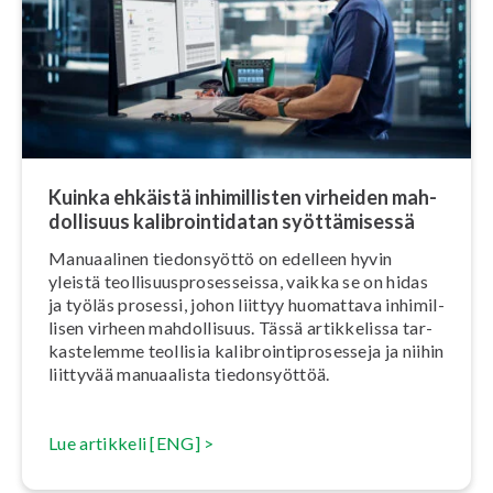
Kuinka ehkäistä in­hi­mil­lis­ten virheiden mah­
dol­li­suus ka­libroin­ti­da­tan syöt­tä­mi­ses­sä
Manuaalinen tie­don­syöt­tö on edelleen hyvin
yleistä teol­li­suuspro­ses­seis­sa, vaikka se on hidas
ja työläs prosessi, johon liittyy huomattava in­hi­mil­
li­sen virheen mah­dol­li­suus. Tässä ar­tik­ke­lis­sa tar­
kas­te­lem­me teollisia ka­libroin­tipro­ses­se­ja ja niihin
liittyvää manuaalista tie­don­syöt­töä.
Lue artikkeli [ENG] >