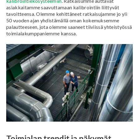
kalibrointiekosysteemiin
. Ratkaisumme auttavat
asiakkaitamme saavuttamaan kalibrointiin liittyvät
tavoitteensa. Olemme kehittäneet ratkaisujamme jo yli
50 vuoden ajan yhdistämällä oman kokemuksemme
palautteeseen, jota olemme saaneet tiiviissä yhteistyössä
toimialakumppaniemme kanssa.
Toimialan trendit ja näkymät