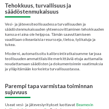
Tehokkuus, turvallisuus ja
säädöstenmukaisuus
Vesi- ja jätevesiteollisuudessa turvallisuuden ja
säädöstenmukaisuuden yhteensovittaminen tehokkuuden
kanssa ei aina ole helppoa. Tämän saavuttamiseen
vaaditaan oikeanlaisia resursseja, tietoa, työkaluja ja
tukea.
Moderni, automatisoitu kalibrointiratkaisumme tarjoaa
teollisuuden ammattilaisille merkittäviä etuja auttamalla
noudattamaan säädösten ja dokumentoinnin vaatimuksia
ja ylläpitämään korkeinta turvallisuustasoa.
Parempi tapa varmistaa toiminnan
sujuvuus
Useat vesi- ja jätevesiyritykset luottavat
Beamexin