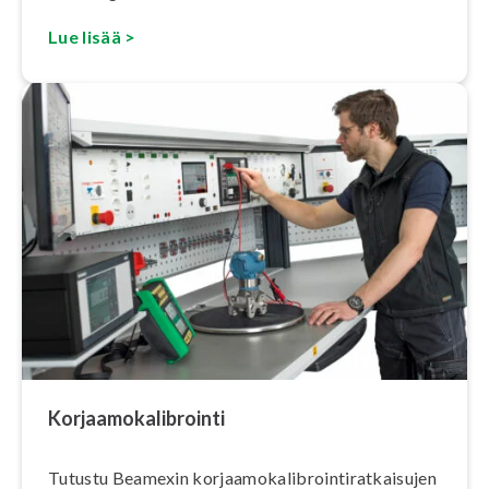
Lue lisää >
Kor­jaa­mo­ka­libroin­ti
Tutustu Beamexin kor­jaa­mo­ka­libroin­ti­rat­kai­su­jen