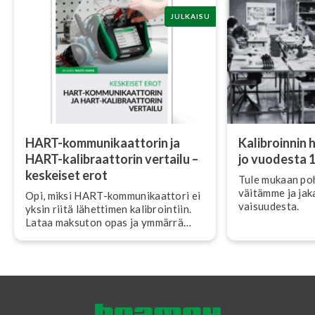
JULKAISU
HART-kom­mu­ni­kaat­to­rin ja
Ka­libroin­nin 
HART-ka­libraat­to­rin vertailu –
jo vuodesta 
keskeiset erot
Tule mukaan poh
väi­täm­me ja ja
Opi, miksi HART-kom­mu­ni­kaat­to­ri ei
vai­suu­des­ta.
yksin riitä lähettimen ka­libroin­tiin.
Lataa maksuton opas ja ymmärrä
HART-ka­libraat­to­rin ja kom­mu­ni­
kaat­to­rin keskeiset erot – vältä
yleisimmät virheet ja paranna
tarkkuutta.