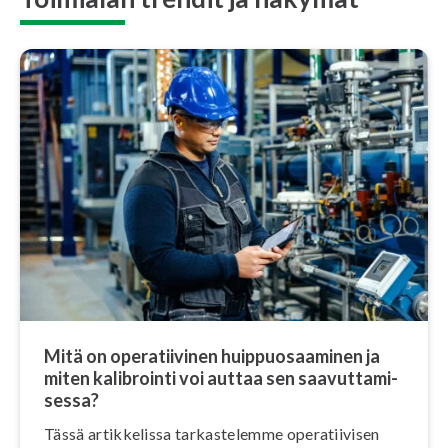
Mitä on ope­ra­tii­vi­nen huip­puo­saa­mi­nen ja
miten kalibrointi voi auttaa sen saa­vut­ta­mi­
ses­sa?
Tässä ar­tik­ke­lis­sa tar­kas­te­lem­me ope­ra­tii­vi­sen