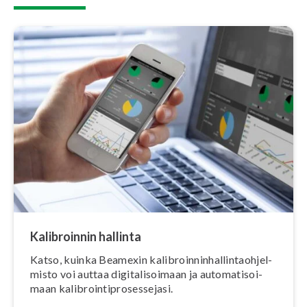
Ka­libroin­nin hallinta
Katso, kuinka Beamexin ka­libroin­nin­hal­lin­taoh­jel­
mis­to voi auttaa di­gi­ta­li­soi­maan ja au­to­ma­ti­soi­
maan ka­libroin­tipro­ses­se­ja­si.