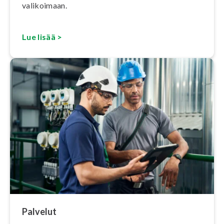
valikoimaan.
Lue lisää >
Palvelut