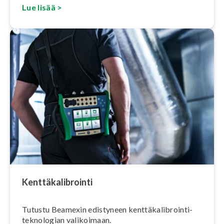
Lue lisää >
Kent­tä­ka­libroin­ti
Tutustu Beamexin edistyneen kent­tä­ka­libroin­ti­
tek­no­lo­gian valikoimaan.