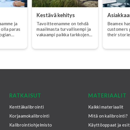
Kestävä kehitys
Asiakka
­aam­me ja
Ta­voit­tee­nam­me on tehdä
Beamex has
 olla paras
maailmasta tur­val­li­sem­pi ja
customers 
lo­gian
vakaampi paikka tarkkojen
their storie
ja jäl­ji­tet­tä­vien mittausten
avulla, jotka auttavat
yrityksiä vir­ta­vii­vais­ta­maan
pro­ses­se­jaan ja
vähentämään ym­pä­ris­tö­
kuor­mi­tus­taan.
RATKAISUT
MATERIAALIT
Kenttäkalibrointi
Kaikki materiaalit
Korjaamokalibrointi
Mitä on kalibrointi?
Kalibrointiohjelmisto
Käyttöoppaat ja esit