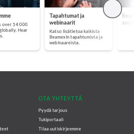
amme
Tapahtumat ja
Beame
webinaarit
ses­ti
 over 14 000
globally. Hear
Katso lisätietoa kaikista
s.
Beamexin ta­pah­tu­mis­ta ja
we­bi­naa­reis­ta.
OTA YHTEYTTÄ
Pyydä tarjous
Tukiportaali
teet
Tilaa uutiskirjeemme