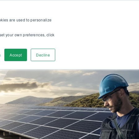
me >>
Asiakkaille
Tietoa meistä
Ura meillä
FI
ookies are used to personalize
set your own preferences, click
u
Ota yhteyttä
s
Accept
Decline