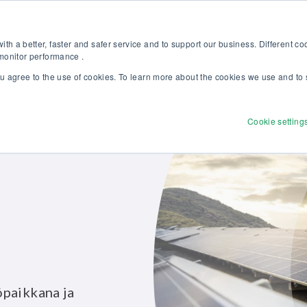
stu uuteen Beamex-ratkaisut erinomaiseen kalibrointiin -esitteeseem
Verkkokauppa
th a better, faster and safer service and to support our business. Different c
 monitor performance .
ou agree to the use of cookies. To learn more about the cookies we use and to 
Tuotteet
Ratkaisut
Palvelut
Tutust
Cookie setting
öpaikkana ja