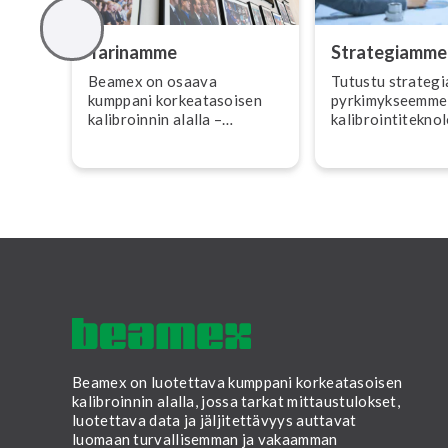
Tarinamme
Stra­te­giam­me
Beamex on osaava
Tutustu stra­te­gi
kumppani kor­kea­ta­soi­sen
pyr­ki­myk­seem­me
ka­libroin­nin alalla –
ka­libroin­ti­tek­no­
autamme luomaan tur­val­li­
kumppani.
sem­man ja vakaamman
maailman.
Beamex on luotettava kumppani korkeatasoisen
kalibroinnin alalla, jossa tarkat mittaustulokset,
luotettava data ja jäljitettävyys auttavat
luomaan turvallisemman ja vakaamman