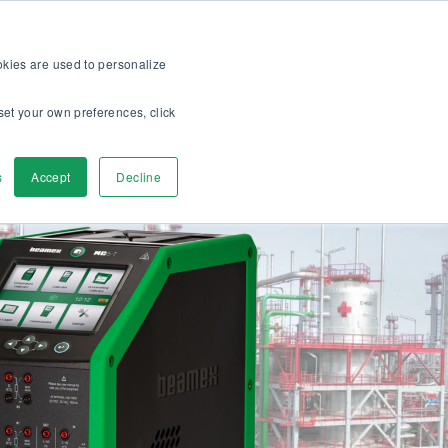
me >>
Asiakkaille
Tietoa meistä
Ura meillä
FI
ookies are used to personalize
set your own preferences, click
u
Ota yhteyttä
s
Accept
Decline