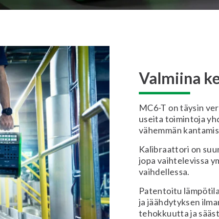
Valmiina ke
MC6-T on täysin vert
useita toimintoja yh
vähemmän kantamist
Kalibraattori on suu
jopa vaihtelevissa y
vaihdellessa.
Patentoitu lämpötil
ja jäähdytyksen ilma
tehokkuutta ja sääst