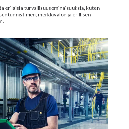
a erilaisia turvallisuusominaisuuksia, kuten
ksentunnistimen, merkkivalon ja erillisen
n.