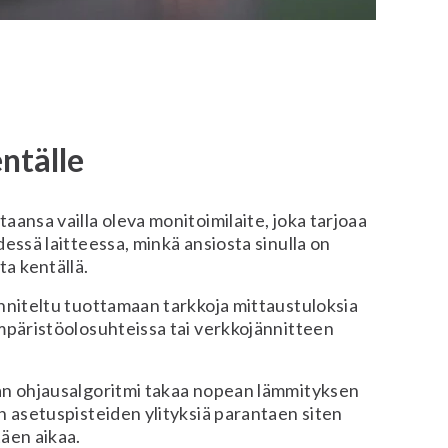
ntälle
aansa vailla oleva monitoimilaite, joka tarjoaa
dessä laitteessa, minkä ansiosta sinulla on
a kentällä.
nniteltu tuottamaan tarkkoja mittaustuloksia
mpäristöolosuhteissa tai verkkojännitteen
an ohjausalgoritmi takaa nopean lämmityksen
n asetuspisteiden ylityksiä parantaen siten
äen aikaa.