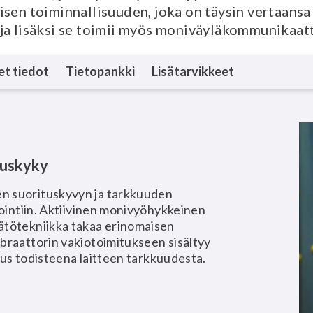
sen toiminnallisuuden, joka on täysin vertaansa v
ja, ja lisäksi se toimii myös moniväyläkommunikaa
et tiedot
Tietopankki
Lisätarvikkeet
tuskyky
n suorituskyvyn ja tarkkuuden
rointiin. Aktiivinen monivyöhykkeinen
ätötekniikka takaa erinomaisen
braattorin vakiotoimitukseen sisältyy
stus todisteena laitteen tarkkuudesta.