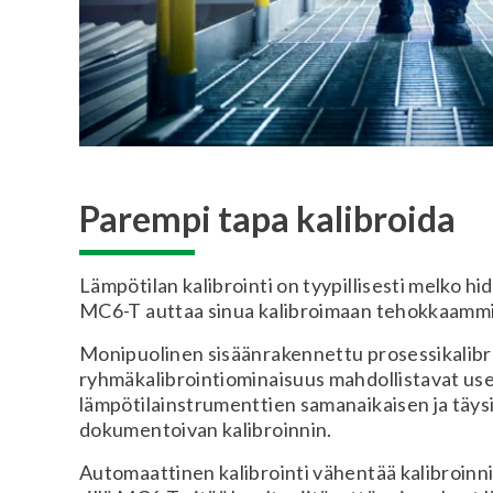
Parempi tapa kalibroida
Lämpötilan kalibrointi on tyypillisesti melko hi
MC6-T auttaa sinua kalibroimaan tehokkaammi
Monipuolinen sisäänrakennettu prosessikalibra
ryhmäkalibrointiominaisuus mahdollistavat us
lämpötilainstrumenttien samanaikaisen ja täy
dokumentoivan kalibroinnin.
Automaattinen kalibrointi vähentää kalibroin