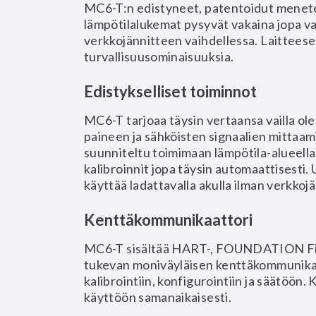
MC6-T:n edistyneet, patentoidut menetel
lämpötilalukemat pysyvät vakaina jopa vaa
verkkojännitteen vaihdellessa. Laitteese
turvallisuusominaisuuksia.
Edistykselliset toiminnot
MC6-T tarjoaa täysin vertaansa vailla ol
paineen ja sähköisten signaalien mitta
suunniteltu toimimaan lämpötila-alueella 
kalibroinnit jopa täysin automaattisesti
käyttää ladattavalla akulla ilman verkkojä
Kenttäkommunikaattori
MC6-T sisältää HART-, FOUNDATION Field
tukevan moniväyläisen kenttäkommunikaa
kalibrointiin, konfigurointiin ja säätöön.
käyttöön samanaikaisesti.