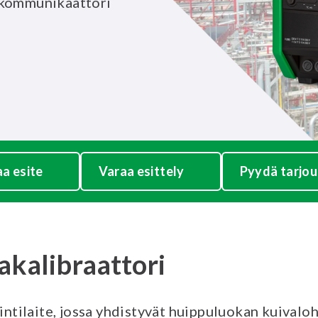
 kommunikaattori
aa esite
Varaa esittely
Pyydä tarjou
akalibraattori
tilaite, jossa yhdistyvät huippuluokan kuivalo