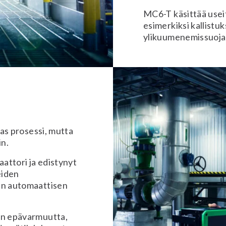
MC6-T käsittää useit
esimerkiksi kallistu
ylikuumenemissuoja
das prosessi, mutta
n.
attori ja edistynyt
eiden
sin automaattisen
nin epävarmuutta,