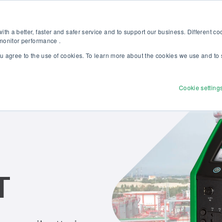
stu uuteen Beamex-ratkaisut erinomaiseen kalibrointiin -esitteeseem
Verkkokauppa
th a better, faster and safer service and to support our business. Different c
 monitor performance .
ou agree to the use of cookies. To learn more about the cookies we use and to 
Tuotteet
Ratkaisut
Palvelut
Tutust
Cookie setting
T