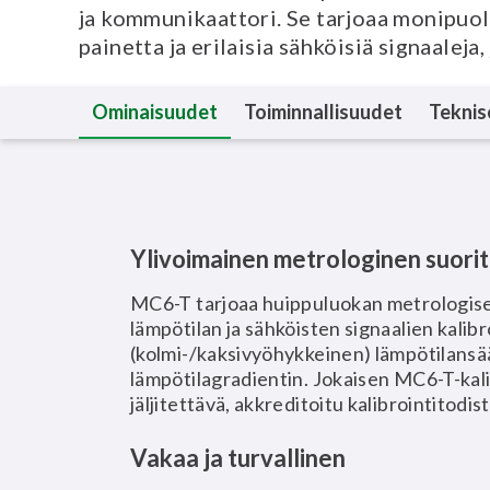
ja kommunikaattori. Se tarjoaa monipuoli
painetta ja erilaisia sähköisiä signaale
Ominaisuudet
Toiminnallisuudet
Teknis
Ylivoimainen metrologinen suori
MC6-T tarjoaa huippuluokan metrologise
lämpötilan ja sähköisten signaalien kalib
(kolmi-/kaksivyöhykkeinen) lämpötilansä
lämpötilagradientin. Jokaisen MC6-T-kali
jäljitettävä, akkreditoitu kalibrointitodi
Vakaa ja turvallinen