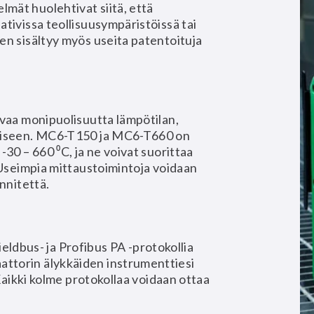
mät huolehtivat siitä, että
tivissa teollisuusympäristöissä tai
en sisältyy myös useita patentoituja
evaa monipuolisuutta lämpötilan,
amiseen. MC6-T150 ja MC6-T660 on
-30 – 660 ⁰C, ja ne voivat suorittaa
. Useimpia mittaustoimintoja voidaan
nnitettä.
bus- ja Profibus PA -protokollia
ttorin älykkäiden instrumenttiesi
 Kaikki kolme protokollaa voidaan ottaa