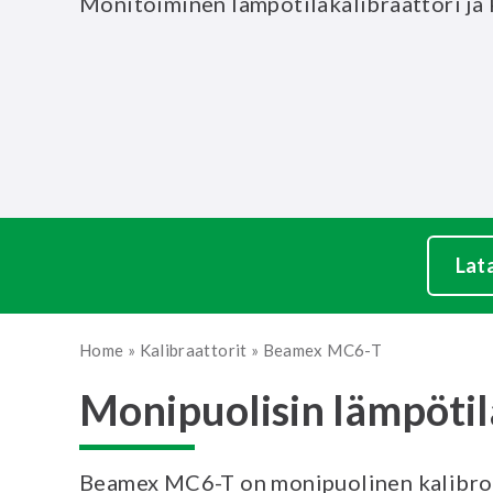
Monitoiminen lämpötilakalibraattori ja
Lat
Home
»
Kalibraattorit
»
Beamex MC6-T
Monipuolisin lämpötil
Beamex MC6-T on monipuolinen kalibroin