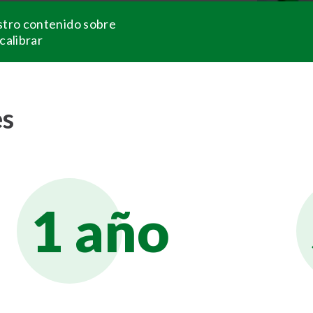
stro contenido sobre
calibrar
es
1 año