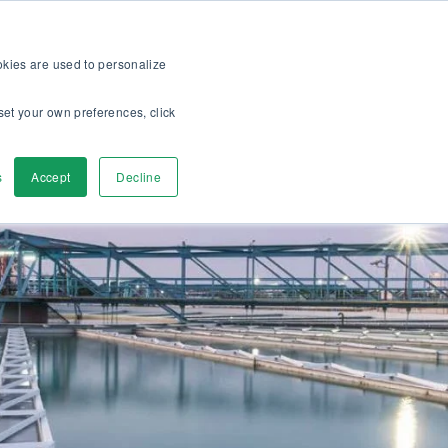
ración >>
ine
Para clientes
Acerca
Empleos
ES
ookies are used to personalize
set your own preferences, click
a
Contáctenos
s
Accept
Decline