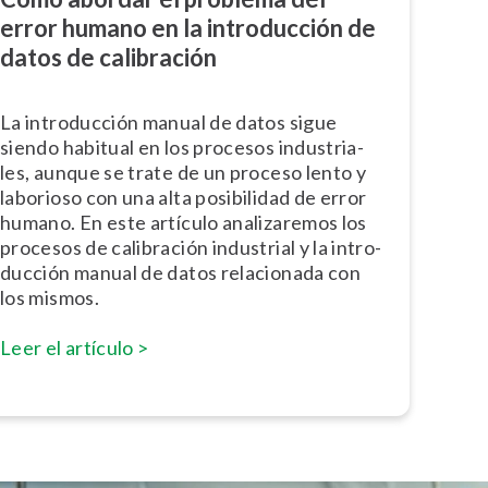
error humano en la in­tro­du­c­ción de
datos de calibración
La in­tro­du­c­ción manual de datos sigue
siendo habitual en los procesos in­du­s­tria­
les, aunque se trate de un proceso lento y
laborioso con una alta posibilidad de error
humano. En este artículo ana­li­za­re­mos los
procesos de calibración industrial y la in­tro­
du­c­ción manual de datos relacionada con
los mismos.
Leer el artículo >