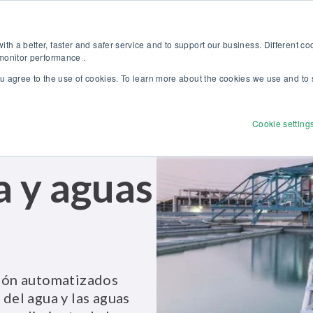
 nuestro nuevo catálogo Soluciones Beamex para la Excelencia en Calib
Tienda onl
th a better, faster and safer service and to support our business. Different c
 monitor performance .
ou agree to the use of cookies. To learn more about the cookies we use and to 
Productos
Soluciones
Servicios
Descubr
Cookie setting
a y aguas
ación automatizados
 del agua y las aguas