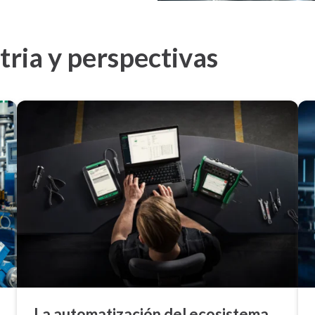
tria y perspectivas
La au­to­ma­ti­za­ción del ecosistema