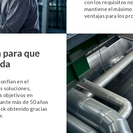
con los requisitos n
mantiene el máximo 
ventajas para los pr
 para que
eda
onfían en el
s soluciones,
us objetivos en
rante más de 50 años
ck obtenido gracias
r.