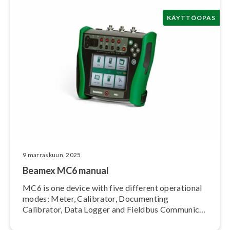
KÄYTTÖOPAS
9 marraskuun, 2025
Beamex MC6 manual
MC6 is one device with five different operational
modes: Meter, Calibrator, Documenting
Calibrator, Data Logger and Fieldbus Com­mu­nica­
tor.