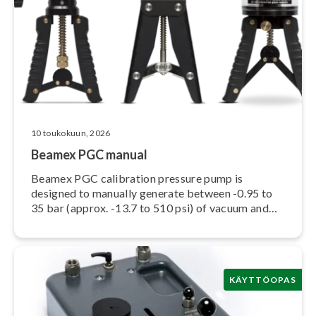
10 toukokuun, 2026
Beamex PGC manual
Beamex PGC calibration pressure pump is
designed to manually generate between -0.95 to
35 bar (approx. -13.7 to 510 psi) of vacuum and
pressure for quick and accurate calibration of
pressure gauges, transducers and other pressure
measurement instruments.
KÄYTTÖOPAS