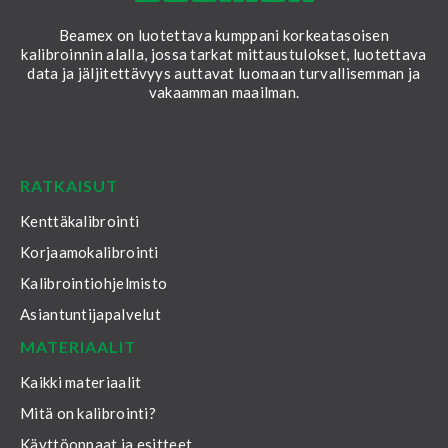
Beamex on luotettava kumppani korkeatasoisen
kalibroinnin alalla, jossa tarkat mittaustulokset, luotettava
data ja jäljitettävyys auttavat luomaan turvallisemman ja
vakaamman maailman.
LinkedIn
Facebook
Youtube
Twitter
Instagram
RATKAISUT
Kenttäkalibrointi
Korjaamokalibrointi
Kalibrointiohjelmisto
Asiantuntijapalvelut
MATERIAALIT
Kaikki materiaalit
Mitä on kalibrointi?
Käyttöoppaat ja esitteet