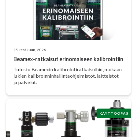
15 kesäkuun, 2026
Beamex-ratkaisut erin­omai­seen ka­libroin­tiin
Tutustu Beamexin ka­libroin­ti­rat­kai­sui­hin, mukaan
lukien ka­libroin­nin­hal­lin­taoh­jel­mis­tot, laitteistot
ja palvelut.
KÄYTTÖOPAS