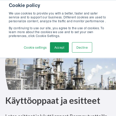
Skip to content
Cookie policy
Tutustu uuteen Beamex-ratkaisut erinomaiseen kalibrointiin -
esitteeseemme >>
We use cookies to provide you with a better, faster and safer
service and to support our business. Different cookies are used to
Ota yhteyttä
personalize content, analyze the traffic and monitor performance .
Men
By continuing to use our site, you agree to the use of cookies. To
learn more about the cookies we use and to set your own
preferences, click Cookie Settings.
Cookie settings
Accept
Decline
Käyttöoppaat ja esitteet