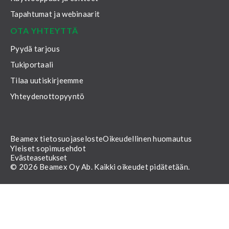
Tapahtumat ja webinaarit
OTA YHTEYTTÄ
Pyydä tarjous
Tukiportaali
Tilaa uutiskirjeemme
Yhteydenottopyyntö
Beamex tietosuojaseloste
Oikeudellinen huomautus
Yleiset sopimusehdot
Evästeasetukset
© 2026 Beamex Oy Ab. Kaikki oikeudet pidätetään.