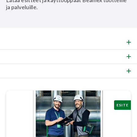
Lataa esitteet ja käyttöoppaat Beamex tuotteille
ja palveluille.
ESITE