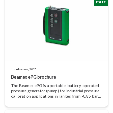
ESITE
1 joulukuun, 2025
Beamex ePG brochure
The Beamex ePG is a portable, battery-operated
pressure generator (pump) for industrial pressure
calibration applica­tions in ranges from -0.85 bar
(-12.4 psi) up to 20 bar (300 psi). It provides an
effortless and quick way to generate pressure.