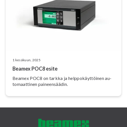
1 kesäkuun, 2025
Beamex POC8 esite
Beamex POC8 on tarkka ja help­po­käyt­töi­nen au­
to­maat­ti­nen pai­neen­sää­din.