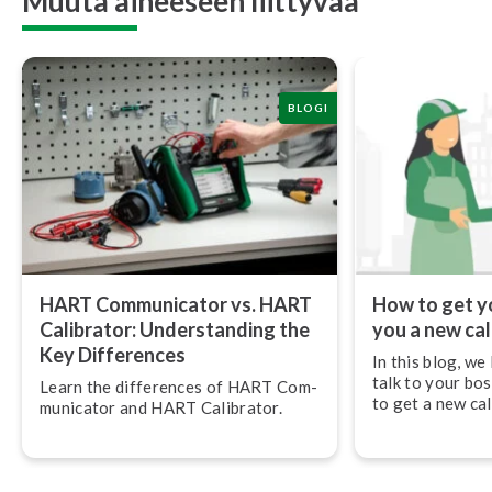
Muuta aiheeseen liittyvää
BLOGI
HART Com­mu­nica­tor vs. HART
How to get y
Calibrator: Un­ders­tan­ding the
you a new cal
Key Differences
In this blog, we
talk to your bo
Learn the differences of HART Com­
to get a new cal
mu­nica­tor and HART Calibrator.