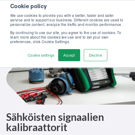
Skip to content
Cookie policy
Tutustu uuteen Beamex-ratkaisut erinomaiseen kalibrointiin -
esitteeseemme >>
We use cookies to provide you with a better, faster and safer
service and to support our business. Different cookies are used to
Ota yhteyttä
personalize content, analyze the traffic and monitor performance .
Men
By continuing to use our site, you agree to the use of cookies. To
learn more about the cookies we use and to set your own
preferences, click Cookie Settings.
Cookie settings
Accept
Decline
Sähköisten signaalien
kalibraattorit