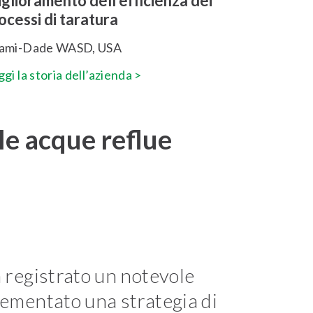
glioramento dell’efficienza dei
ocessi di taratura
ami-Dade WASD, USA
gi la storia dell’azienda >
lle acque reflue
 registrato un notevole
lementato una strategia di