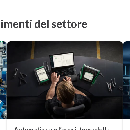
menti del settore
Au­to­ma­tiz­za­re l’ecosistema della