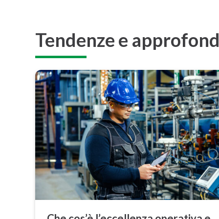
Tendenze e approfondi
Che cos’è l’ec­cel­len­za operativa e