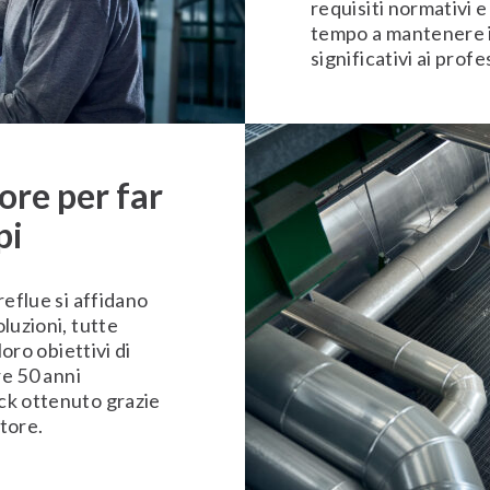
requisiti normativi 
tempo a mantenere i p
significativi ai profe
re per far
pi
reflue si affidano
oluzioni, tutte
oro obiettivi di
re 50 anni
ck ottenuto grazie
ttore.