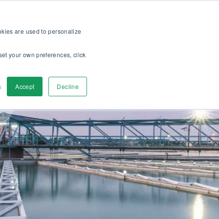
ura >>
Informazioni su di noi
Lavora con noi
IT
ookies are used to personalize
set your own preferences, click
pri
Contattaci
s
Accept
Decline