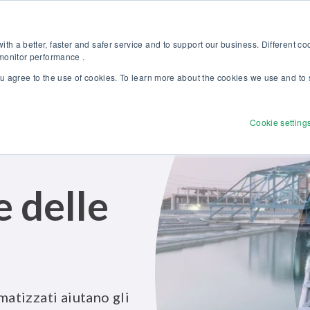
i la nostra nuova brochure Soluzioni Beamex per l’eccellenza nella tarat
Webshop
Per clienti
th a better, faster and safer service and to support our business. Different c
 monitor performance .
ou agree to the use of cookies. To learn more about the cookies we use and to 
Prodotti
Soluzioni
Servizi
Sco
Cookie setting
e delle
matizzati aiutano gli