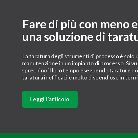
Fare di più con meno 
una soluzione di tara
La taratura degli strumenti di processo è solo un
manutenzione in un impianto di processo. Si vuol
sprechino il loro tempo eseguendo tarature no
taratura inefficaci e molto dispendiose in term
Leggi l’articolo