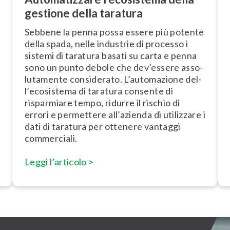
gestione della taratura
Sebbene la penna possa essere più potente
della spada, nelle industrie di processo i
sistemi di taratura basati su carta e penna
sono un punto debole che dev’essere as­so­
lu­ta­men­te considerato. L’au­to­ma­zio­ne del­
l’e­co­si­ste­ma di taratura consente di
risparmiare tempo, ridurre il rischio di
errori e permettere all’azienda di utilizzare i
dati di taratura per ottenere vantaggi
commerciali.
Leggi l’articolo >