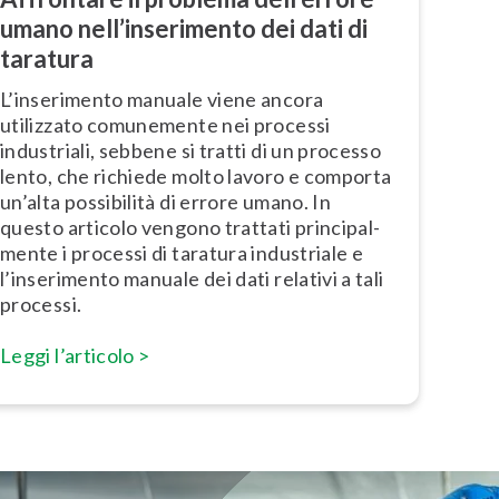
umano nel­l’in­se­ri­men­to dei dati di
taratura
L’in­se­ri­men­to manuale viene ancora
utilizzato comunemente nei processi
industriali, sebbene si tratti di un processo
lento, che richiede molto lavoro e comporta
un’alta possibilità di errore umano. In
questo articolo vengono trattati prin­ci­pal­
men­te i processi di taratura industriale e
l’inserimento manuale dei dati relativi a tali
processi.
Leggi l’articolo >