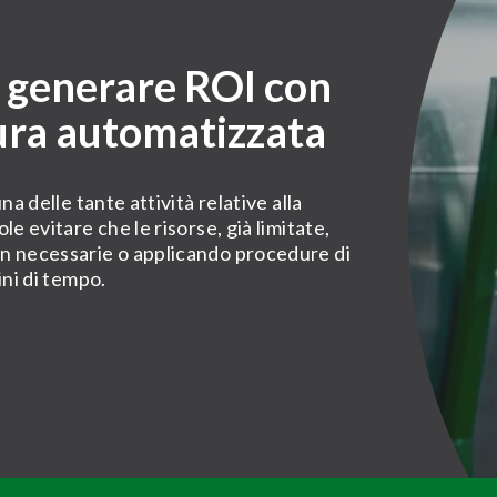
e generare ROI con
tura automatizzata
a delle tante attività relative alla
e evitare che le risorse, già limitate,
n necessarie o applicando procedure di
ini di tempo.