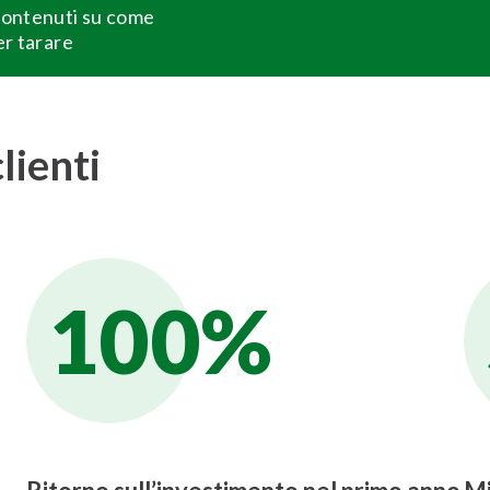
 contenuti su come
er tarare
lienti
100%