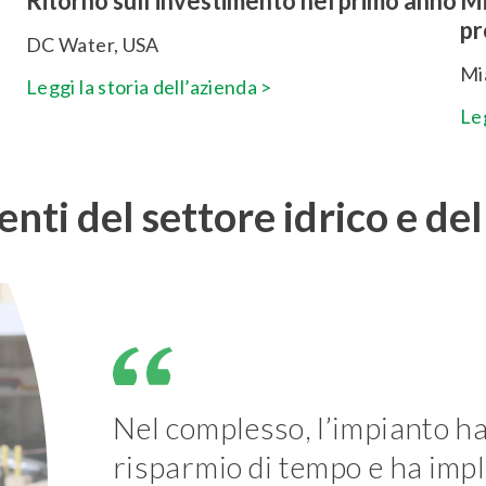
Ritorno sull’investimento nel primo anno
Mi
pr
DC Water, USA
Mi
Leggi la storia dell’azienda >
Leg
ienti del settore idrico e de
Nel complesso, l’impianto ha
risparmio di tempo e ha imp