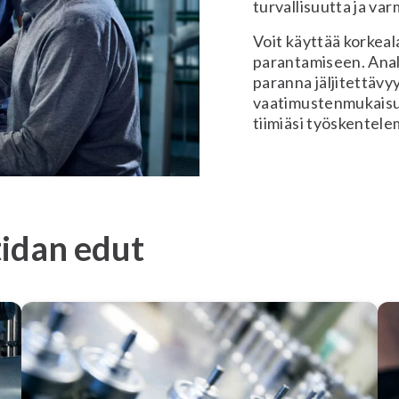
turvallisuutta ja v
Voit käyttää korkeal
parantamiseen. Anal
paranna jäljitettävy
vaatimustenmukaisu
tiimiäsi työskentel
tidan edut