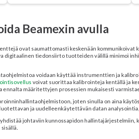
soida Beamexin avulla
enttejä ovat saumattomasti keskenään kommunikoivat kal
digitaalinen tiedonsiirto tuotteiden välillä minimoi inhi
intaohjelmistoa voidaan käyttää instrumenttien ja kalibr
ointisovellus
voivat suorittaa kalibrointeja kentällä ja 
ta ennalta määritettyjen prosessien mukaisesti varmista
roinninhallintaohjelmistoon, joten sinulla on aina käytös
 luotettavan ja uudelleenkäytettävän datan analysointia, 
hdistää johtaviin kunnossapidon hallintajärjestelmiin, 
sisällä.