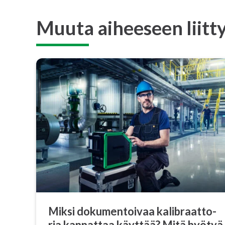
Muuta aiheeseen liitty
Miksi do­ku­men­toi­vaa ka­libraat­to­
ria kannattaa käyttää? Mitä hyötyä