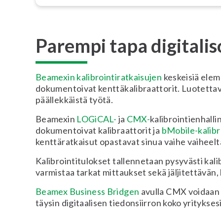
Parempi tapa digitali
Beamexin kalibrointiratkaisujen
keskeisiä elem
dokumentoivat kenttäkalibraattorit. Luotettava 
päällekkäistä työtä.
Beamexin
LOGiCAL-
ja
CMX-
kalibrointienhall
dokumentoivat kalibraattorit ja
bMobile-kalibr
kenttäratkaisut opastavat sinua vaihe vaiheel
Kalibrointitulokset tallennetaan pysyvästi kalib
varmistaa tarkat mittaukset sekä jäljitettävän,
Beamex Business Bridgen
avulla CMX voidaan y
täysin digitaalisen tiedonsiirron koko yrityksesi 