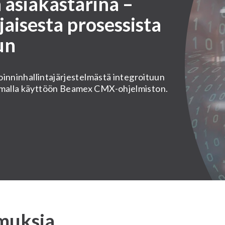
 asiakastarina –
aisesta prosessista
un
roinninhallintajärjestelmästä integroituun
tamalla käyttöön Beamex CMX-ohjelmiston.
muksia