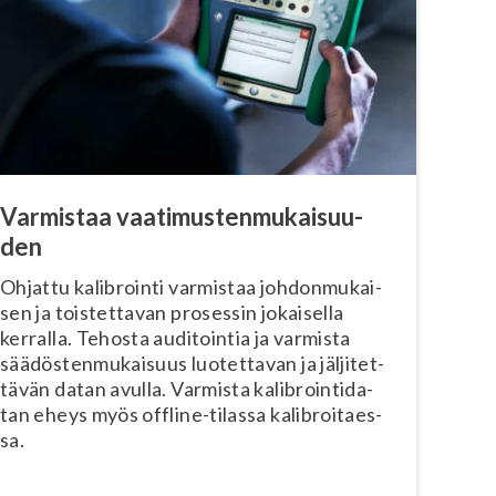
Varmistaa vaa­ti­mus­ten­mu­kai­suu­
den
Ohjattu kalibrointi varmistaa joh­don­mu­kai­
sen ja tois­tet­ta­van prosessin jokaisella
kerralla. Tehosta auditointia ja varmista
sää­dös­ten­mu­kai­suus luotettavan ja jäl­ji­tet­
tä­vän datan avulla. Varmista ka­libroin­ti­da­
tan eheys myös offline-tilassa ka­libroi­taes­
sa.