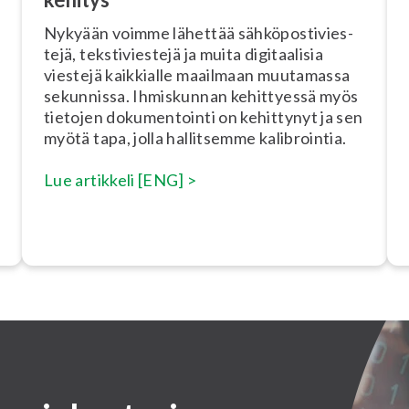
Nykyään voimme lähettää säh­kö­pos­ti­vies­
te­jä, teks­ti­vies­te­jä ja muita di­gi­taa­li­sia
viestejä kaikkialle maailmaan muutamassa
sekunnissa. Ihmiskunnan kehittyessä myös
tietojen do­ku­men­toin­ti on kehittynyt ja sen
myötä tapa, jolla hallitsemme ka­libroin­tia.
Lue artikkeli [ENG] >