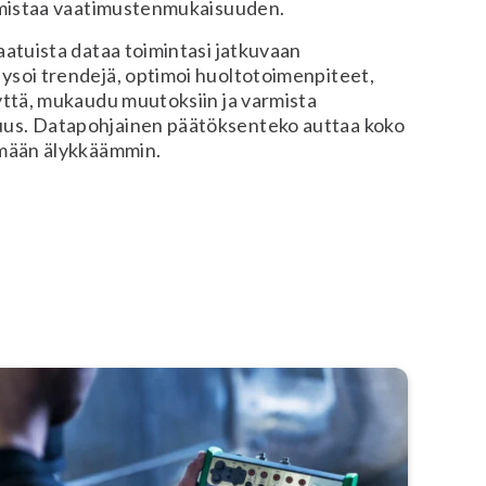
armistaa vaatimustenmukaisuuden.
aatuista dataa toimintasi jatkuvaan
ysoi trendejä, optimoi huoltotoimenpiteet,
yttä, mukaudu muutoksiin ja varmista
us. Datapohjainen päätöksenteko auttaa koko
emään älykkäämmin.