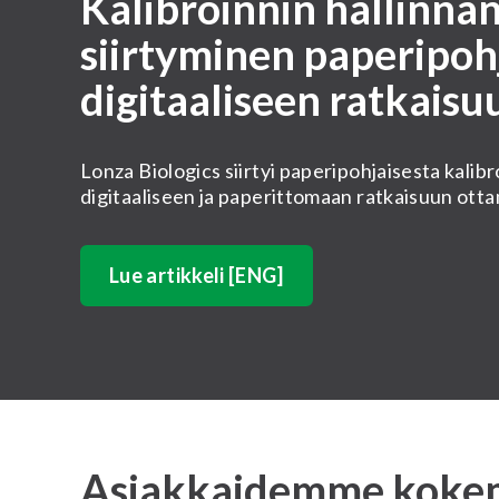
Kalibroinnin hallinnan
siirtyminen paperipohj
digitaaliseen ratkaisu
Lonza Biologics siirtyi paperipohjaisesta kalib
digitaaliseen ja paperittomaan ratkaisuun ot
Lue artikkeli [ENG]
Asiakkaidemme koke