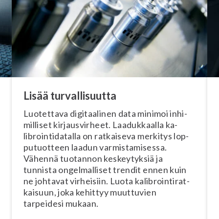
Lisää tur­val­li­suut­ta
Luotettava di­gi­taa­li­nen data minimoi in­hi­
mil­li­set kir­jaus­vir­heet. Laa­duk­kaal­la ka­
libroin­ti­da­tal­la on ratkaiseva merkitys lop­
pu­tuot­teen laadun var­mis­ta­mi­ses­sa.
Vähennä tuotannon kes­key­tyk­siä ja
tunnista on­gel­mal­li­set trendit ennen kuin
ne johtavat virheisiin. Luota ka­libroin­ti­rat­
kai­suun, joka kehittyy muuttuvien
tarpeidesi mukaan.