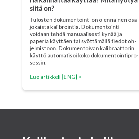
siitä on?
Tulosten do­ku­men­toin­ti on olennainen osa
jokaista ka­libroin­tia. Do­ku­men­toin­ti
voidaan tehdä ma­nu­aa­li­ses­ti kynää ja
paperia käyttäen tai syöttämällä tiedot oh­
jel­mis­toon. Do­ku­men­toi­van ka­libraat­to­rin
käyttö automatisoi koko do­ku­men­toin­tipro­
ses­sin.
Lue artikkeli [ENG] >