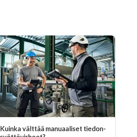
Kuinka välttää manuaaliset tie­don­
syöt­tö­vir­heet?