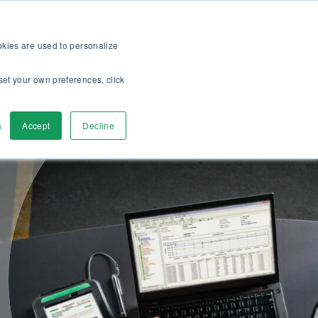
me >>
Asiakkaille
Tietoa meistä
Ura meillä
FI
ookies are used to personalize
set your own preferences, click
u
Ota yhteyttä
s
Accept
Decline