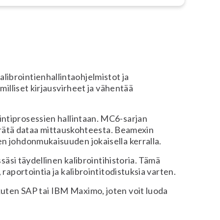
ibrointienhallintaohjelmistot ja
milliset kirjausvirheet ja vähentää
ointiprosessien hallintaan. MC6-sarjan
kerätä dataa mittauskohteesta. Beamexin
en johdonmukaisuuden jokaisella kerralla.
säsi täydellinen kalibrointihistoria. Tämä
raportointia ja kalibrointitodistuksia varten.
kuten SAP tai IBM Maximo, joten voit luoda