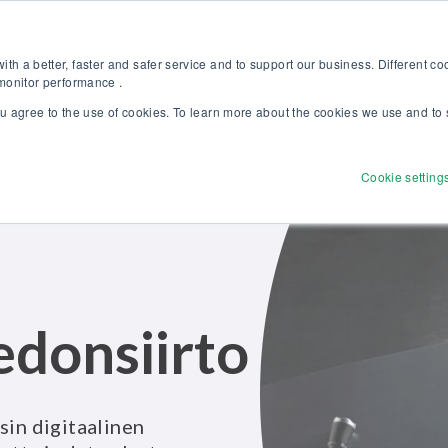
stu uuteen Beamex-ratkaisut erinomaiseen kalibrointiin -esitteeseem
Verkkokauppa
th a better, faster and safer service and to support our business. Different c
 monitor performance .
ou agree to the use of cookies. To learn more about the cookies we use and to 
Tuotteet
Ratkaisut
Palvelut
Tutust
Cookie setting
edonsiirto
sin digitaalinen