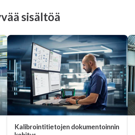
vää sisältöä
Ka­libroin­ti­tie­to­jen do­ku­men­toin­nin
kehitys