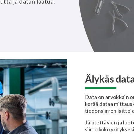
tta ja datan laatua.
Älykäs data
Data on arvokkain o
kerää dataa mittausk
tiedonsiirron laitteid
Jäljitettävien ja luo
siirto koko yritykses