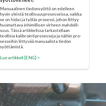
Manuaalinen tie­don­syöt­tö on edelleen
hyvin yleistä teol­li­suuspro­ses­seis­sa, vaikka
se on hidas ja työläs prosessi, johon liittyy
huomattava in­hi­mil­li­sen virheen mah­dol­li­
suus. Tässä ar­tik­ke­lis­sa tar­kas­tel­laan
teollisia ka­libroin­tipro­ses­se­ja ja näihin pro­
ses­sei­hin liittyvää manuaalista tiedon
syöttämistä.
Lue artikkeli [ENG] >