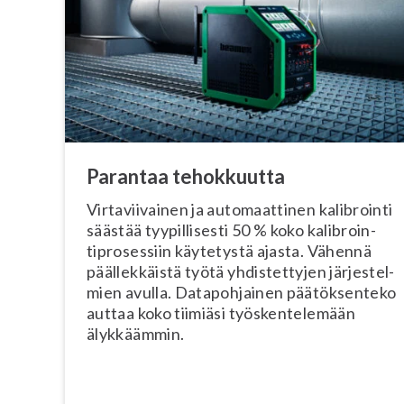
Parantaa tehokkuutta
Vir­ta­vii­vai­nen ja au­to­maat­ti­nen kalibrointi
säästää tyy­pil­li­ses­ti 50 % koko ka­libroin­
tipro­ses­siin käytetystä ajasta. Vähennä
pääl­lek­käis­tä työtä yh­dis­tet­ty­jen jär­jes­tel­
mien avulla. Da­ta­poh­jai­nen pää­tök­sen­te­ko
auttaa koko tiimiäsi työs­ken­te­le­mään
älykkäämmin.