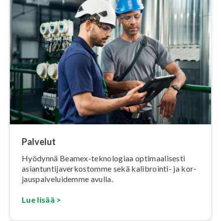
Palvelut
Hyödynnä Beamex-teknologiaa op­ti­maa­li­ses­ti
asian­tun­ti­ja­ver­kos­tom­me sekä kalibrointi- ja kor­
jaus­pal­ve­lui­dem­me avulla.
Lue lisää >