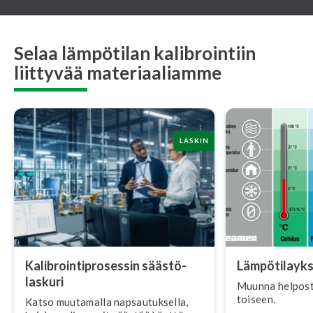
Selaa lämpötilan kalibrointiin
liittyvää materiaaliamme
LASKIN
Ka­libroin­tipro­ses­sin sääs­tö­
Läm­pö­ti­layk­
las­ku­ri
Muunna helposti l
toiseen.
Katso muutamalla nap­sau­tuk­sel­la,