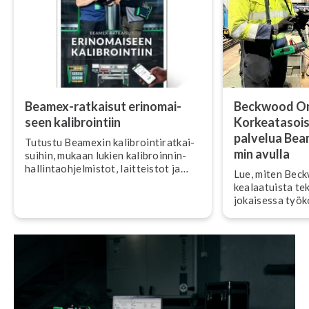
Beamex-ratkaisut erin­omai­
Beckwood Ons
seen ka­libroin­tiin
Kor­kea­ta­soi
palvelua Bea
Tutustu Beamexin ka­libroin­ti­rat­kai­
min avulla
sui­hin, mukaan lukien ka­libroin­nin­
hal­lin­taoh­jel­mis­tot, laitteistot ja
Lue, miten Beck
palvelut.
kea­laa­tuis­ta t
jokaisessa työ­
ka­libroin­tie­ko­