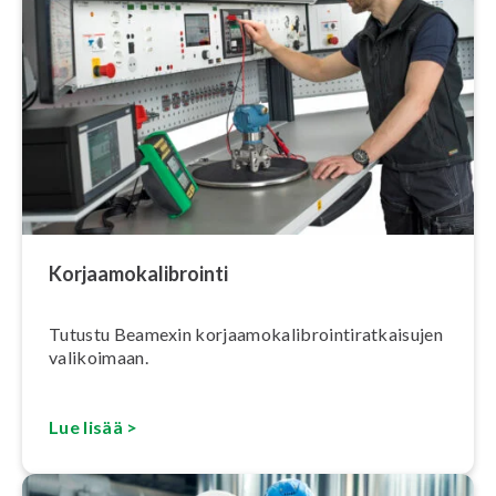
Kor­jaa­mo­ka­libroin­ti
Tutustu Beamexin kor­jaa­mo­ka­libroin­ti­rat­kai­su­jen
valikoimaan.
Lue lisää >