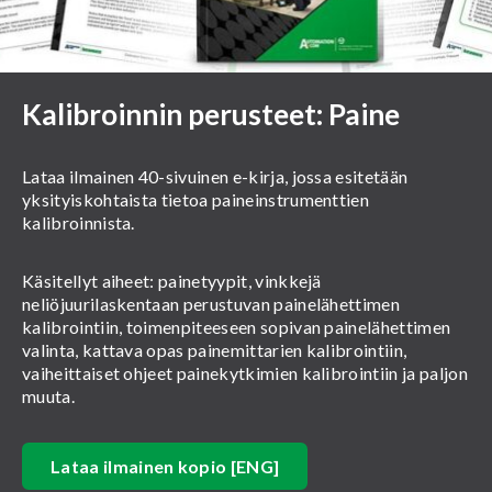
Kalibroinnin perusteet: Paine
Lataa ilmainen 40-sivuinen e-kirja, jossa esitetään
yksityiskohtaista tietoa paineinstrumenttien
kalibroinnista.
Käsitellyt aiheet: painetyypit, vinkkejä
neliöjuurilaskentaan perustuvan painelähettimen
kalibrointiin, toimenpiteeseen sopivan painelähettimen
valinta, kattava opas painemittarien kalibrointiin,
vaiheittaiset ohjeet painekytkimien kalibrointiin ja paljon
muuta.
Lataa ilmainen kopio [ENG]