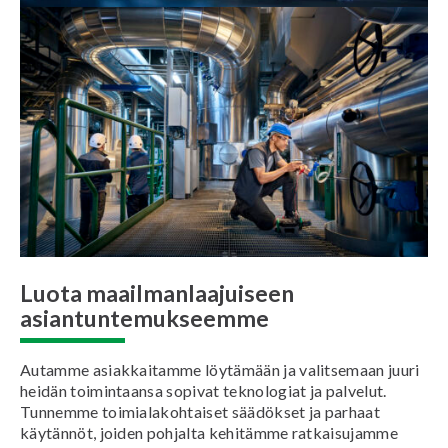
Luota maailmanlaajuiseen
asiantuntemukseemme
Autamme asiakkaitamme löytämään ja valitsemaan juuri
heidän toimintaansa sopivat teknologiat ja palvelut.
Tunnemme toimialakohtaiset säädökset ja parhaat
käytännöt, joiden pohjalta kehitämme ratkaisujamme