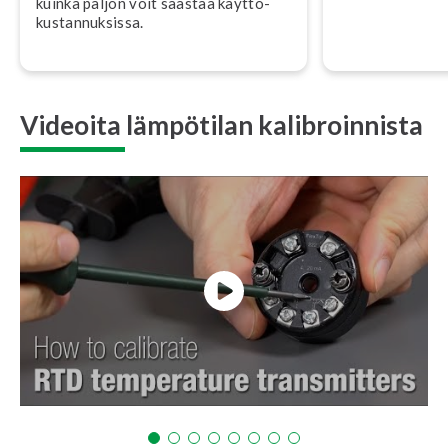
kuinka paljon voit säästää käyt­tö­
kus­tan­nuk­sis­sa.
Videoita lämpötilan kalibroinnista