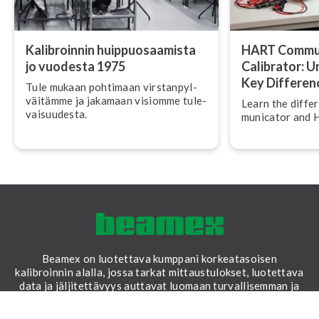
Ka­libroin­nin huip­puo­saa­mis­ta
HART Com­mu­
jo vuodesta 1975
Calibrator: Un
Key Differen
Tule mukaan pohtimaan virs­tan­pyl­
väi­täm­me ja jakamaan visiomme tu­le­
Learn the diff
vai­suu­des­ta.
mu­nica­tor and
Beamex on luotettava kumppani korkeatasoisen
kalibroinnin alalla, jossa tarkat mittaustulokset, luotettava
data ja jäljitettävyys auttavat luomaan turvallisemman ja
vakaamman maailman.