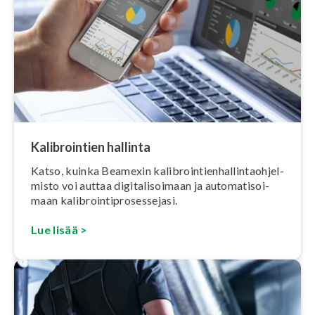
Ka­libroin­tien hallinta
Katso, kuinka Beamexin ka­libroin­tien­hal­lin­taoh­jel­
mis­to voi auttaa di­gi­ta­li­soi­maan ja au­to­ma­ti­soi­
maan ka­libroin­tipro­ses­se­ja­si.
Lue lisää >