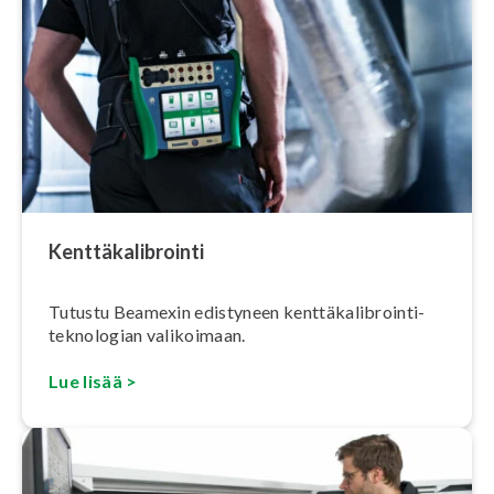
Kent­tä­ka­libroin­ti
Tutustu Beamexin edistyneen kent­tä­ka­libroin­ti­
tek­no­lo­gian valikoimaan.
Lue lisää >