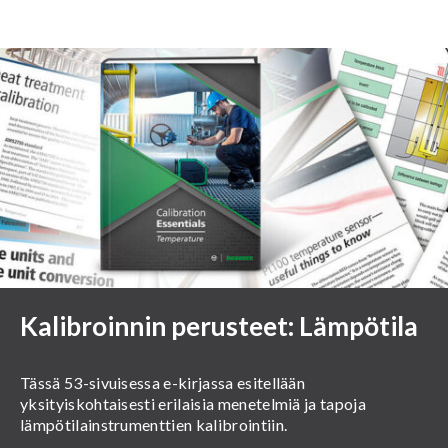
Kalibroinnin perusteet: Lämpötila
Tässä 53-sivuisessa e-kirjassa esitellään
yksityiskohtaisesti erilaisia menetelmiä ja tapoja
lämpötilainstrumenttien kalibrointiin.