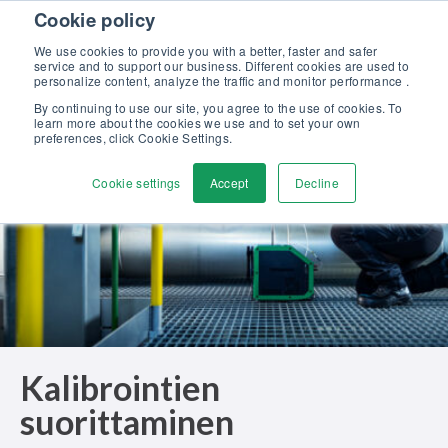
Skip to content
Cookie policy
Tutustu uuteen Beamex-ratkaisut erinomaiseen kalibrointiin -
esitteeseemme >>
We use cookies to provide you with a better, faster and safer
service and to support our business. Different cookies are used to
Ota yhteyttä
personalize content, analyze the traffic and monitor performance .
Men
By continuing to use our site, you agree to the use of cookies. To
learn more about the cookies we use and to set your own
preferences, click Cookie Settings.
Cookie settings
Accept
Decline
Kalibrointien
suorittaminen