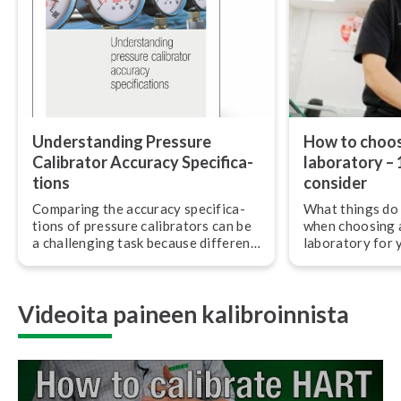
Un­ders­tan­ding Pressure
How to choos
Calibrator Accuracy Speci­fica­
laboratory – 
tions
consider
Comparing the accuracy speci­fica­
What things do 
tions of pressure calibrators can be
when choosing a
a challenging task because different
laboratory for 
ma­nu­fac­tu­rers specify accuracy in
reference stan
different ways.
Videoita paineen kalibroinnista