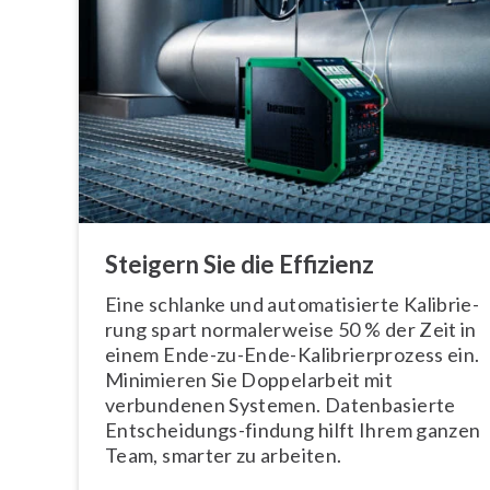
Steigern Sie die Effizienz
Eine schlanke und au­to­ma­ti­sier­te Ka­li­brie­
rung spart nor­ma­ler­wei­se 50 % der Zeit in
einem Ende-zu-Ende-Ka­li­brier­pro­zess ein.
Minimieren Sie Dop­pel­ar­beit mit
verbundenen Systemen. Da­ten­ba­sier­te
Ent­schei­dungs-findung hilft Ihrem ganzen
Team, smarter zu arbeiten.