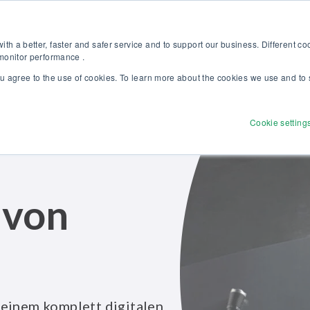
Kalibriergrundlagen Druck (eBook) – jetzt kostenlos herunterladen! >
Websh
th a better, faster and safer service and to support our business. Different c
 monitor performance .
ou agree to the use of cookies. To learn more about the cookies we use and to 
dukte
Lösungen
Dienstleistungen
Discove
Cookie setting
 von
n
 einem komplett digitalen