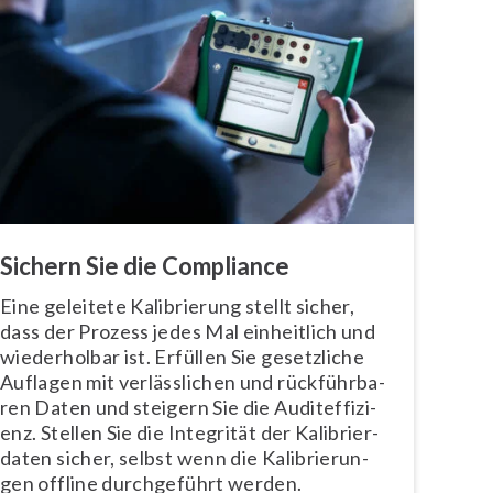
Sichern Sie die Compliance
Eine geleitete Ka­li­brie­rung stellt sicher,
dass der Prozess jedes Mal einheitlich und
wie­der­hol­bar ist. Erfüllen Sie gesetzliche
Auflagen mit ver­läss­li­chen und rück­führ­ba­
ren Daten und steigern Sie die Au­dit­ef­fi­zi­
enz. Stellen Sie die Integrität der Ka­li­brier­
da­ten sicher, selbst wenn die Ka­li­brie­run­
gen offline durch­ge­führt werden.