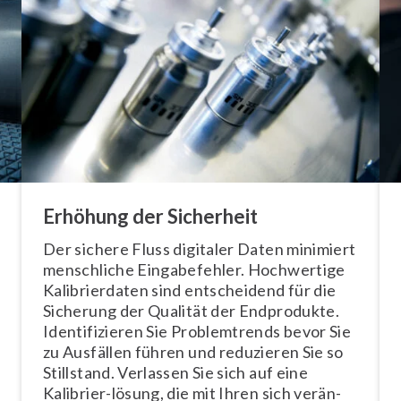
Erhöhung der Sicherheit
Der sichere Fluss digitaler Daten minimiert
menschliche Ein­ga­be­feh­ler. Hochwertige
Ka­li­brier­da­ten sind ent­schei­dend für die
Sicherung der Qualität der Endprodukte.
Iden­ti­fi­zie­ren Sie Pro­blem­trends bevor Sie
zu Ausfällen führen und reduzieren Sie so
Stillstand. Verlassen Sie sich auf eine
Kalibrier-lösung, die mit Ihren sich ver­än­