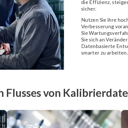
die Effizienz, steige
sicher.
Nutzen Sie ihre hoc
Verbesserung voranz
Sie Wartungsverfahr
Sie sich an Verände
Datenbasierte Ents
smarter zu arbeiten
en Flusses von Kalibrierdat