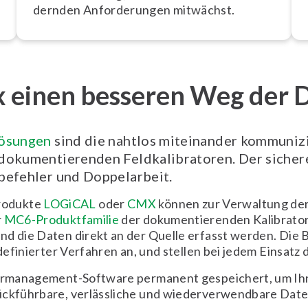
dern­den An­for­de­run­gen mitwächst.
 einen besseren Weg der D
lösungen
sind die nahtlos miteinander kommuni
okumentierenden Feldkalibratoren. Der sichere
befehler und Doppelarbeit.
rodukte
LOGiCAL
oder
CMX
können zur Verwaltung der
r
MC6-Produktfamilie
der dokumentierenden Kalibrato
nd die Daten direkt an der Quelle erfasst werden. Di
definierter Verfahren an, und stellen bei jedem Einsatz 
iermanagement-Software permanent gespeichert, um Ihnen
ückführbare, verlässliche und wiederverwendbare Daten