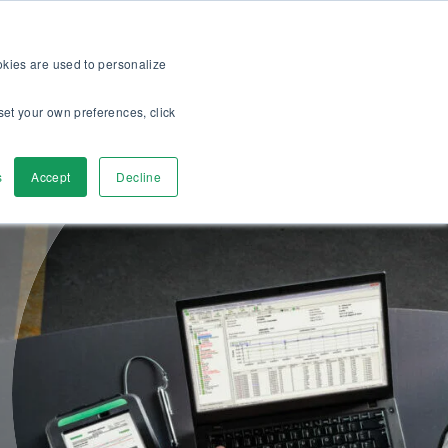
op
Für Kunden
Über uns
Karriere
DE
ookies are used to personalize
set your own preferences, click
r
Kontaktieren
s
Accept
Decline