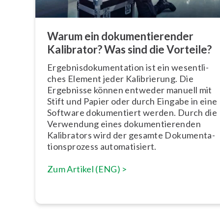
Warum ein do­ku­men­tie­ren­der
Kalibrator? Was sind die Vorteile?
Er­geb­nis­do­ku­men­ta­ti­on ist ein we­sent­li­
ches Element jeder Ka­li­brie­rung. Die
Ergebnisse können entweder manuell mit
Stift und Papier oder durch Eingabe in eine
Software do­ku­men­tiert werden. Durch die
Verwendung eines do­ku­men­tie­ren­den
Kalibrators wird der gesamte Do­ku­men­ta­
ti­ons­pro­zess au­to­ma­ti­siert.
Zum Artikel (ENG) >