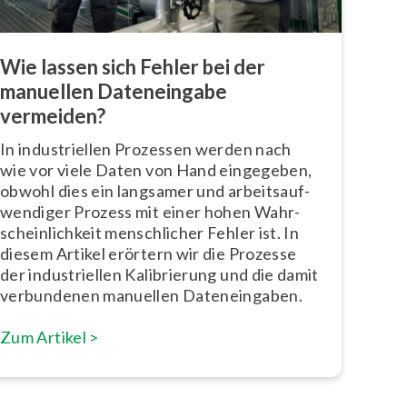
Wie lassen sich Fehler bei der
manuellen Da­ten­ein­ga­be
vermeiden?
In in­dus­tri­el­len Prozessen werden nach
wie vor viele Daten von Hand eingegeben,
obwohl dies ein langsamer und ar­beits­auf­
wen­di­ger Prozess mit einer hohen Wahr­
schein­lich­keit mensch­li­cher Fehler ist. In
diesem Artikel erörtern wir die Prozesse
der in­dus­tri­el­len Ka­li­brie­rung und die damit
verbundenen manuellen Da­ten­ein­ga­ben.
Zum Artikel >