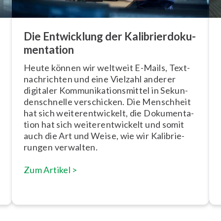
Die Entwicklung der Ka­li­brier­do­ku­
men­ta­ti­on
Heute können wir weltweit E-Mails, Text­
nach­rich­ten und eine Vielzahl anderer
digitaler Kom­mu­ni­ka­ti­ons­mit­tel in Se­kun­
den­schnel­le verschicken. Die Menschheit
hat sich wei­ter­ent­wi­ckelt, die Do­ku­men­ta­
ti­on hat sich wei­ter­ent­wi­ckelt und somit
auch die Art und Weise, wie wir Ka­li­brie­
run­gen verwalten.
Zum Artikel >