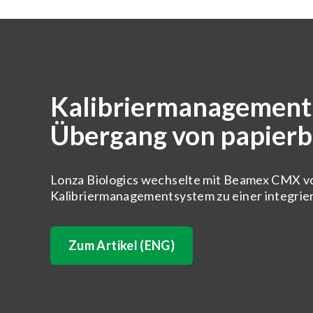
Kalibriermanagement-
Übergang von papierba
Lonza Biologics wechselte mit Beamex CMX v
Kalibriermanagementsystem zu einer integrier
Zum Artikel (ENG)