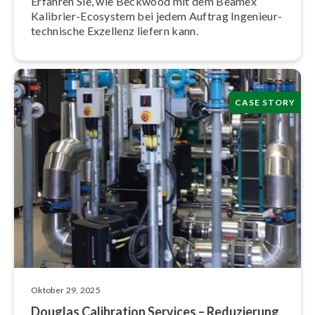
Erfahren Sie, wie Beckwood mit dem Beamex
Kalibrier-Ecosystem bei jedem Auftrag In­ge­nieur­
tech­ni­sche Exzellenz liefern kann.
CASE STORY
Oktober 29, 2025
Douglas Calibration Services – Reduzierung