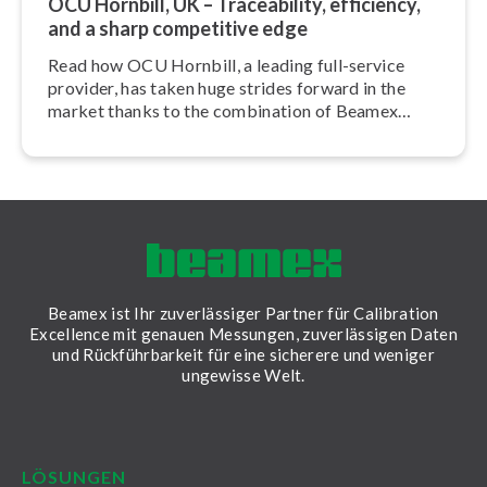
OCU Hornbill, UK – Tracea­bi­li­ty, efficiency,
and a sharp competitive edge
Read how OCU Hornbill, a leading full-service
provider, has taken huge strides forward in the
market thanks to the combination of Beamex
hardware and software.
Beamex ist Ihr zuverlässiger Partner für Calibration
Excellence mit genauen Messungen, zuverlässigen Daten
und Rückführbarkeit für eine sicherere und weniger
ungewisse Welt.
LinkedIn
Facebook
Youtube
Twitter
Instagram
LÖSUNGEN