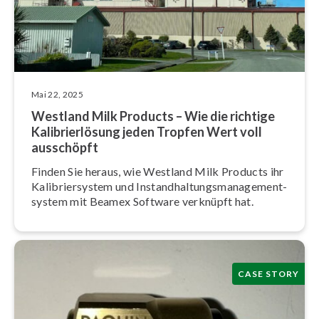
Mai 22, 2025
Westland Milk Products – Wie die richtige
Ka­li­brier­lö­sung jeden Tropfen Wert voll
ausschöpft
Finden Sie heraus, wie Westland Milk Products ihr
Ka­li­brier­sys­tem und In­stand­hal­tungs­ma­nage­ment­
sys­tem mit Beamex Software verknüpft hat.
CASE STORY