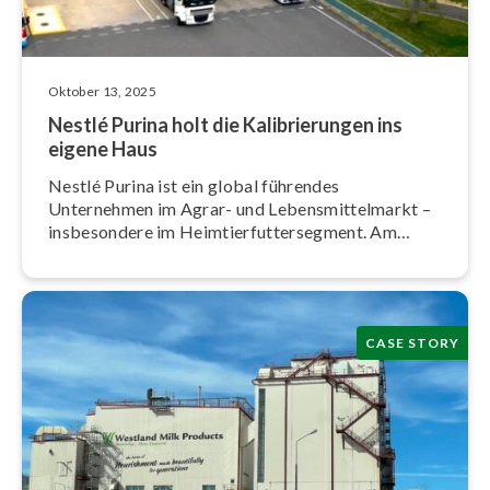
Oktober 13, 2025
Nestlé Purina holt die Ka­li­brie­run­gen ins
eigene Haus
Nestlé Purina ist ein global führendes
Unternehmen im Agrar- und Le­bens­mit­tel­markt –
ins­be­son­de­re im Heim­tier­fut­ter­seg­ment. Am
Standort Veauche im Departement Loire
produzieren mehr als 400 Mit­ar­bei­ten­de Kat­zen­
fut­ter.
CASE STORY