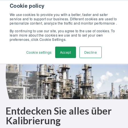
Skip to content
Cookie policy
Kalibriergrundlagen Druck (eBook) – jetzt kostenlos herunterladen!
>
We use cookies to provide you with a better, faster and safer
service and to support our business. Different cookies are used to
Kontaktieren
personalize content, analyze the traffic and monitor performance .
Men
By continuing to use our site, you agree to the use of cookies. To
learn more about the cookies we use and to set your own
preferences, click Cookie Settings.
Cookie settings
Accept
Decline
Entdecken Sie alles über
Kalibrierung