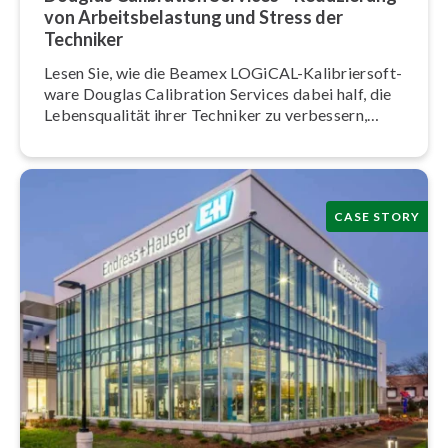
von Ar­beits­be­las­tung und Stress der
Techniker
Lesen Sie, wie die Beamex LOGiCAL-Ka­li­brier­soft­
ware Douglas Calibration Services dabei half, die
Le­bens­qua­li­tät ihrer Techniker zu verbessern,
indem sie deren Ar­beits­be­las­tung und Stress
reduzierte.
CASE STORY