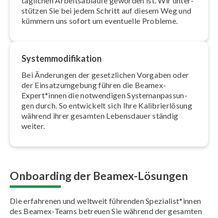
täglichen Ar­beits­ab­läu­fe geworden ist. Wir un­ter­
stüt­zen Sie bei jedem Schritt auf diesem Weg und
kümmern uns sofort um eventuelle Probleme.
Sys­tem­mo­di­fi­ka­ti­on
Bei Änderungen der ge­setz­li­chen Vorgaben oder
der Ein­satz­um­ge­bung führen die Beamex-
Expert*innen die notwendigen Sys­tem­an­pas­sun­
gen durch. So entwickelt sich Ihre Ka­li­brier­lö­sung
während ihrer gesamten Lebensdauer ständig
weiter.
Onboarding der Beamex-Lösungen
Die erfahrenen und weltweit führenden Spezialist*innen
des Beamex-Teams betreuen Sie während der gesamten