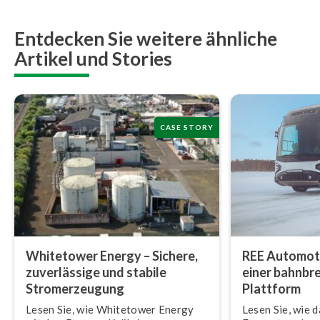
Entdecken Sie weitere ähnliche
Artikel und Stories
CASE STORY
Whitetower Energy – Sichere,
REE Automotive
zu­ver­läs­si­ge und stabile
einer bahn­br
Strom­erzeu­gung
Plattform
Lesen Sie, wie Whitetower Energy
Lesen Sie, wie 