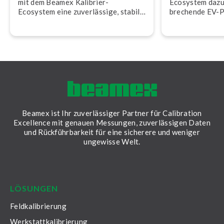
mit dem Beamex Kalibrier-
Ecosystem dazu 
Ecosystem eine zu­ver­läs­si­ge, stabile
bre­chen­de EV-
Strom­erzeu­gung für das Netz im UK
Automotive zum
si­cher­stellt.
Beamex ist Ihr zuverlässiger Partner für Calibration
Excellence mit genauen Messungen, zuverlässigen Daten
und Rückführbarkeit für eine sicherere und weniger
ungewisse Welt.
LinkedIn
Facebook
Youtube
Twitter
Instagram
LÖSUNGEN
Feldkalibrierung
Werkstattkalibrierung