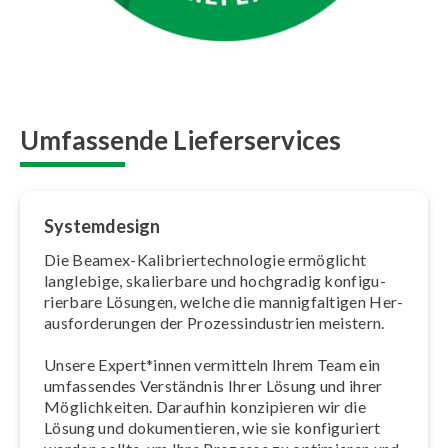
Umfassende Lieferservices
Sys­tem­de­sign
Die Beamex-Ka­li­brier­tech­no­lo­gie ermöglicht
langlebige, skalierbare und hochgradig kon­fi­gu­
rier­ba­re Lösungen, welche die man­nig­fal­ti­gen Her­
aus­for­de­run­gen der Pro­zess­in­dus­trien meistern.
Unsere Expert*innen vermitteln Ihrem Team ein
umfassendes Verständnis Ihrer Lösung und ihrer
Mög­lich­kei­ten. Daraufhin konzipieren wir die
Lösung und do­ku­men­tie­ren, wie sie kon­fi­gu­riert