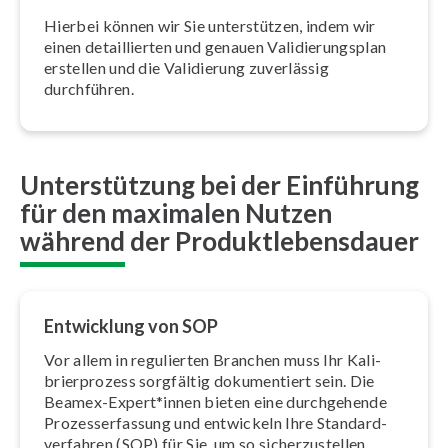
Hierbei können wir Sie un­ter­stüt­zen, indem wir
einen de­tail­lier­ten und genauen Va­li­die­rungs­plan
erstellen und die Validierung zuverlässig
durchführen.
Unterstützung bei der Einführung
für den maximalen Nutzen
während der Produktlebensdauer
Entwicklung von SOP
Vor allem in regulierten Branchen muss Ihr Ka­li­
brier­pro­zess sorgfältig do­ku­men­tiert sein. Die
Beamex-Expert*innen bieten eine durch­ge­hen­de
Pro­zess­erfas­sung und entwickeln Ihre Stan­dard­
ver­fah­ren (SOP) für Sie, um so si­cher­zu­stel­len,