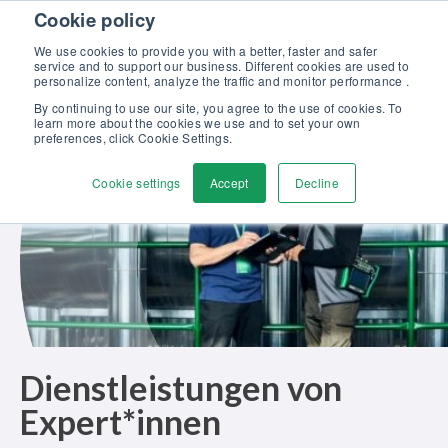
Skip to content
Cookie policy
Kalibriergrundlagen Druck (eBook) – jetzt kostenlos herunterladen!
>
We use cookies to provide you with a better, faster and safer
service and to support our business. Different cookies are used to
Kontaktieren
personalize content, analyze the traffic and monitor performance .
Men
By continuing to use our site, you agree to the use of cookies. To
learn more about the cookies we use and to set your own
preferences, click Cookie Settings.
Cookie settings
Accept
Decline
Dienstleistungen von
Expert*innen