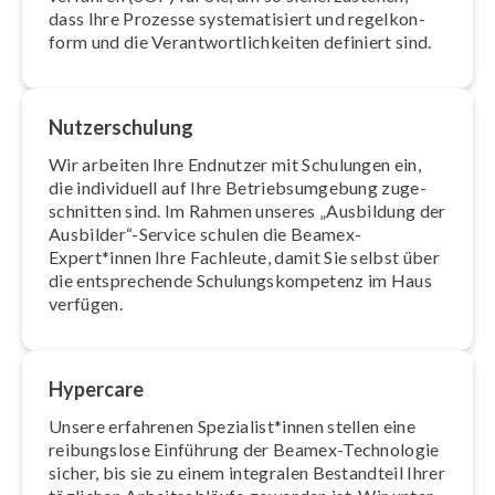
dass Ihre Prozesse sys­te­ma­ti­siert und re­gel­kon­
form und die Ver­ant­wort­lich­kei­ten definiert sind.
Nut­zer­schu­lung
Wir arbeiten Ihre Endnutzer mit Schulungen ein,
die individuell auf Ihre Be­triebs­um­ge­bung zu­ge­
schnit­ten sind. Im Rahmen unseres „Ausbildung der
Ausbilder“-Service schulen die Beamex-
Expert*innen Ihre Fachleute, damit Sie selbst über
die ent­spre­chen­de Schu­lungs­kom­pe­tenz im Haus
verfügen.
Hypercare
Unsere erfahrenen Spezialist*innen stellen eine
rei­bungs­lo­se Einführung der Beamex-Technologie
sicher, bis sie zu einem integralen Bestandteil Ihrer