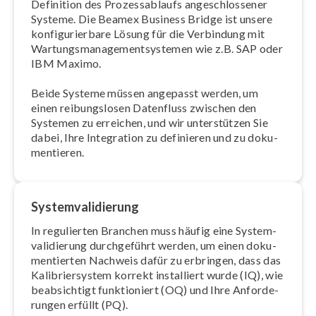
Definition des Pro­zess­ab­laufs an­ge­schlos­se­ner
Systeme. Die Beamex Business Bridge ist unsere
kon­fi­gu­rier­ba­re Lösung für die Verbindung mit
War­tungs­ma­nage­ment­sys­te­men wie z.B. SAP oder
IBM Maximo.
Beide Systeme müssen angepasst werden, um
einen rei­bungs­lo­sen Datenfluss zwischen den
Systemen zu erreichen, und wir un­ter­stüt­zen Sie
dabei, Ihre Integration zu definieren und zu do­ku­
men­tie­ren.
Sys­tem­va­li­die­rung
In regulierten Branchen muss häufig eine Sys­tem­
va­li­die­rung durch­ge­führt werden, um einen do­ku­
men­tier­ten Nachweis dafür zu erbringen, dass das
Ka­li­brier­sys­tem korrekt installiert wurde (IQ), wie
be­ab­sich­tigt funk­tio­niert (OQ) und Ihre An­for­de­
run­gen erfüllt (PQ).