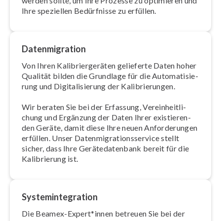
werden sollte, um Ihre Prozesse zu optimieren und
Ihre speziellen Bedürfnisse zu erfüllen.
Da­ten­mi­gra­ti­on
Von Ihren Ka­li­brier­ge­rä­ten gelieferte Daten hoher
Qualität bilden die Grundlage für die Au­to­ma­ti­sie­
rung und Di­gi­ta­li­sie­rung der Ka­li­brie­run­gen.
Wir beraten Sie bei der Erfassung, Ver­ein­heit­li­
chung und Ergänzung der Daten Ihrer exis­tie­ren­
den Geräte, damit diese Ihre neuen An­for­de­run­gen
erfüllen. Unser Da­ten­mi­gra­ti­ons­ser­vice stellt
sicher, dass Ihre Ge­rä­te­da­ten­bank bereit für die
Ka­li­brie­rung ist.
Sys­tem­in­te­gra­ti­on
Die Beamex-Expert*innen betreuen Sie bei der