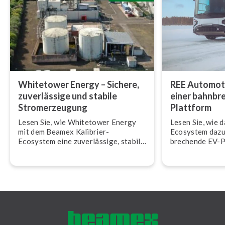
Whitetower Energy – Sichere,
REE Automotive
zu­ver­läs­si­ge und stabile
einer bahn­br
Strom­erzeu­gung
Plattform
Lesen Sie, wie Whitetower Energy
Lesen Sie, wie 
mit dem Beamex Kalibrier-
Ecosystem dazu 
Ecosystem eine zu­ver­läs­si­ge, stabile
bre­chen­de EV-
Strom­erzeu­gung für das Netz im UK
Automotive zum
si­cher­stellt.