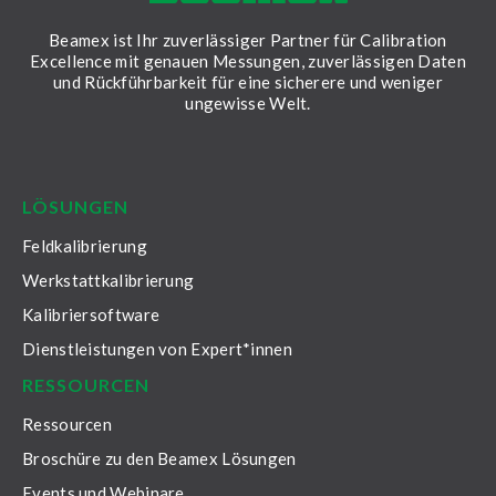
Beamex ist Ihr zuverlässiger Partner für Calibration
Excellence mit genauen Messungen, zuverlässigen Daten
und Rückführbarkeit für eine sicherere und weniger
ungewisse Welt.
LinkedIn
Facebook
Youtube
Twitter
Instagram
LÖSUNGEN
Feldkalibrierung
Werkstattkalibrierung
Kalibriersoftware
Dienstleistungen von Expert*innen
RESSOURCEN
Ressourcen
Broschüre zu den Beamex Lösungen
Events und Webinare