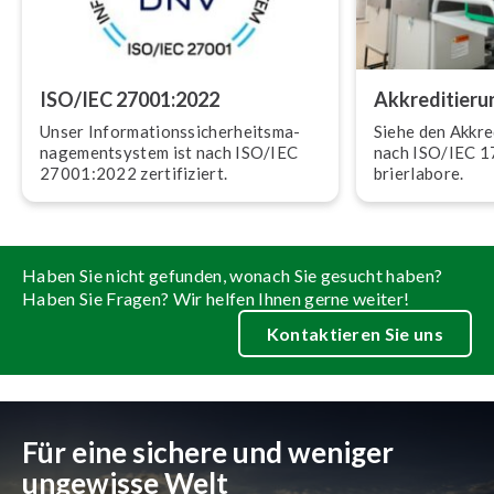
ISO/IEC 27001:2022
Ak­kre­di­tie­
Unser In­for­ma­ti­ons­si­cher­heits­ma­
Siehe den Ak­kre­
nage­ment­sys­tem ist nach ISO/IEC
nach ISO/IEC 17
27001:2022 zer­ti­fi­ziert.
brier­la­bo­re.
Haben Sie nicht gefunden, wonach Sie gesucht haben?
Haben Sie Fragen? Wir helfen Ihnen gerne weiter!
Kontaktieren Sie uns
Für eine sichere und weniger
ungewisse Welt