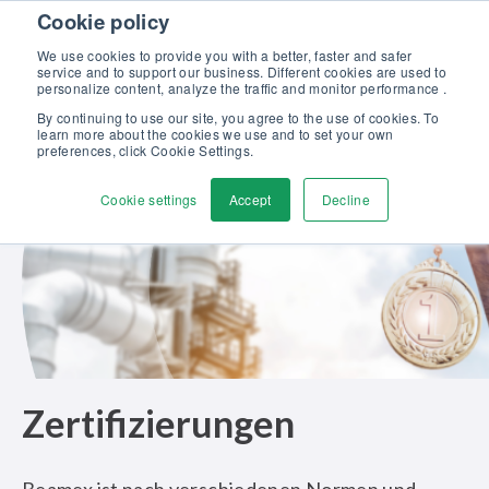
Skip to content
Cookie policy
Kalibriergrundlagen Druck (eBook) – jetzt kostenlos herunterladen!
>
We use cookies to provide you with a better, faster and safer
service and to support our business. Different cookies are used to
Kontaktieren
personalize content, analyze the traffic and monitor performance .
Men
By continuing to use our site, you agree to the use of cookies. To
learn more about the cookies we use and to set your own
preferences, click Cookie Settings.
Cookie settings
Accept
Decline
Zertifizierungen