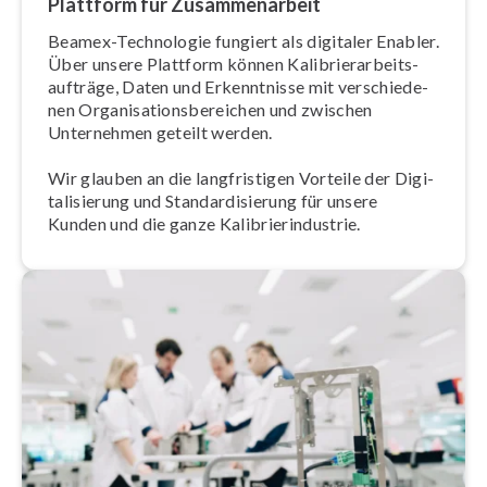
Plattform für Zu­sam­men­ar­beit
Beamex-Technologie fungiert als digitaler Enabler.
Über unsere Plattform können Ka­li­brier­ar­beits­
auf­trä­ge, Daten und Er­kennt­nis­se mit ver­schie­de­
nen Or­ga­ni­sa­ti­ons­be­rei­chen und zwischen
Unternehmen geteilt werden.
Wir glauben an die lang­fris­ti­gen Vorteile der Di­gi­
ta­li­sie­rung und Stan­dar­di­sie­rung für unsere
Kunden und die ganze Ka­li­brier­in­dus­trie.