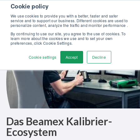
Skip to content
Cookie policy
Kalibriergrundlagen Druck (eBook) – jetzt kostenlos herunterladen!
>
We use cookies to provide you with a better, faster and safer
service and to support our business. Different cookies are used to
Kontaktieren
personalize content, analyze the traffic and monitor performance .
Men
By continuing to use our site, you agree to the use of cookies. To
learn more about the cookies we use and to set your own
preferences, click Cookie Settings.
Cookie settings
Accept
Decline
Das Beamex Kalibrier-
Ecosystem