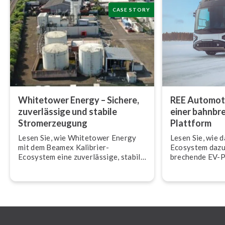
CASE STORY
Whitetower Energy – Sichere,
REE Automotive
zu­ver­läs­si­ge und stabile
einer bahn­br
Strom­erzeu­gung
Plattform
Lesen Sie, wie Whitetower Energy
Lesen Sie, wie 
mit dem Beamex Kalibrier-
Ecosystem dazu 
Ecosystem eine zu­ver­läs­si­ge, stabile
bre­chen­de EV-
Strom­erzeu­gung für das Netz im UK
Automotive zum
si­cher­stellt.