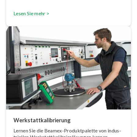
Lesen Sie mehr >
Werk­statt­ka­li­brie­rung
Lernen Sie die Beamex-Pro­dukt­pa­let­te von in­dus­
tri­el­len Werk­statt­ka­li­brier­lö­sun­gen kennen.