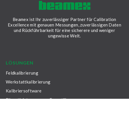
Beamex ist Ihr zuverlässiger Partner für Calibration
Excellence mit genauen Messungen, zuverlässigen Daten
und Rückführbarkeit für eine sicherere und weniger
ungewisse Welt.
LinkedIn
Facebook
Youtube
Twitter
Instagram
LÖSUNGEN
Feldkalibrierung
Werkstattkalibrierung
Kalibriersoftware
Dienstleistungen von Expert*innen
RESSOURCEN
Ressourcen
Broschüre zu den Beamex Lösungen