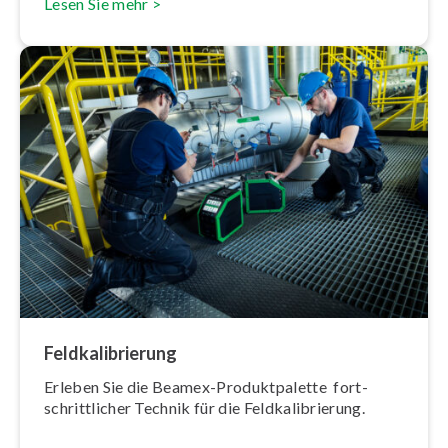
Lesen Sie mehr >
Feld­ka­li­brie­rung
Erleben Sie die Beamex-Pro­dukt­pa­let­te fort­
schritt­li­cher Technik für die Feld­ka­li­brie­rung.