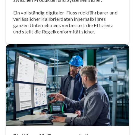
Ein vollständig digitaler Fluss rück­führ­ba­rer und
ver­läss­li­cher Ka­li­brier­da­ten innerhalb Ihres
ganzen Un­ter­neh­mens verbessert die Effizienz
und stellt die Re­gel­kon­for­mi­tät sicher.