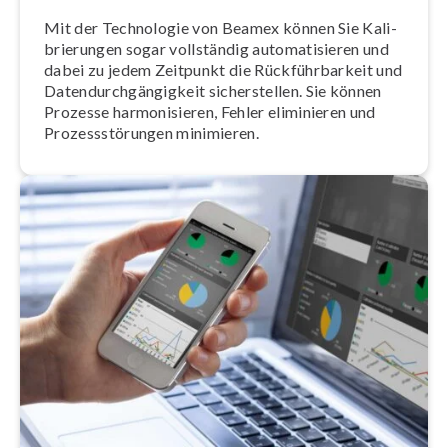
Mit der Technologie von Beamex können Sie Ka­li­
brie­run­gen sogar vollständig au­to­ma­ti­sie­ren und
dabei zu jedem Zeitpunkt die Rück­führ­bar­keit und
Da­ten­durch­gän­gig­keit si­cher­stel­len. Sie können
Prozesse har­mo­ni­sie­ren, Fehler eliminieren und
Pro­zess­stö­run­gen minimieren.