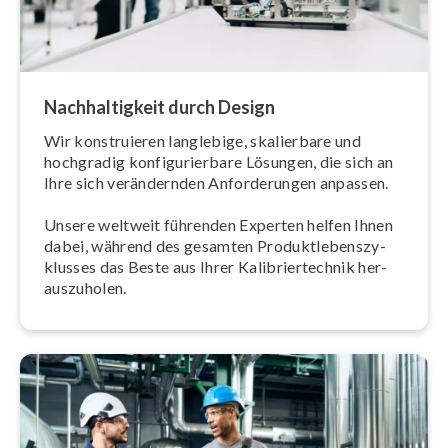
Nach­hal­tig­keit durch Design
Wir kon­stru­ie­ren langlebige, skalierbare und
hochgradig kon­fi­gu­rier­ba­re Lösungen, die sich an
Ihre sich ver­än­dern­den An­for­de­run­gen anpassen.
Unsere weltweit führenden Experten helfen Ihnen
dabei, während des gesamten Pro­dukt­le­bens­zy­
klus­ses das Beste aus Ihrer Ka­li­brier­tech­nik her­
aus­zu­ho­len.