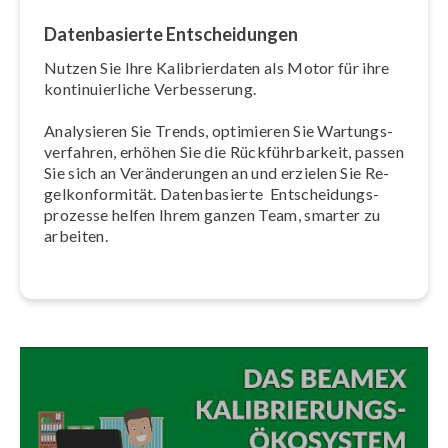
Da­ten­ba­sier­te Ent­schei­dun­gen
Nutzen Sie Ihre Ka­li­brier­da­ten als Motor für ihre
kon­ti­nu­ier­li­che Ver­bes­se­rung.
Analysieren Sie Trends, optimieren Sie War­tungs­
ver­fah­ren, erhöhen Sie die Rück­führ­bar­keit, passen
Sie sich an Ver­än­de­run­gen an und erzielen Sie Re­
gel­kon­for­mi­tät. Da­ten­ba­sier­te Ent­schei­dungs­
pro­zes­se helfen Ihrem ganzen Team, smarter zu
arbeiten.