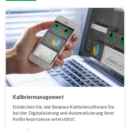
Ka­li­brier­ma­nage­ment
Entdecken Sie, wie Beamex Ka­li­brier­soft­ware Sie
bei der Di­gi­ta­li­sie­rung und Au­to­ma­ti­sie­rung Ihrer
Ka­li­brier­pro­zes­se unterstützt.