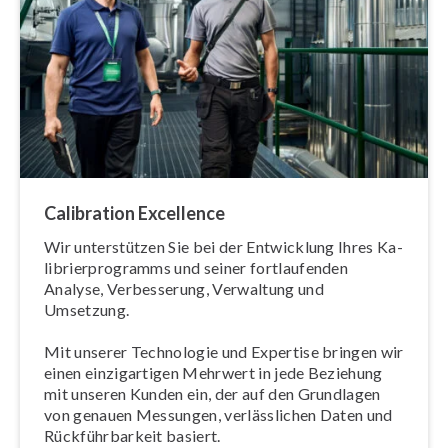
C
alibration Excellence
Wir un­ter­stüt­zen Sie bei der Entwicklung Ihres Ka­
li­brier­pro­gramms und seiner fort­lau­fen­den
Analyse, Ver­bes­se­rung, Verwaltung und
Umsetzung.
Mit unserer Technologie und Expertise bringen wir
einen ein­zig­ar­ti­gen Mehrwert in jede Beziehung
mit unseren Kunden ein, der auf den Grundlagen
von genauen Messungen, ver­läss­li­chen Daten und
Rück­führ­bar­keit basiert.