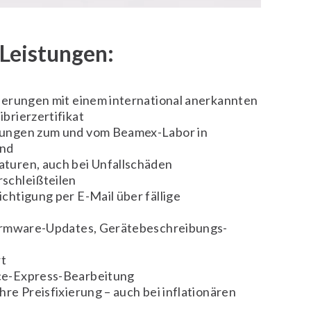
Leistungen:
rierungen mit einem international anerkannten
brierzertifikat
rungen zum und vom Beamex-Labor in
and
turen, auch bei Unfallschäden
schleißteilen
chtigung per E-Mail über fällige
Firmware-Updates, Gerätebeschreibungs-
t
ce-Express-Bearbeitung
hre Preisfixierung – auch bei inflationären