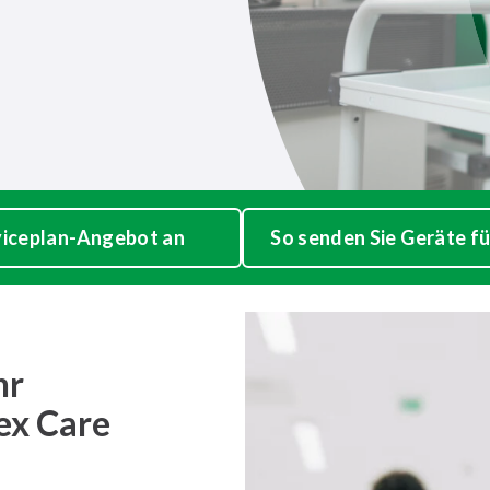
rviceplan-Angebot an
So senden Sie Geräte fü
hr
ex Care