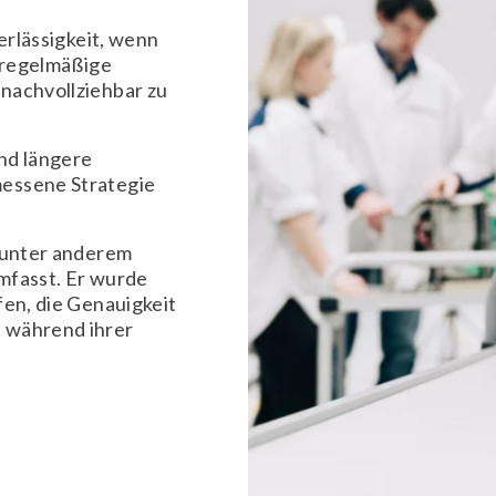
erlässigkeit, wenn
e regelmäßige
nachvollziehbar zu
nd längere
messene Strategie
r unter anderem
mfasst. Er wurde
fen, die Genauigkeit
 während ihrer