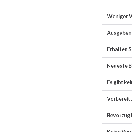
Weniger 
Ausgabenp
Erhalten S
Neueste B
Es gibt k
Vorbereit
Bevorzugt
Keine Ver