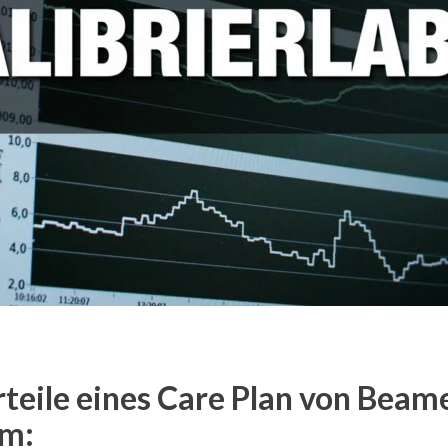
rteile eines Care Plan von Beam
am: