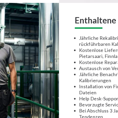
Enthaltene 
Jährliche Rekalib
rückführbaren Kali
Kostenlose Liefe
Pietarsaari, Finnl
Kostenlose Repara
Austausch von Ver
Jährliche Benachri
Kalibrierungen
Installation von 
Dateien
Help Desk-Suppor
Bevorzugte Servi
Bei Abschluss 3 Ja
Tendenzen