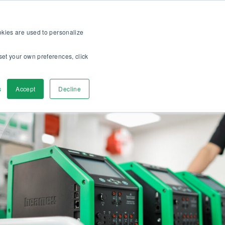
op
Für Kunden
Über uns
Karriere
DE
ookies are used to personalize
set your own preferences, click
r
Kontaktieren
s
Accept
Decline