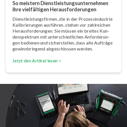
So meistern Dienst­leis­tungs­un­ter­neh­men
ihre viel­fäl­ti­gen Her­aus­for­de­run­gen
Dienst­leis­tungs­fir­men, die in der Pro­zess­in­dus­trie
Ka­li­brie­run­gen ausführen, stehen vor zahlreichen
Her­aus­for­de­run­gen: Sie müssen ein breites Kun­
den­spek­trum mit un­ter­schied­li­chen An­for­de­run­
gen bedienen und si­cher­stel­len, dass alle Aufträge
ge­winn­brin­gend ab­ge­schlos­sen werden.
Jetzt den Artikel lesen >