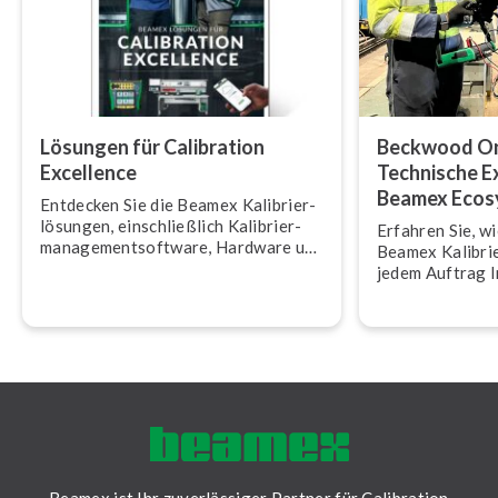
Lösungen für Calibration
Beckwood Ons
Excellence
Technische E
Beamex Ecos
Entdecken Sie die Beamex Ka­li­brier­
lö­sun­gen, ein­schließ­lich Ka­li­brier­
Erfahren Sie, w
ma­nage­m­ent­soft­ware, Hardware und
Beamex Kalibri
Dienst­leis­tun­gen.
jedem Auftrag In­
Exzellenz liefer
Beamex ist Ihr zuverlässiger Partner für Calibration