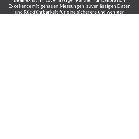
Excellence mit genauen Messungen, zuverlässigen Daten
und Rückführbarkeit für eine sicherere und weniger
ungewisse Welt.
LinkedIn
Facebook
Youtube
Twitter
Instagram
LÖSUNGEN
Feldkalibrierung
Werkstattkalibrierung
Kalibriersoftware
Dienstleistungen von Expert*innen
RESSOURCEN
Ressourcen
Broschüre zu den Beamex Lösungen
Events und Webinare
Pressemitteilungen