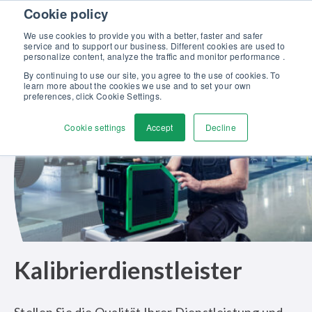
Skip to content
Cookie policy
Kalibriergrundlagen Druck (eBook) – jetzt kostenlos herunterladen!
>
We use cookies to provide you with a better, faster and safer
service and to support our business. Different cookies are used to
Kontaktieren
personalize content, analyze the traffic and monitor performance .
Men
By continuing to use our site, you agree to the use of cookies. To
learn more about the cookies we use and to set your own
preferences, click Cookie Settings.
Cookie settings
Accept
Decline
Kalibrierdienstleister