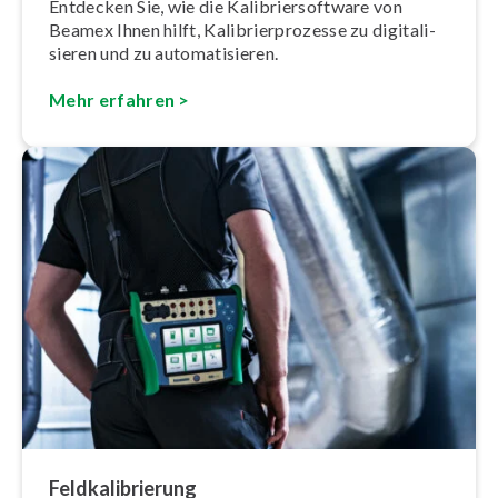
Entdecken Sie, wie die Ka­li­brier­soft­ware von
Beamex Ihnen hilft, Ka­li­brier­pro­zes­se zu di­gi­ta­li­
sie­ren und zu au­to­ma­ti­sie­ren.
Mehr erfahren >
Feld­ka­li­brie­rung