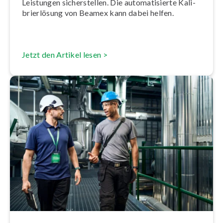
Leistungen si­cher­stel­len. Die au­to­ma­ti­sier­te Ka­li­
brier­lö­sung von Beamex kann dabei helfen.
Jetzt den Artikel lesen >