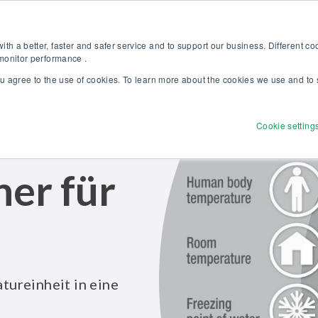
Kalibriergrundlagen Druck (eBook) – jetzt kostenlos herunterladen! >
Websh
th a better, faster and safer service and to support our business. Different c
 monitor performance .
ou agree to the use of cookies. To learn more about the cookies we use and to 
dukte
Lösungen
Dienstleistungen
Discove
Cookie setting
ner für
ureinheit in eine