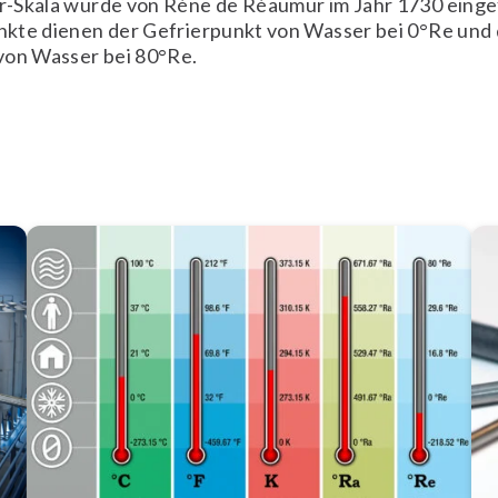
-Skala wurde von Réne de Réaumur im Jahr 1730 eingef
kte dienen der Gefrierpunkt von Wasser bei 0°Re und 
von Wasser bei 80°Re.