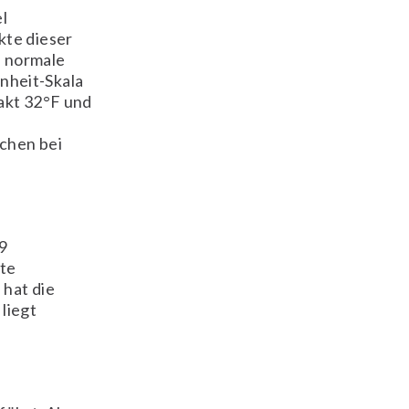
l
kte dieser
e normale
nheit-Skala
akt 32°F und
chen bei
9
ute
 hat die
liegt