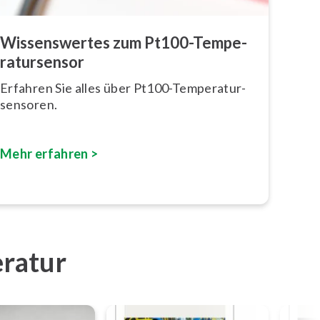
Wis­sens­wer­tes zum Pt100-Tem­pe­
ra­tur­sen­sor
Erfahren Sie alles über Pt100-Tem­pe­ra­tur­
sen­so­ren.
Mehr erfahren >
eratur