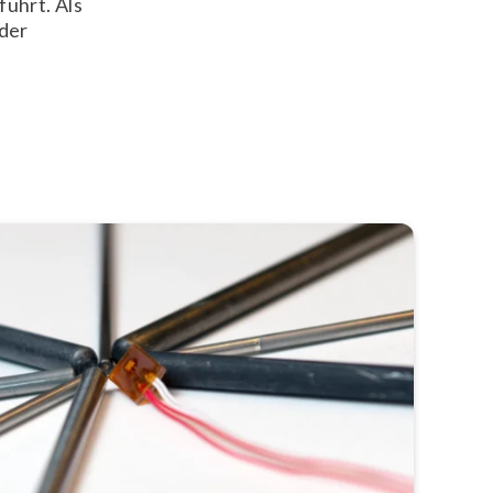
ührt. Als
der