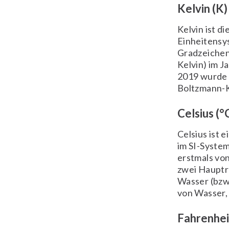
Kelvin (K)
Kelvin ist d
Einheitensys
Gradzeichen
Kelvin) im J
2019 wurde d
Boltzmann-K
Celsius (°
Celsius ist 
im SI-System
erstmals von
zwei Hauptr
Wasser (bzw.
von Wasser,
Fahrenheit