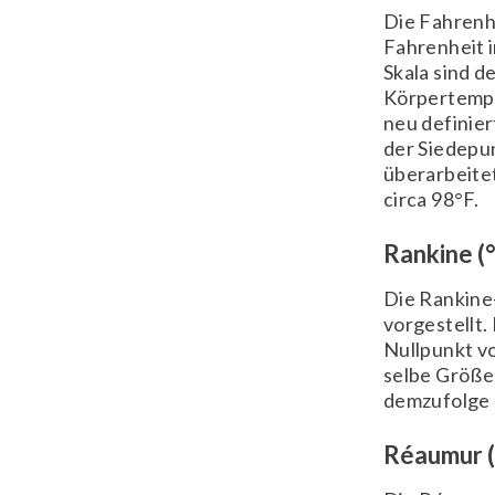
Die Fahrenh
Fahrenheit 
Skala sind d
Körpertempe
neu definie
der Siedepun
überarbeite
circa 98°F.
Rankine (°
Die Rankine
vorgestellt.
Nullpunkt vo
selbe Größe
demzufolge 
Réaumur (