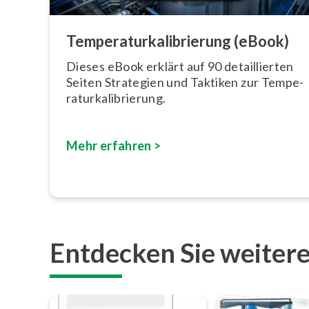
Tem­pe­ra­tur­ka­li­brie­rung (eBook)
Dieses eBook erklärt auf 90 de­tail­lier­ten
Seiten Strategien und Taktiken zur Tem­pe­
ra­tur­ka­li­brie­rung.
Mehr erfahren >
Entdecken Sie weiter