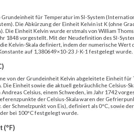
ie Grundeinheit für Temperatur im SI-System (Internatio
tem). Die Abkürzung der Einheit Kelvin ist K (ohne Gra
). Die Einheit Kelvin wurde erstmals von William Thoms
ahr 1848 vorgestellt. Mit der Neudefinition des SI-Syste
ie Kelvin-Skala definiert, indem der numerische Wert 
onstante auf 1,380649×10-23 J⋅K-1 festgelegt wurde.
C)
eine von der Grundeinheit Kelvin abgeleitete Einheit fü
. Die Einheit sowie die aktuell gebräuchliche Celsius-S
 Andreas Celsius, einem Schweden, im Jahr 1742 vorgest
eferenzpunkte der Celsius-Skala waren der Gefrierpun
 der Schmelzpunkt von Eis), definiert als 0°C, sowie de
 der bei 100°C festgelegt wurde.
 (°F)