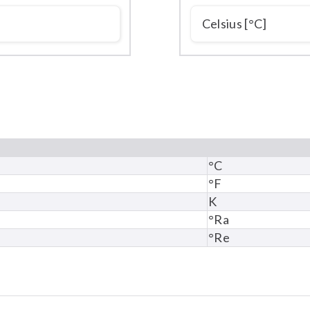
°C
°F
K
°Ra
°Re