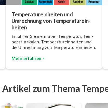
Tem­pe­ra­tur­ein­hei­ten und
Umrechnung von Tem­pe­ra­tur­ein­
hei­ten
Erfahren Sie mehr über Temperatur, Tem­
pe­ra­tur­ska­len, Tem­pe­ra­tur­ein­hei­ten und
die Umrechnung von Tem­pe­ra­tur­ein­hei­ten.
Mehr erfahren >
e Artikel zum Thema Temp