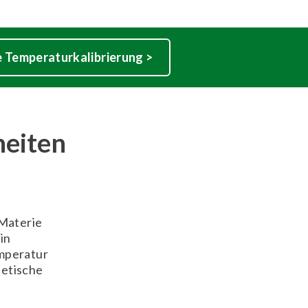
e Temperaturkalibrierung >
heiten
 Materie
in
emperatur
netische