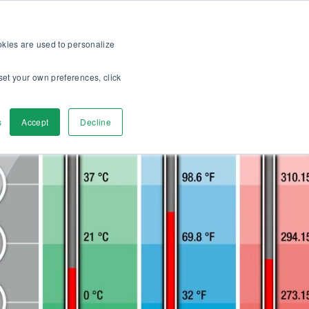
op
Für Kunden
Über uns
Karriere
DE
ookies are used to personalize
set your own preferences, click
r
Kontaktieren
s
Accept
Decline