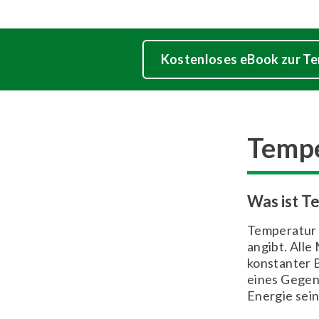
Kostenloses eBook zur Te
Tempe
Was ist T
Temperatur i
angibt. Alle
konstanter 
eines Gegens
Energie sei