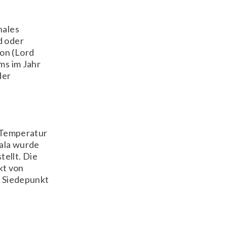
nales
d oder
on (Lord
ms im Jahr
der
r Temperatur
kala wurde
ellt. Die
kt von
r Siedepunkt