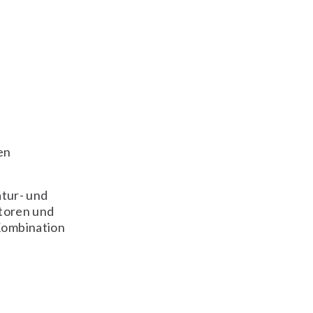
en
tur- und
toren und
 Kombination