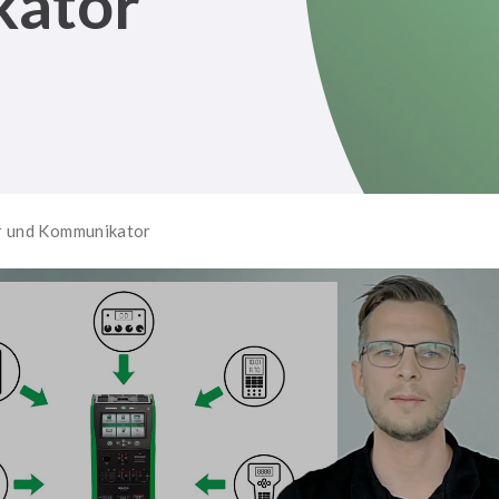
kator
r und Kommunikator