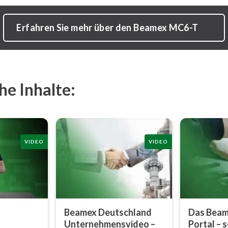
Erfahren Sie mehr über den Beamex MC6-T
he Inhalte:
VIDEO
VIDEO
Beamex Deutschland
Das Beam
Un­ter­neh­mens­vi­deo –
Portal – s