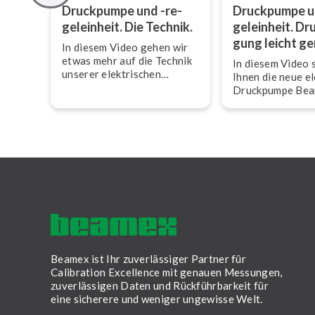
Druckpumpe und -re­
Druckpumpe u
gel­ein­heit. Die Technik.
gel­ein­heit. Dr
gung leicht g
In diesem Video gehen wir
etwas mehr auf die Technik
In diesem Video s
unserer elek­tri­schen
Ihnen die neue e
Druckpumpe ePG ein.
Druckpumpe Be
vor, die Ihre Han
pe ersetzen und 
Leben wesentlic
erleichtern kann.
Beamex ist Ihr zuverlässiger Partner für
Calibration Excellence mit genauen Messungen,
zuverlässigen Daten und Rückführbarkeit für
eine sicherere und weniger ungewisse Welt.