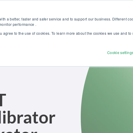
Kalibriergrundlagen Druck (eBook) – jetzt kostenlos herunterladen! >
Websh
th a better, faster and safer service and to support our business. Different c
 monitor performance .
ou agree to the use of cookies. To learn more about the cookies we use and to 
dukte
Lösungen
Dienstleistungen
Discove
Cookie setting
T
ibrator