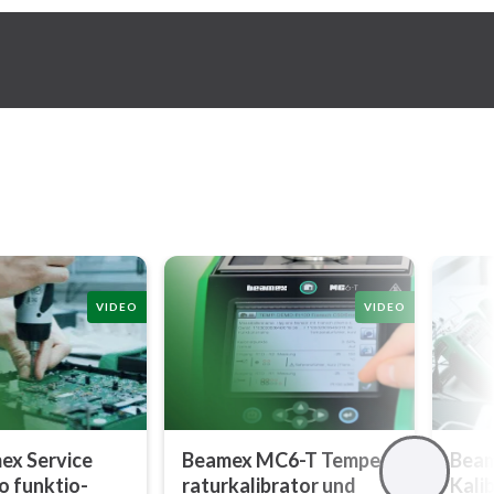
VIDEO
VIDEO
ex Service
Beamex MC6-T Tem­pe­
Beame
o funk­tio­
ra­tur­ka­li­bra­tor und
Ka­li­