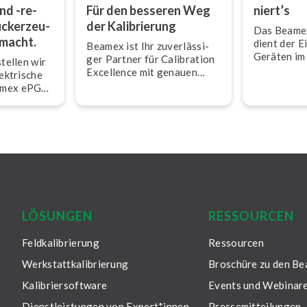
nd -re­
Für den besseren Weg
niert’s
uck­er­zeu­
der Ka­li­brie­rung
Das Beamex
emacht.
dient der 
Beamex ist Ihr zu­ver­läs­si­
Geräten im
ger Partner für Calibration
tellen wir
Care Plans 
Excellence mit genauen
lektrische
Anforderu
Messungen, zu­ver­läs­si­gen
amex ePG
Angeboten 
Daten und Rück­führ­bar­keit
d­druck­pum­
und Re­ka­li­
für eine sicherere und
Ihnen das
weniger ungewisse Welt.
h
LÖSUNGEN
RESSOURCEN
Feldkalibrierung
Ressourcen
Werkstattkalibrierung
Broschüre zu den B
Kalibriersoftware
Events und Webinar
Dienstleistungen von Expert*innen
Pressemitteilungen