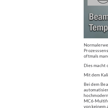
Normalerwei
Prozesssens
oftmals manu
Dies macht d
Mit dem Kali
Bei dem Beam
automatisier
hochmoderne
MC6-Multifun
von keinem 