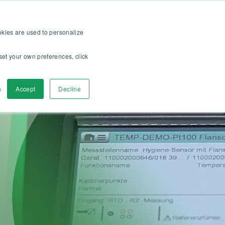
op
Für Kunden
Über uns
Karriere
DE
ookies are used to personalize
set your own preferences, click
r
Kontaktieren
s
Accept
Decline