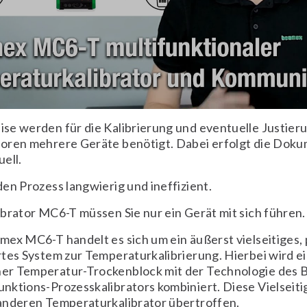
se werden für die Kalibrierung und eventuelle Justier
oren mehrere Geräte benötigt. Dabei erfolgt die Dok
ell.
en Prozess langwierig und ineffizient.
brator MC6-T müssen Sie nur ein Gerät mit sich führen.
ex MC6-T handelt es sich um ein äußerst vielseitiges, 
tes System zur Temperaturkalibrierung. Hierbei wird e
r Temperatur-Trockenblock mit der Technologie des
ktions-Prozesskalibrators kombiniert. Diese Vielseiti
anderen Temperaturkalibrator übertroffen.