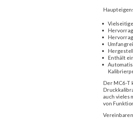
Haupteigen
Vielseitig
Hervorrag
Hervorrag
Umfangrei
Hergestell
Enthält e
Automatisc
Kalibrierp
Der MC6-T k
Druckkalibr
auch vieles 
von Funktion
Vereinbaren 