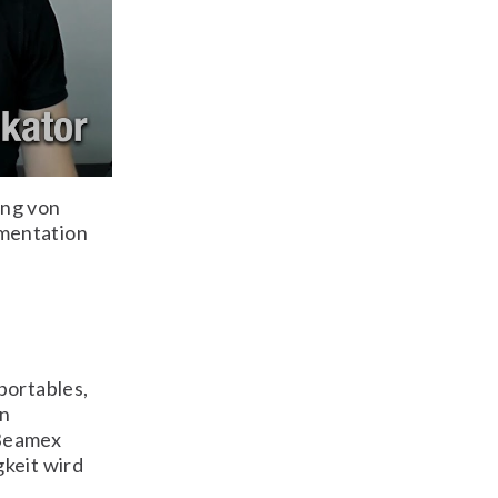
ung von
umentation
portables,
in
 Beamex
gkeit wird