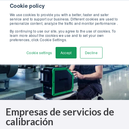
Skip to content
Cookie policy
Descubra nuestro nuevo catálogo Soluciones Beamex para la
Excelencia en Calibración >>
We use cookies to provide you with a better, faster and safer
service and to support our business. Different cookies are used to
Contáctenos
personalize content, analyze the traffic and monitor performance .
Men
By continuing to use our site, you agree to the use of cookies. To
learn more about the cookies we use and to set your own
preferences, click Cookie Settings.
Cookie settings
Accept
Decline
Empresas de servicios de
calibración