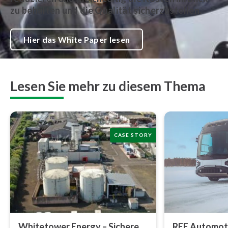
zu behalten und die Qualität sicherzustellen.
Hier das White Paper lesen
Lesen Sie mehr zu diesem Thema
CASE STORY
Whitetower Energy – Sichere,
REE Automotive