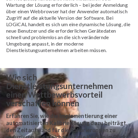
Wartung der Lösung erforderlich – bei jeder Anmeldung
über einen Webbrowser hat der Anwender automatisch
Zugriff auf die aktuelle Version der Software. Bei
LOGiCAL handelt es sich um eine dynamische Lösung, die
neue Benutzer und die erforderlichen Gerätedaten
schnell und problemlos an die sich verändernde
Umgebung anpasst, in der moderne
Dienstleistungsunternehmen arbeiten müssen.
Wie sich
Dienstleistungsunternehmen
einen Wettbewerbsvorteil
verschaffen können
Erfahren Sie, wie die Implementierung einer
automatisierten Kalibrierlösung dazu beiträgt,
den Zeitaufwand für die Kalibrierungen zu
reduzieren und gleichzeitig die Kosten im Blick