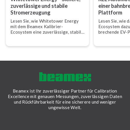
zu­ver­läs­si­ge und stabile
einer bahn­br
Strom­erzeu­gung
Plattform
Lesen Sie, wie Whitetower Energy
Lesen Sie, wie 
mit dem Beamex Kalibrier-
Ecosystem dazu 
Ecosystem eine zu­ver­läs­si­ge, stabile
bre­chen­de EV-
Strom­erzeu­gung für das Netz im UK
Automotive zum
si­cher­stellt.
Beamex ist Ihr zuverlässiger Partner für Calibration
Excellence mit genauen Messungen, zuverlässigen Daten
und Rückführbarkeit für eine sicherere und weniger
ungewisse Welt.
LinkedIn
Facebook
Youtube
Twitter
Instagram