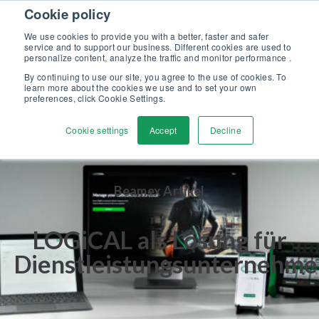
Skip to content
Cookie policy
Kalibriergrundlagen Druck (eBook) – jetzt kostenlos herunterladen!
>
We use cookies to provide you with a better, faster and safer
service and to support our business. Different cookies are used to
Kontaktieren
personalize content, analyze the traffic and monitor performance .
Men
By continuing to use our site, you agree to the use of cookies. To
learn more about the cookies we use and to set your own
preferences, click Cookie Settings.
Cookie settings
Accept
Decline
Beamex Artikel
LOGiCAL als Lösung für
Dienstleistungsunternehme