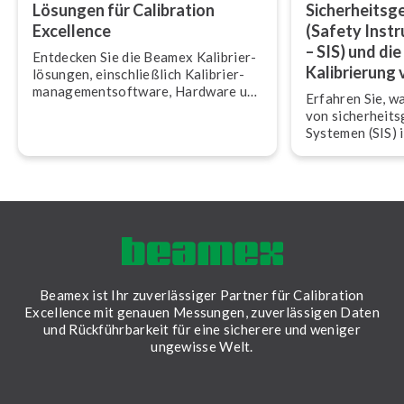
Lösungen für Calibration
Si­cher­heits­g
Excellence
(Safety In­st
– SIS) und di
Entdecken Sie die Beamex Ka­li­brier­
Ka­li­brie­run
lö­sun­gen, ein­schließ­lich Ka­li­brier­
ma­nage­m­ent­soft­ware, Hardware und
Erfahren Sie, wa
Dienst­leis­tun­gen.
von si­cher­heits­
Systemen (SIS) i
schei­dend ist u
Erfüllung in­ter­
beiträgt.
Beamex ist Ihr zuverlässiger Partner für Calibration
Excellence mit genauen Messungen, zuverlässigen Daten
und Rückführbarkeit für eine sicherere und weniger
ungewisse Welt.
LinkedIn
Facebook
Youtube
Twitter
Instagram