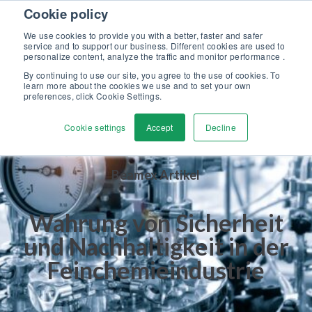
Skip to content
Cookie policy
Kalibriergrundlagen Druck (eBook) – jetzt kostenlos herunterladen!
>
We use cookies to provide you with a better, faster and safer
service and to support our business. Different cookies are used to
Kontaktieren
personalize content, analyze the traffic and monitor performance .
Men
By continuing to use our site, you agree to the use of cookies. To
learn more about the cookies we use and to set your own
preferences, click Cookie Settings.
Cookie settings
Accept
Decline
Beamex Artikel
Wahrung von Sicherheit
und Nachhaltigkeit in der
Feinchemieindustrie