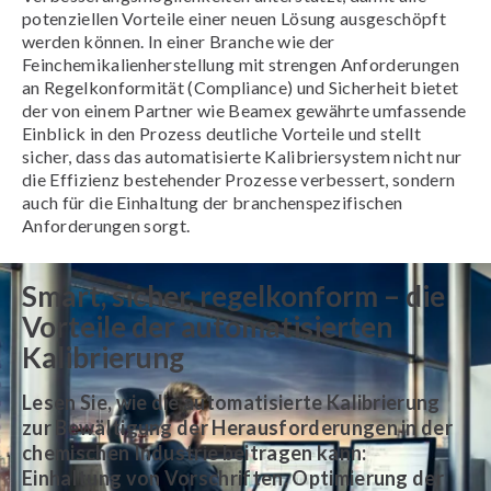
potenziellen Vorteile einer neuen Lösung ausgeschöpft
werden können. In einer Branche wie der
Feinchemikalienherstellung mit strengen Anforderungen
an Regelkonformität (Compliance) und Sicherheit bietet
der von einem Partner wie Beamex gewährte umfassende
Einblick in den Prozess deutliche Vorteile und stellt
sicher, dass das automatisierte Kalibriersystem nicht nur
die Effizienz bestehender Prozesse verbessert, sondern
auch für die Einhaltung der branchenspezifischen
Anforderungen sorgt.
Smart, sicher, regelkonform – die
Vorteile der automatisierten
Kalibrierung
Lesen Sie, wie die automatisierte Kalibrierung
zur Bewältigung der Herausforderungen in der
chemischen Industrie beitragen kann:
Einhaltung von Vorschriften, Optimierung der