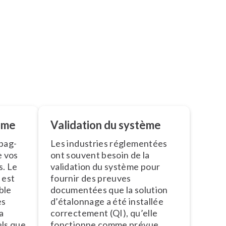
ème
Validation du système
pag­
Les industries ré­gle­men­tées
e vos
ont souvent besoin de la
s. Le
validation du système pour
 est
fournir des preuves
able
documentées que la solution
es
d’éta­lon­nage a été installée
a
cor­rec­te­ment (QI), qu’elle
ls que
fonctionne comme prévue