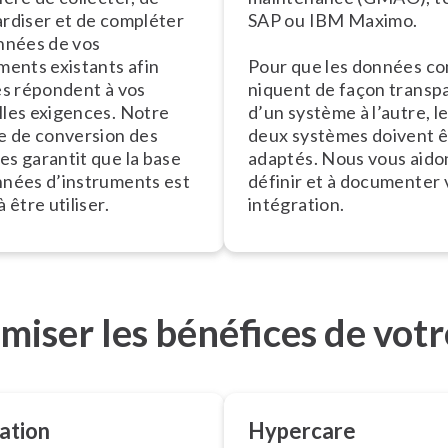
ar­di­ser et de compléter
SAP ou IBM Maximo.
nnées de vos
ments existants afin
Pour que les données co
es répondent à vos
ni­quent de façon trans­p
les exigences. Notre
d’un système à l’autre, l
e de conversion des
deux systèmes doivent ê
s garantit que la base
adaptés. Nous vous aido
nées d’ins­tru­ments est
définir et à documenter 
 être utiliser.
intégration.
miser les bénéfices de votr
ation
Hypercare