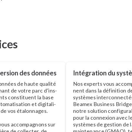
ices
ersion des données
Intégration du syst
nnées de haute qualité
Nos experts vous ac­com­
ant de votre parc d’ins­
nent dans la définition d
nts constituent la base
systèmes in­ter­con­nec­té
to­ma­ti­sa­tion et di­gi­ta­li­
Beamex Business Bridge
n de vos étalonnages.
notre solution con­fi­gu­r
pour la connexion avec l
ous ac­com­pag­nons sur
systèmes de gestion de l
ière de collecter, de
maintenance (GMAO), te