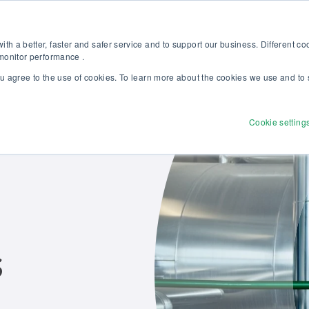
 l’étalonnage en pression : formation complète, 100% gratuite et certif
Boutique en ligne
th a better, faster and safer service and to support our business. Different c
 monitor performance .
ou agree to the use of cookies. To learn more about the cookies we use and to 
Produits
Solutions
Services
Découvrir
Cookie setting
s