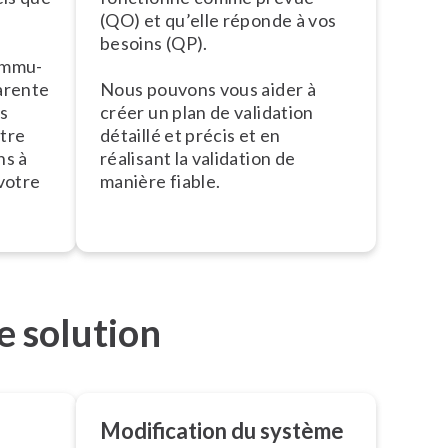
(QO) et qu’elle réponde à vos
besoins (QP).
m­mu­
a­rente
Nous pouvons vous aider à
es
créer un plan de validation
tre
détaillé et précis et en
ns à
réalisant la validation de
votre
manière fiable.
e solution
Mo­di­fi­ca­tion du système