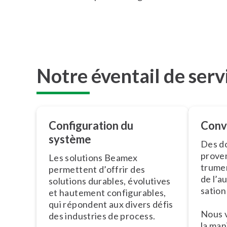
Notre éventail de serv
Con­fi­gu­ra­tion du
Conv
système
Des do
proven
Les solutions Beamex
tru­me
permettent d’offrir des
de l’au­
solutions durables, évolutives
sa­tio
et hautement con­fi­gu­rables,
qui répondent aux divers défis
Nous v
des industries de process.
la man