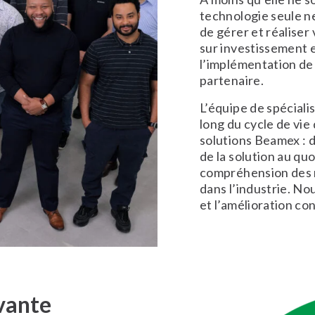
technologie seule n
de gérer et réaliser
sur investissement et
l’implémentation de l
partenaire.
L’équipe de spécial
long du cycle de vie 
solutions Beamex : de
de la solution au qu
compréhension des r
dans l’industrie. N
et l’amélioration co
vante