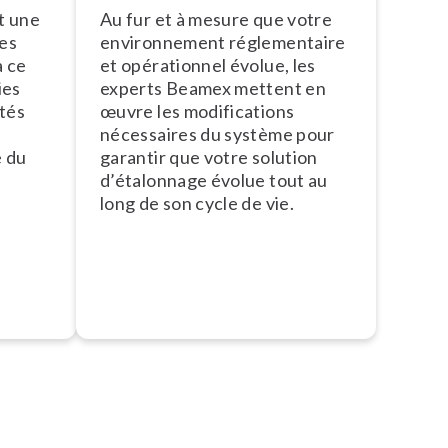
nt une
Au fur et à mesure que votre
des
en­vi­ron­ne­ment ré­gle­men­taire
à ce
et opé­ra­tion­nel évolue, les
ies
experts Beamex mettent en
ités
œuvre les mo­di­fi­ca­tions
s
nécessaires du système pour
e du
garantir que votre solution
d’éta­lon­nage évolue tout au
long de son cycle de vie.