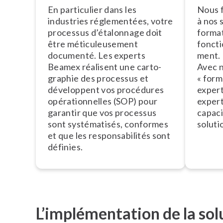
En particulier dans les
Nous f
industries ré­gle­men­tées, votre
à nos 
processus d’éta­lon­nage doit
format
être mé­ti­cu­leu­se­ment
foncti
documenté. Les experts
ment.
Beamex réalisent une car­to­
Avec 
gra­phie des processus et
« form
développent vos procédures
exper
opé­ra­tion­nelles (SOP) pour
expert
garantir que vos processus
capaci
sont sys­té­ma­ti­sés, conformes
soluti
et que les res­pon­sa­bi­li­tés sont
définies.
L’implémentation de la sol