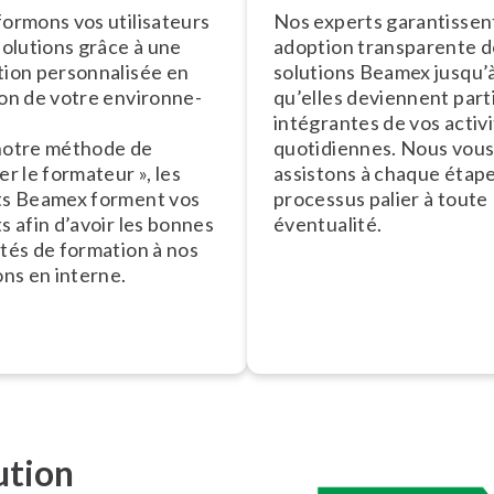
ormons vos uti­li­sa­teurs
Nos experts ga­ran­tis­se
solutions grâce à une
adoption trans­pa­rente 
ion per­son­na­li­sée en
solutions Beamex jusqu’
on de votre en­vi­ron­ne­
qu’elles deviennent part
intégrantes de vos activ
notre méthode de
quo­ti­diennes. Nous vou
er le formateur », les
assistons à chaque étap
ts Beamex forment vos
processus palier à toute
s afin d’avoir les bonnes
éventualité.
tés de formation à nos
ons en interne.
ution