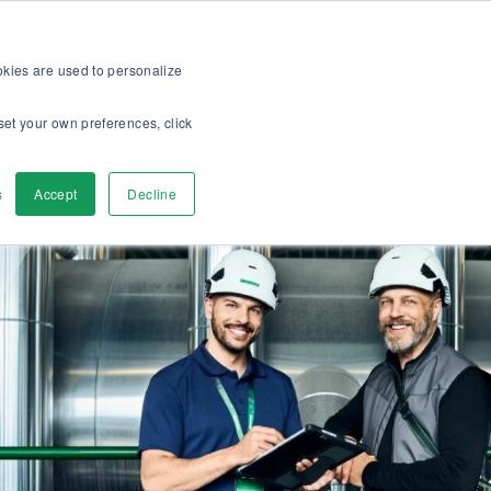
iante ! >>
Pour les clients
À propos
Carrieres
FR
ookies are used to personalize
set your own preferences, click
Contactez-nous
s
Accept
Decline