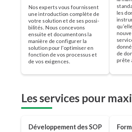
stan­d
Nos experts vous fournissent
les do
une in­tro­duc­tion complète de
instru
votre solution et de ses pos­si­
qu’ell
bi­li­tés. Nous concevons
nouvel
ensuite et documentons la
servic
manière de configurer la
donnée
solution pour l’optimiser en
de don
fonction de vos processus et
prête à
de vos exigences.
Les services pour maxi
Dé­ve­lop­pe­ment des SOP
Form