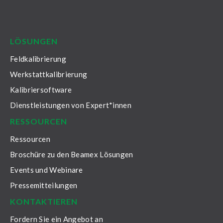
LinkedIn
Facebook
Youtube
Twitter
Instagram
LÖSUNGEN
Feldkalibrierung
Werkstattkalibrierung
Kalibriersoftware
Dienstleistungen von Expert*innen
RESSOURCEN
Ressourcen
Broschüre zu den Beamex Lösungen
Events und Webinare
Pressemitteilungen
KONTAKTIEREN
Fordern Sie ein Angebot an