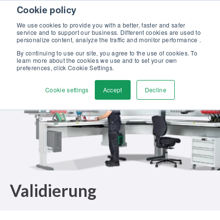
Skip to content
Cookie policy
Kalibriergrundlagen Druck (eBook) – jetzt kostenlos herunterladen!
>
We use cookies to provide you with a better, faster and safer
service and to support our business. Different cookies are used to
Kontaktieren
personalize content, analyze the traffic and monitor performance .
Men
By continuing to use our site, you agree to the use of cookies. To
learn more about the cookies we use and to set your own
preferences, click Cookie Settings.
Cookie settings
Accept
Decline
Validierung