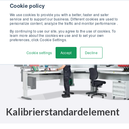
Skip to content
Cookie policy
Kalibriergrundlagen Druck (eBook) – jetzt kostenlos herunterladen!
>
We use cookies to provide you with a better, faster and safer
service and to support our business. Different cookies are used to
Kontaktieren
personalize content, analyze the traffic and monitor performance .
Men
By continuing to use our site, you agree to the use of cookies. To
learn more about the cookies we use and to set your own
preferences, click Cookie Settings.
Cookie settings
Accept
Decline
Kalibrierstandardelement