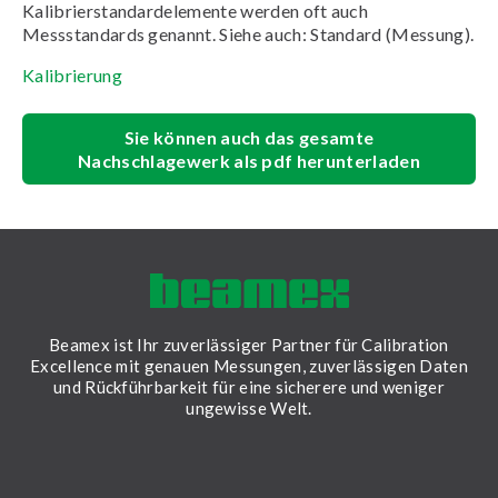
Kalibrierstandardelemente werden oft auch
Messstandards genannt. Siehe auch: Standard (Messung).
Kalibrierung
Sie können auch das gesamte
Nachschlagewerk als pdf herunterladen
Beamex ist Ihr zuverlässiger Partner für Calibration
Excellence mit genauen Messungen, zuverlässigen Daten
und Rückführbarkeit für eine sicherere und weniger
ungewisse Welt.
LinkedIn
Facebook
Youtube
Twitter
Instagram