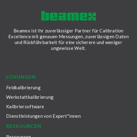
Beamex ist Ihr zuverlässiger Partner für Calibration
Excellence mit genauen Messungen, zuverlässigen Daten
und Rückführbarkeit für eine sicherere und weniger
ungewisse Welt.
LinkedIn
Facebook
Youtube
Twitter
Instagram
LÖSUNGEN
Feldkalibrierung
Werkstattkalibrierung
Kalibriersoftware
Dienstleistungen von Expert*innen
RESSOURCEN
Ressourcen