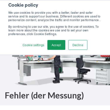
Skip to content
Cookie policy
Kalibriergrundlagen Druck (eBook) – jetzt kostenlos herunterladen!
>
We use cookies to provide you with a better, faster and safer
service and to support our business. Different cookies are used to
Kontaktieren
personalize content, analyze the traffic and monitor performance .
Men
By continuing to use our site, you agree to the use of cookies. To
learn more about the cookies we use and to set your own
preferences, click Cookie Settings.
Cookie settings
Accept
Decline
Fehler (der Messung)