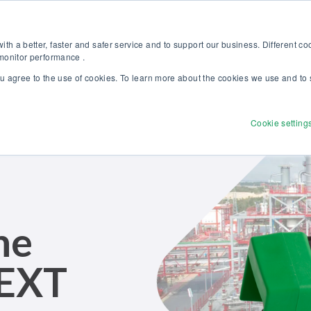
Kalibriergrundlagen Druck (eBook) – jetzt kostenlos herunterladen! >
Websh
th a better, faster and safer service and to support our business. Different c
 monitor performance .
ou agree to the use of cookies. To learn more about the cookies we use and to 
dukte
Lösungen
Dienstleistungen
Discove
Cookie setting
ne
 EXT