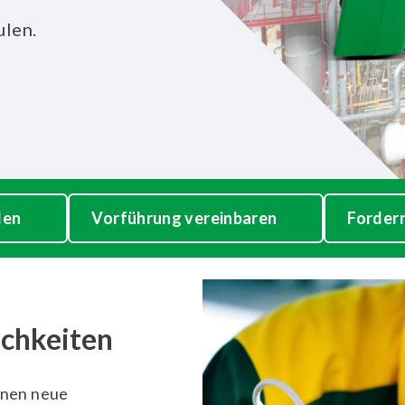
len.
den
Vorführung vereinbaren
Fordern
chkeiten
fnen neue