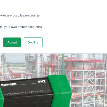
op
Für Kunden
Über uns
Karriere
DE
ookies are used to personalize
set your own preferences, click
r
Kontaktieren
s
Accept
Decline