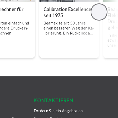
­rech­ner für
Calibration Excellence
Beam
seit 1975
Elek
Druc
i­ten einfach und
Beamex feiert 50 Jahre
gel­e
andere Druck­ein­
einen besseren Weg der Ka­
rechnen
li­brie­rung. Ein Rückblick auf
In di
unsere Mei­len­stei­ne und
etwas
unsere Vision für die
unsere
Zukunft.
Druck
KONTAKTIEREN
Fordern Sie ein Angebot an