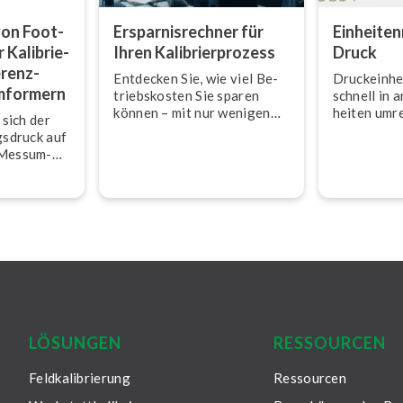
on Foot­
Er­spar­nis­rech­ner für
Ein­hei­ten
 Ka­li­brie­
Ihren Ka­li­brier­pro­zess
Druck
­renz­
Entdecken Sie, wie viel Be­
Druck­ein­he
­for­mern
triebs­kos­ten Sie sparen
schnell in 
können – mit nur wenigen
hei­ten um
 sich der
Klicks
gs­druck auf
-Mess­um­
 und wie
r Ge­währ­
enauen
g beiträgt.
LÖSUNGEN
RESSOURCEN
Feldkalibrierung
Ressourcen