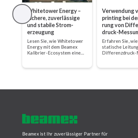
Whitetower Energy –
Verwendung v
Sichere, zu­ver­läs­si­ge
prin­ting bei der
und stabile Strom­
rung von Dif­fe
erzeu­gung
druck-Mess­um
Lesen Sie, wie Whitetower
Erfahren Sie, wie
Energy mit dem Beamex
statische Lei­tun
Kalibrier-Ecosystem eine
Dif­fe­renz­druck
zu­ver­läs­si­ge, stabile Strom­
for­mer auswirkt
erzeu­gung für das Netz im
Foot­prin­ting zu
UK si­cher­stellt.
leis­tung einer g
Feld­ka­li­brie­run
Beamex ist Ihr zuverlässiger Partner für